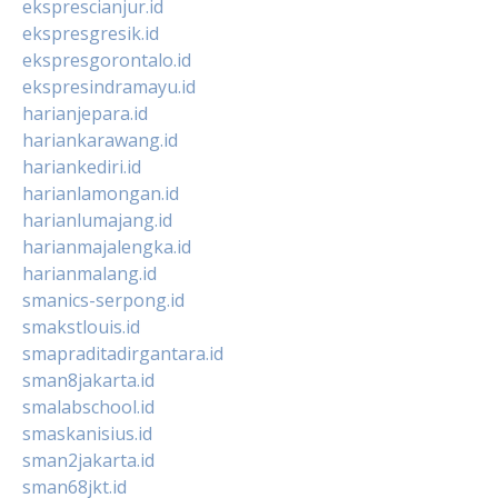
eksprescianjur.id
ekspresgresik.id
ekspresgorontalo.id
ekspresindramayu.id
harianjepara.id
hariankarawang.id
hariankediri.id
harianlamongan.id
harianlumajang.id
harianmajalengka.id
harianmalang.id
smanics-serpong.id
smakstlouis.id
smapraditadirgantara.id
sman8jakarta.id
smalabschool.id
smaskanisius.id
sman2jakarta.id
sman68jkt.id