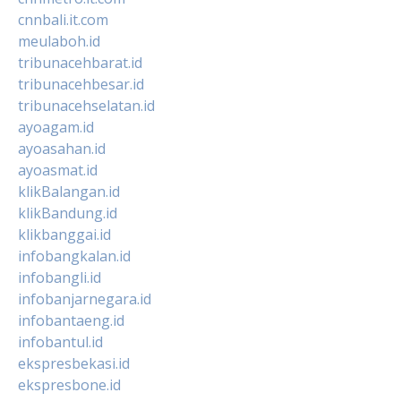
cnnbali.it.com
meulaboh.id
tribunacehbarat.id
tribunacehbesar.id
tribunacehselatan.id
ayoagam.id
ayoasahan.id
ayoasmat.id
klikBalangan.id
klikBandung.id
klikbanggai.id
infobangkalan.id
infobangli.id
infobanjarnegara.id
infobantaeng.id
infobantul.id
ekspresbekasi.id
ekspresbone.id