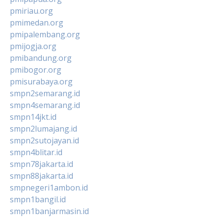
pmiriau.org
pmimedan.org
pmipalembang.org
pmijogja.org
pmibandung.org
pmibogor.org
pmisurabaya.org
smpn2semarang.id
smpn4semarang.id
smpn14jkt.id
smpn2lumajang.id
smpn2sutojayan.id
smpn4blitar.id
smpn78jakarta.id
smpn88jakarta.id
smpnegeri1ambon.id
smpn1bangil.id
smpn1banjarmasin.id