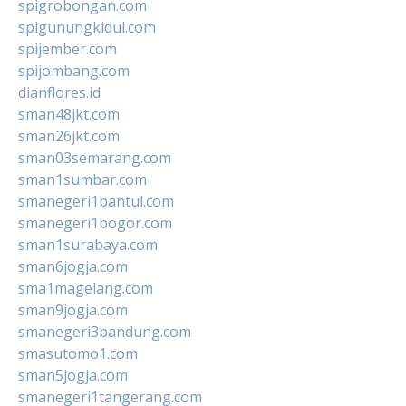
spigrobongan.com
spigunungkidul.com
spijember.com
spijombang.com
dianflores.id
sman48jkt.com
sman26jkt.com
sman03semarang.com
sman1sumbar.com
smanegeri1bantul.com
smanegeri1bogor.com
sman1surabaya.com
sman6jogja.com
sma1magelang.com
sman9jogja.com
smanegeri3bandung.com
smasutomo1.com
sman5jogja.com
smanegeri1tangerang.com