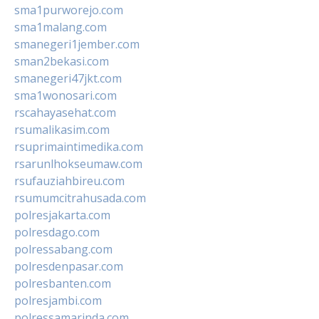
sma1purworejo.com
sma1malang.com
smanegeri1jember.com
sman2bekasi.com
smanegeri47jkt.com
sma1wonosari.com
rscahayasehat.com
rsumalikasim.com
rsuprimaintimedika.com
rsarunlhokseumaw.com
rsufauziahbireu.com
rsumumcitrahusada.com
polresjakarta.com
polresdago.com
polressabang.com
polresdenpasar.com
polresbanten.com
polresjambi.com
polressamarinda.com