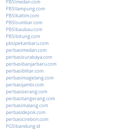
PBSImedan.com
PBSIlampung.com
PBSIkaltim.com
PBSIsumbar.com
PBSIbaubau.com
PBSIbitung.com
pbsipekanbaru.com
perbasimedan.com
perbasisurabaya.com
perbasibanjarbaru.com
perbasiblitar.com
perbasimagelang.com
perbasijambi.com
perbasiserang.com
perbasitangerang.com
perbasimalang.com
perbasidepok.com
perbasicirebon.com
PGSIbandung.id