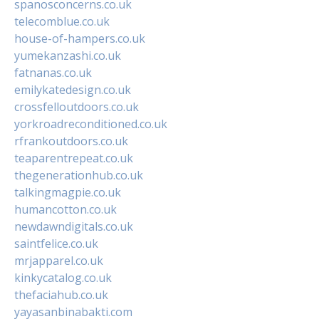
spanosconcerns.co.uk
telecomblue.co.uk
house-of-hampers.co.uk
yumekanzashi.co.uk
fatnanas.co.uk
emilykatedesign.co.uk
crossfelloutdoors.co.uk
yorkroadreconditioned.co.uk
rfrankoutdoors.co.uk
teaparentrepeat.co.uk
thegenerationhub.co.uk
talkingmagpie.co.uk
humancotton.co.uk
newdawndigitals.co.uk
saintfelice.co.uk
mrjapparel.co.uk
kinkycatalog.co.uk
thefaciahub.co.uk
yayasanbinabakti.com