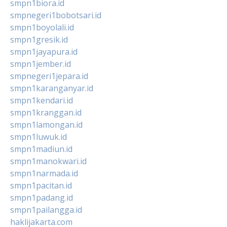
smpn1biora.id
smpnegeri1bobotsari.id
smpn1boyolali.id
smpn1gresik.id
smpn1jayapura.id
smpn1jember.id
smpnegeri1jepara.id
smpn1karanganyar.id
smpn1kendari.id
smpn1kranggan.id
smpn1lamongan.id
smpn1luwuk.id
smpn1madiun.id
smpn1manokwari.id
smpn1narmada.id
smpn1pacitan.id
smpn1padang.id
smpn1pailangga.id
haklijakarta.com