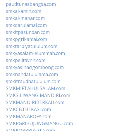
paudtunasbangsa.com
smkal-amin.com
smkal-manar.com
smkdarulamal.com
smkitpasundan.com
smkpgrikamal.com
smktarbiyatululum.com
smkyasalam-elummah.com
smkpelitaynh.com
smkyasinacigombong.com
smknahdatululama.com
smkitraudhatululum.com
SMKMIFTAHULSALAM.com
SMKSILIWANGIMANDIRI.com
SMKMANDIRIBERKAH.com
SMKCBTBEKASI.com
SMKMANAROFA.com
SMKPGRIBOJONGMANGU.com
SMKKORPRIKOTA.com