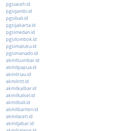
pgsiaceh.id
pgsijambi.id
pgsibali.id
pgsijakarta.id
pgsimedan.id
pgsilombok.id
pgsimaluku.id
pgsimanado.id
akmilsumbar.id
akmilpapua.id
akmilriau.id
akmilntt.id
akmilkalbar.id
akmilkalsel.id
akmilbali.id
akmilbanten.id
akmilaceh.id
akmiljabar.id
akmiljateng.id