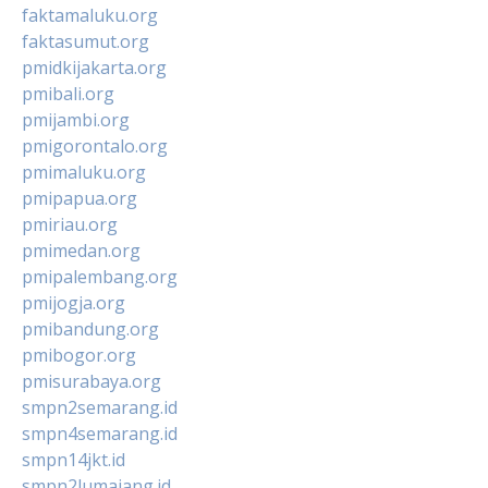
faktamaluku.org
faktasumut.org
pmidkijakarta.org
pmibali.org
pmijambi.org
pmigorontalo.org
pmimaluku.org
pmipapua.org
pmiriau.org
pmimedan.org
pmipalembang.org
pmijogja.org
pmibandung.org
pmibogor.org
pmisurabaya.org
smpn2semarang.id
smpn4semarang.id
smpn14jkt.id
smpn2lumajang.id