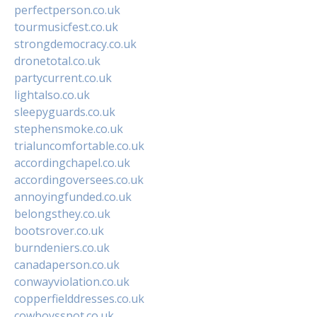
perfectperson.co.uk
tourmusicfest.co.uk
strongdemocracy.co.uk
dronetotal.co.uk
partycurrent.co.uk
lightalso.co.uk
sleepyguards.co.uk
stephensmoke.co.uk
trialuncomfortable.co.uk
accordingchapel.co.uk
accordingoversees.co.uk
annoyingfunded.co.uk
belongsthey.co.uk
bootsrover.co.uk
burndeniers.co.uk
canadaperson.co.uk
conwayviolation.co.uk
copperfielddresses.co.uk
cowboysspot.co.uk