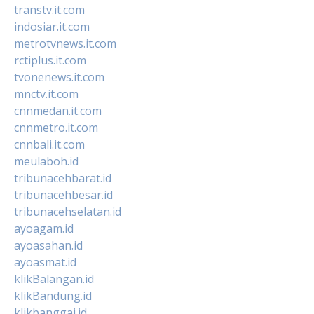
transtv.it.com
indosiar.it.com
metrotvnews.it.com
rctiplus.it.com
tvonenews.it.com
mnctv.it.com
cnnmedan.it.com
cnnmetro.it.com
cnnbali.it.com
meulaboh.id
tribunacehbarat.id
tribunacehbesar.id
tribunacehselatan.id
ayoagam.id
ayoasahan.id
ayoasmat.id
klikBalangan.id
klikBandung.id
klikbanggai.id