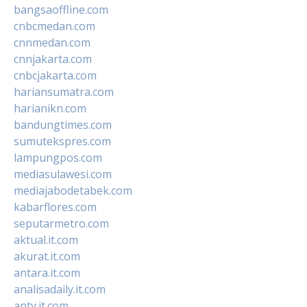
bangsaoffline.com
cnbcmedan.com
cnnmedan.com
cnnjakarta.com
cnbcjakarta.com
hariansumatra.com
harianikn.com
bandungtimes.com
sumutekspres.com
lampungpos.com
mediasulawesi.com
mediajabodetabek.com
kabarflores.com
seputarmetro.com
aktual.it.com
akurat.it.com
antara.it.com
analisadaily.it.com
antv.it.com