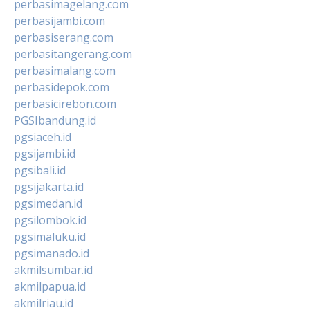
perbasimagelang.com
perbasijambi.com
perbasiserang.com
perbasitangerang.com
perbasimalang.com
perbasidepok.com
perbasicirebon.com
PGSIbandung.id
pgsiaceh.id
pgsijambi.id
pgsibali.id
pgsijakarta.id
pgsimedan.id
pgsilombok.id
pgsimaluku.id
pgsimanado.id
akmilsumbar.id
akmilpapua.id
akmilriau.id