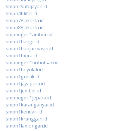
smpn2sutojayan.id
smpn4blitar.id
smpn78jakarta.id
smpn88jakarta.id
smpnegeri1ambon.id
smpn1bangil.id
smpn1banjarmasin.id
smpn1biora.id
smpnegeri1bobotsari.id
smpn1boyolali.id
smpn1gresik.id
smpn1jayapura.id
smpn1jember.id
smpnegeri1jepara.id
smpn1karanganyar.id
smpn1kendari.id
smpn1kranggan.id
smpn1lamongan.id