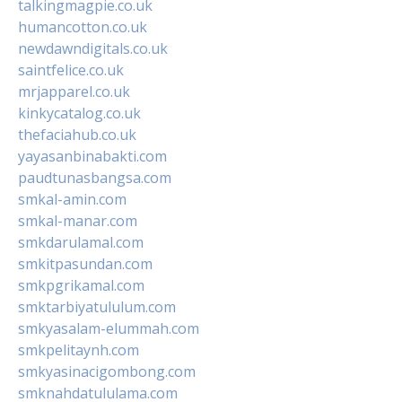
talkingmagpie.co.uk
humancotton.co.uk
newdawndigitals.co.uk
saintfelice.co.uk
mrjapparel.co.uk
kinkycatalog.co.uk
thefaciahub.co.uk
yayasanbinabakti.com
paudtunasbangsa.com
smkal-amin.com
smkal-manar.com
smkdarulamal.com
smkitpasundan.com
smkpgrikamal.com
smktarbiyatululum.com
smkyasalam-elummah.com
smkpelitaynh.com
smkyasinacigombong.com
smknahdatululama.com