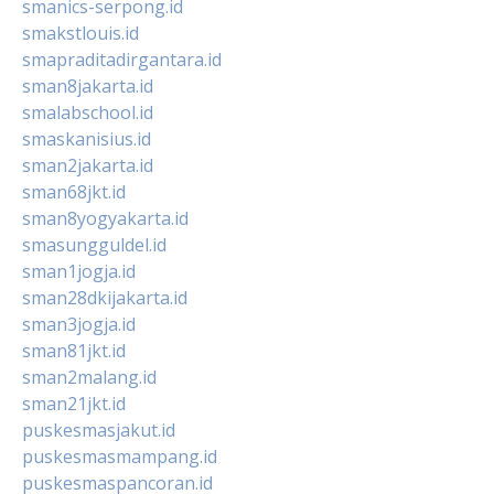
smanics-serpong.id
smakstlouis.id
smapraditadirgantara.id
sman8jakarta.id
smalabschool.id
smaskanisius.id
sman2jakarta.id
sman68jkt.id
sman8yogyakarta.id
smasungguldel.id
sman1jogja.id
sman28dkijakarta.id
sman3jogja.id
sman81jkt.id
sman2malang.id
sman21jkt.id
puskesmasjakut.id
puskesmasmampang.id
puskesmaspancoran.id