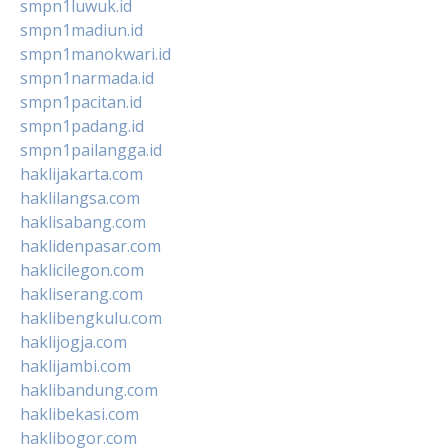
smpn1luwuk.id
smpn1madiun.id
smpn1manokwari.id
smpn1narmada.id
smpn1pacitan.id
smpn1padang.id
smpn1pailangga.id
haklijakarta.com
haklilangsa.com
haklisabang.com
haklidenpasar.com
haklicilegon.com
hakliserang.com
haklibengkulu.com
haklijogja.com
haklijambi.com
haklibandung.com
haklibekasi.com
haklibogor.com