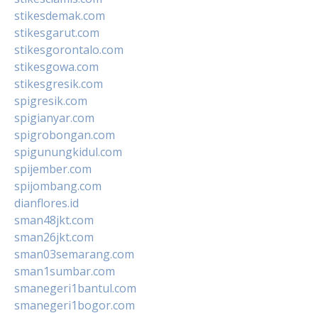
stikesdemak.com
stikesgarut.com
stikesgorontalo.com
stikesgowa.com
stikesgresik.com
spigresik.com
spigianyar.com
spigrobongan.com
spigunungkidul.com
spijember.com
spijombang.com
dianflores.id
sman48jkt.com
sman26jkt.com
sman03semarang.com
sman1sumbar.com
smanegeri1bantul.com
smanegeri1bogor.com