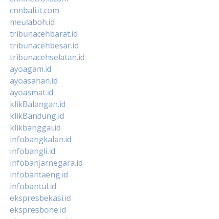
cnnbali.it.com
meulaboh.id
tribunacehbarat.id
tribunacehbesar.id
tribunacehselatan.id
ayoagam.id
ayoasahan.id
ayoasmat.id
klikBalangan.id
klikBandung.id
klikbanggai.id
infobangkalan.id
infobangli.id
infobanjarnegara.id
infobantaeng.id
infobantul.id
ekspresbekasi.id
ekspresbone.id