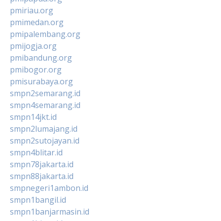
pmiriau.org
pmimedan.org
pmipalembang.org
pmijogja.org
pmibandung.org
pmibogor.org
pmisurabaya.org
smpn2semarang.id
smpn4semarang.id
smpn14jkt.id
smpn2lumajang.id
smpn2sutojayan.id
smpn4blitar.id
smpn78jakarta.id
smpn88jakarta.id
smpnegeri1ambon.id
smpn1bangil.id
smpn1banjarmasin.id