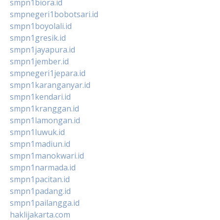
smpn1biora.id
smpnegeri1bobotsari.id
smpn1boyolali.id
smpn1gresik.id
smpn1jayapura.id
smpn1jember.id
smpnegeri1jepara.id
smpn1karanganyar.id
smpn1kendari.id
smpn1kranggan.id
smpn1lamongan.id
smpn1luwuk.id
smpn1madiun.id
smpn1manokwari.id
smpn1narmada.id
smpn1pacitan.id
smpn1padang.id
smpn1pailangga.id
haklijakarta.com