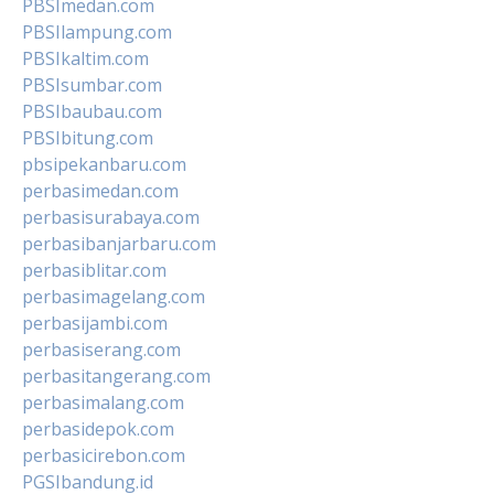
PBSImedan.com
PBSIlampung.com
PBSIkaltim.com
PBSIsumbar.com
PBSIbaubau.com
PBSIbitung.com
pbsipekanbaru.com
perbasimedan.com
perbasisurabaya.com
perbasibanjarbaru.com
perbasiblitar.com
perbasimagelang.com
perbasijambi.com
perbasiserang.com
perbasitangerang.com
perbasimalang.com
perbasidepok.com
perbasicirebon.com
PGSIbandung.id