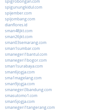
spigrobongan.com
spigunungkidul.com
spijember.com
spijombang.com
dianflores.id
sman48jkt.com
sman26jkt.com
sman03semarang.com
sman1sumbar.com
smanegeri1bantul.com
smanegeri1bogor.com
sman1surabaya.com
sman6jogja.com
sma1magelang.com
sman9jogja.com
smanegeri3bandung.com
smasutomo1.com
sman5jogja.com
smanegeri1tangerang.com