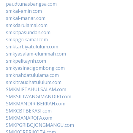
paudtunasbangsa.com
smkal-amin.com
smkal-manar.com
smkdarulamal.com
smkitpasundan.com
smkpgrikamal.com
smktarbiyatululum.com
smkyasalam-elummah.com
smkpelitaynh.com
smkyasinacigombong.com
smknahdatululama.com
smkitraudhatululum.com
SMKMIFTAHULSALAM.com
SMKSILIWANGIMANDIRI.com
SMKMANDIRIBERKAH.com
SMKCBTBEKASI.com
SMKMANAROFA.com
SMKPGRIBOJONGMANGU.com
SMKKORPRIKOTA.com