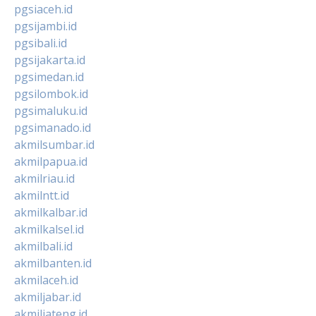
pgsiaceh.id
pgsijambi.id
pgsibali.id
pgsijakarta.id
pgsimedan.id
pgsilombok.id
pgsimaluku.id
pgsimanado.id
akmilsumbar.id
akmilpapua.id
akmilriau.id
akmilntt.id
akmilkalbar.id
akmilkalsel.id
akmilbali.id
akmilbanten.id
akmilaceh.id
akmiljabar.id
akmiljateng.id