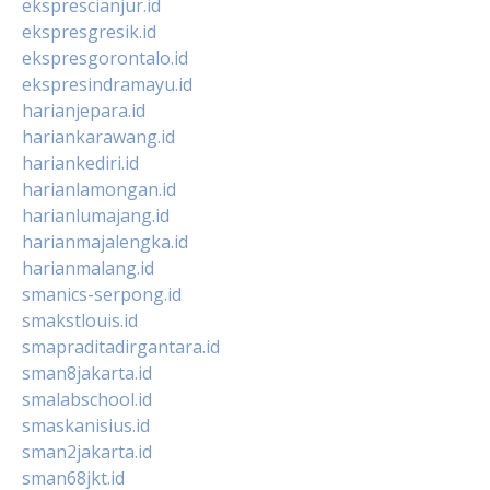
eksprescianjur.id
ekspresgresik.id
ekspresgorontalo.id
ekspresindramayu.id
harianjepara.id
hariankarawang.id
hariankediri.id
harianlamongan.id
harianlumajang.id
harianmajalengka.id
harianmalang.id
smanics-serpong.id
smakstlouis.id
smapraditadirgantara.id
sman8jakarta.id
smalabschool.id
smaskanisius.id
sman2jakarta.id
sman68jkt.id