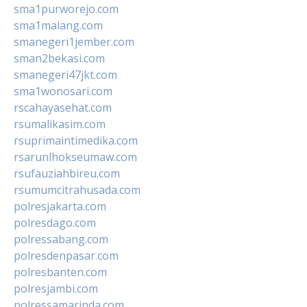
sma1purworejo.com
sma1malang.com
smanegeri1jember.com
sman2bekasi.com
smanegeri47jkt.com
sma1wonosari.com
rscahayasehat.com
rsumalikasim.com
rsuprimaintimedika.com
rsarunlhokseumaw.com
rsufauziahbireu.com
rsumumcitrahusada.com
polresjakarta.com
polresdago.com
polressabang.com
polresdenpasar.com
polresbanten.com
polresjambi.com
polressamarinda.com