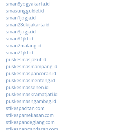
sman8yogyakarta.id
smasungguldel.id
sman1jogja.id
sman28dkijakarta.id
sman3jogja.id
sman81jkt.id
sman2malang.id
sman21jkt.id
puskesmasjakut.id
puskesmasmampang.id
puskesmaspancoran.id
puskesmasmenteng.id
puskesmassenen.id
puskesmaskramatjati.id
puskesmasngambeg.id
stikespacitan.com
stikespamekasan.com
stikespandeglang.com
stikespangandaran.com