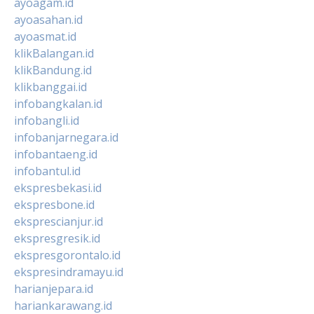
ayoagam.id
ayoasahan.id
ayoasmat.id
klikBalangan.id
klikBandung.id
klikbanggai.id
infobangkalan.id
infobangli.id
infobanjarnegara.id
infobantaeng.id
infobantul.id
ekspresbekasi.id
ekspresbone.id
eksprescianjur.id
ekspresgresik.id
ekspresgorontalo.id
ekspresindramayu.id
harianjepara.id
hariankarawang.id