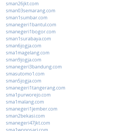
sman26jkt.com
sman03semarang.com
sman1sumbar.com
smanegeri1bantul.com
smanegeri1bogor.com
sman1surabaya.com
sman6jogja.com
sma1magelang.com
sman9jogja.com
smanegeri3bandung.com
smasutomo1.com
sman5jogja.com
smanegeri1tangerang.com
sma1purworejo.com
sma1malang.com
smanegeri1jember.com
sman2bekasi.com
smanegeri47jkt.com
sma1wonosari.com