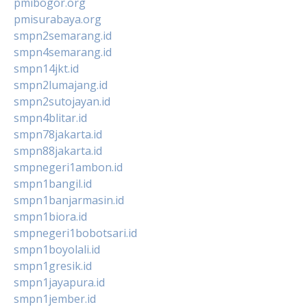
pmibogor.org
pmisurabaya.org
smpn2semarang.id
smpn4semarang.id
smpn14jkt.id
smpn2lumajang.id
smpn2sutojayan.id
smpn4blitar.id
smpn78jakarta.id
smpn88jakarta.id
smpnegeri1ambon.id
smpn1bangil.id
smpn1banjarmasin.id
smpn1biora.id
smpnegeri1bobotsari.id
smpn1boyolali.id
smpn1gresik.id
smpn1jayapura.id
smpn1jember.id