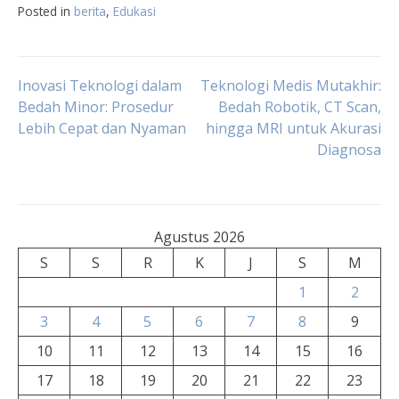
Posted in
berita
,
Edukasi
Navigasi
Inovasi Teknologi dalam
Teknologi Medis Mutakhir:
Bedah Minor: Prosedur
Bedah Robotik, CT Scan,
Lebih Cepat dan Nyaman
hingga MRI untuk Akurasi
pos
Diagnosa
Agustus 2026
S
S
R
K
J
S
M
1
2
3
4
5
6
7
8
9
10
11
12
13
14
15
16
17
18
19
20
21
22
23