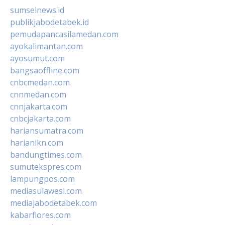
sumselnews.id
publikjabodetabek.id
pemudapancasilamedan.com
ayokalimantan.com
ayosumut.com
bangsaoffline.com
cnbcmedan.com
cnnmedan.com
cnnjakarta.com
cnbcjakarta.com
hariansumatra.com
harianikn.com
bandungtimes.com
sumutekspres.com
lampungpos.com
mediasulawesi.com
mediajabodetabek.com
kabarflores.com