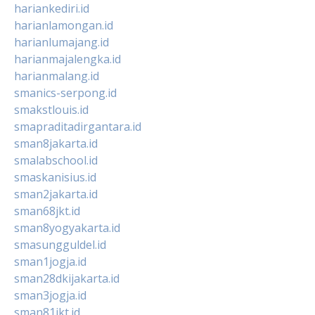
hariankediri.id
harianlamongan.id
harianlumajang.id
harianmajalengka.id
harianmalang.id
smanics-serpong.id
smakstlouis.id
smapraditadirgantara.id
sman8jakarta.id
smalabschool.id
smaskanisius.id
sman2jakarta.id
sman68jkt.id
sman8yogyakarta.id
smasungguldel.id
sman1jogja.id
sman28dkijakarta.id
sman3jogja.id
sman81jkt.id