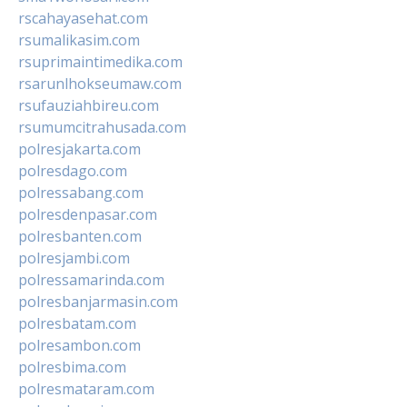
rscahayasehat.com
rsumalikasim.com
rsuprimaintimedika.com
rsarunlhokseumaw.com
rsufauziahbireu.com
rsumumcitrahusada.com
polresjakarta.com
polresdago.com
polressabang.com
polresdenpasar.com
polresbanten.com
polresjambi.com
polressamarinda.com
polresbanjarmasin.com
polresbatam.com
polresambon.com
polresbima.com
polresmataram.com