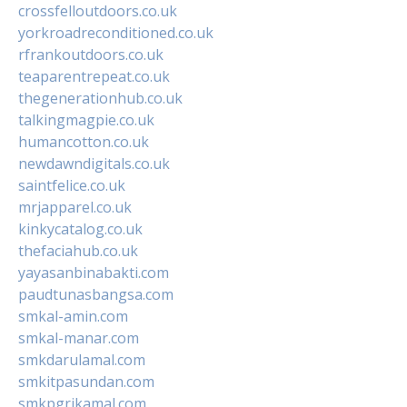
crossfelloutdoors.co.uk
yorkroadreconditioned.co.uk
rfrankoutdoors.co.uk
teaparentrepeat.co.uk
thegenerationhub.co.uk
talkingmagpie.co.uk
humancotton.co.uk
newdawndigitals.co.uk
saintfelice.co.uk
mrjapparel.co.uk
kinkycatalog.co.uk
thefaciahub.co.uk
yayasanbinabakti.com
paudtunasbangsa.com
smkal-amin.com
smkal-manar.com
smkdarulamal.com
smkitpasundan.com
smkpgrikamal.com