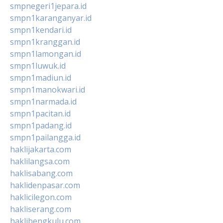
smpnegeri1jepara.id
smpn1karanganyar.id
smpn1kendari.id
smpn1kranggan.id
smpn1lamongan.id
smpn1luwuk.id
smpn1madiun.id
smpn1manokwari.id
smpn1narmada.id
smpn1pacitan.id
smpn1padang.id
smpn1pailangga.id
haklijakarta.com
haklilangsa.com
haklisabang.com
haklidenpasar.com
haklicilegon.com
hakliserang.com
haklibengkulu.com