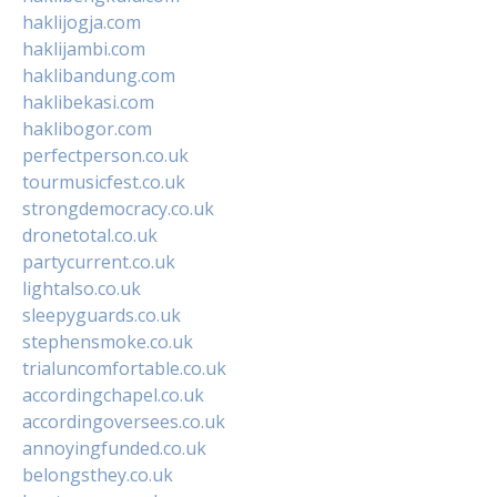
haklijogja.com
haklijambi.com
haklibandung.com
haklibekasi.com
haklibogor.com
perfectperson.co.uk
tourmusicfest.co.uk
strongdemocracy.co.uk
dronetotal.co.uk
partycurrent.co.uk
lightalso.co.uk
sleepyguards.co.uk
stephensmoke.co.uk
trialuncomfortable.co.uk
accordingchapel.co.uk
accordingoversees.co.uk
annoyingfunded.co.uk
belongsthey.co.uk