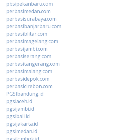
pbsipekanbaru.com
perbasimedan.com
perbasisurabaya.com
perbasibanjarbaru.com
perbasiblitar.com
perbasimagelang.com
perbasijambi.com
perbasiserang.com
perbasitangerang.com
perbasimalang.com
perbasidepok.com
perbasicirebon.com
PGSIbandung.id
pgsiaceh.id
pgsijambi.id
pgsibali.id
pgsijakarta.id
pgsimedan.id
pgsilombok.id