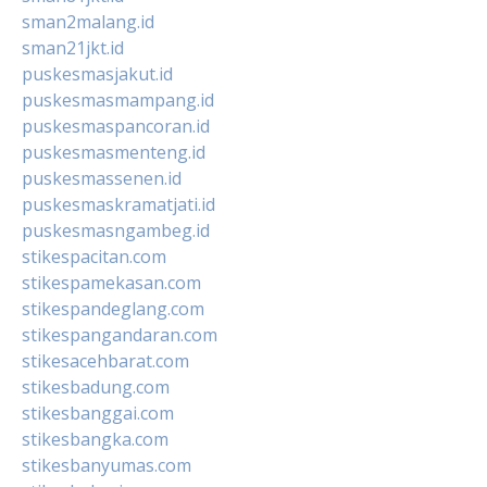
sman2malang.id
sman21jkt.id
puskesmasjakut.id
puskesmasmampang.id
puskesmaspancoran.id
puskesmasmenteng.id
puskesmassenen.id
puskesmaskramatjati.id
puskesmasngambeg.id
stikespacitan.com
stikespamekasan.com
stikespandeglang.com
stikespangandaran.com
stikesacehbarat.com
stikesbadung.com
stikesbanggai.com
stikesbangka.com
stikesbanyumas.com