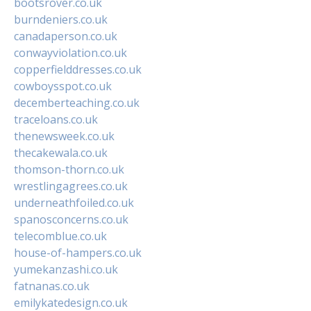
bootsrover.co.uk
burndeniers.co.uk
canadaperson.co.uk
conwayviolation.co.uk
copperfielddresses.co.uk
cowboysspot.co.uk
decemberteaching.co.uk
traceloans.co.uk
thenewsweek.co.uk
thecakewala.co.uk
thomson-thorn.co.uk
wrestlingagrees.co.uk
underneathfoiled.co.uk
spanosconcerns.co.uk
telecomblue.co.uk
house-of-hampers.co.uk
yumekanzashi.co.uk
fatnanas.co.uk
emilykatedesign.co.uk