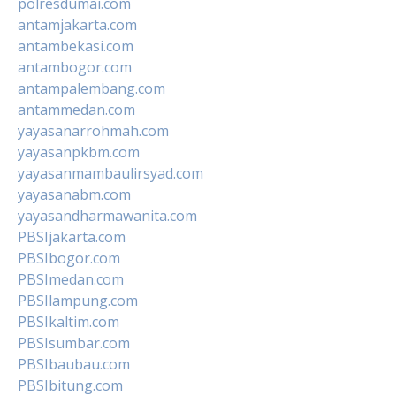
polresdumai.com
antamjakarta.com
antambekasi.com
antambogor.com
antampalembang.com
antammedan.com
yayasanarrohmah.com
yayasanpkbm.com
yayasanmambaulirsyad.com
yayasanabm.com
yayasandharmawanita.com
PBSIjakarta.com
PBSIbogor.com
PBSImedan.com
PBSIlampung.com
PBSIkaltim.com
PBSIsumbar.com
PBSIbaubau.com
PBSIbitung.com