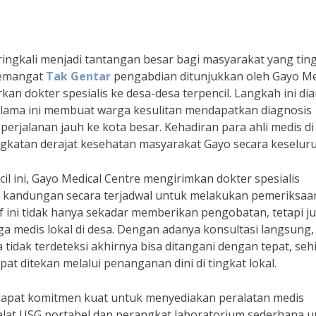
ringkali menjadi tantangan besar bagi masyarakat yang tin
semangat
Tak Gentar
pengabdian ditunjukkan oleh Gayo Me
n dokter spesialis ke desa-desa terpencil. Langkah ini dia
lama ini membuat warga kesulitan mendapatkan diagnosis
jalanan jauh ke kota besar. Kehadiran para ahli medis di
ngkatan derajat kesehatan masyarakat Gayo secara keselur
il ini, Gayo Medical Centre mengirimkan dokter spesialis
lis kandungan secara terjadwal untuk melakukan pemeriksaa
tif ini tidak hanya sekadar memberikan pengobatan, tetapi j
 medis lokal di desa. Dengan adanya konsultasi langsung,
tidak terdeteksi akhirnya bisa ditangani dengan tepat, se
at ditekan melalui penanganan dini di tingkat lokal.
erdapat komitmen kuat untuk menyediakan peralatan medis
at USG portabel dan perangkat laboratorium sederhana u