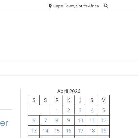
Cape Town, South Africa
April 2026
S
S
R
K
J
S
M
1
2
3
4
5
er
6
7
8
9
10
11
12
13
14
15
16
17
18
19