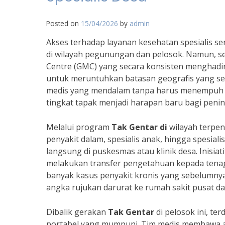
Posted on
15/04/2026
by
admin
Akses terhadap layanan kesehatan spesialis se
di wilayah pegunungan dan pelosok. Namun, 
Centre (GMC) yang secara konsisten menghadirka
untuk meruntuhkan batasan geografis yang se
medis yang mendalam tanpa harus menempuh per
tingkat tapak menjadi harapan baru bagi peni
Melalui program
Tak Gentar di
wilayah terpenc
penyakit dalam, spesialis anak, hingga spesia
langsung di puskesmas atau klinik desa. Inisia
melakukan transfer pengetahuan kepada tenaga
banyak kasus penyakit kronis yang sebelumnya 
angka rujukan darurat ke rumah sakit pusat dap
Dibalik gerakan
Tak Gentar
di pelosok ini, t
portabel yang mumpuni. Tim medis membawa al