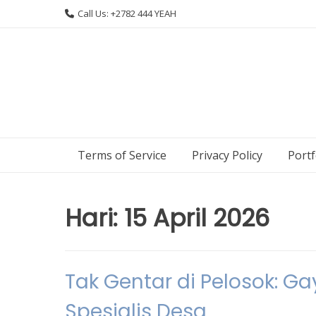
Skip
Call Us: +2782 444 YEAH
to
content
Terms of Service
Privacy Policy
Portf
Hari:
15 April 2026
Tak Gentar di Pelosok: G
Spesialis Desa