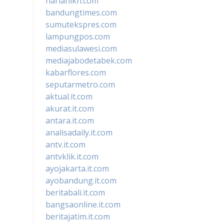
harianikn.com
bandungtimes.com
sumutekspres.com
lampungpos.com
mediasulawesi.com
mediajabodetabek.com
kabarflores.com
seputarmetro.com
aktual.it.com
akurat.it.com
antara.it.com
analisadaily.it.com
antv.it.com
antvklik.it.com
ayojakarta.it.com
ayobandung.it.com
beritabali.it.com
bangsaonline.it.com
beritajatim.it.com