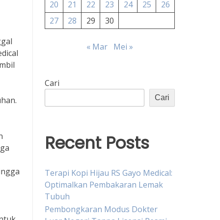
20
21
22
23
24
25
26
27
28
29
30
ggal
« Mar
Mei »
dical
mbil
Cari
Cari
uhan.
n
Recent Posts
uga
hingga
Terapi Kopi Hijau RS Gayo Medical:
Optimalkan Pembakaran Lemak
Tubuh
Pembongkaran Modus Dokter
ntuk