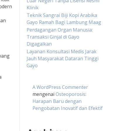
Luar Negeri Tanpa Lisensi Resmi
modern
Klinik
Teknik Sangrai Biji Kopi Arabika
aan
Gayo Ramah Bagi Lambung Maag
Perdagangan Organ Manusia:
Transaksi Ginjal di Gayo
Digagalkan
Layanan Konsultasi Medis Jarak
 yang
Jauh Masyarakat Dataran Tinggi
Gayo
a
A WordPress Commenter
mengenai
Osteoporosis:
Harapan Baru dengan
Pengobatan Inovatif dan Efektif