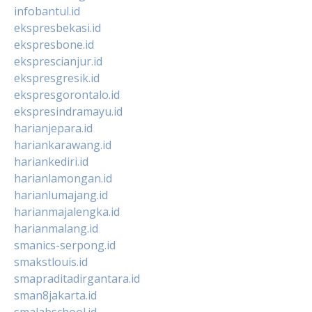
infobantul.id
ekspresbekasi.id
ekspresbone.id
eksprescianjur.id
ekspresgresik.id
ekspresgorontalo.id
ekspresindramayu.id
harianjepara.id
hariankarawang.id
hariankediri.id
harianlamongan.id
harianlumajang.id
harianmajalengka.id
harianmalang.id
smanics-serpong.id
smakstlouis.id
smapraditadirgantara.id
sman8jakarta.id
smalabschool.id