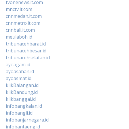
tvonenews.it.com
mnctv.it.com
cnnmedan.it.com
cnnmetro.it.com
cnnbali.it.com
meulaboh.id
tribunacehbarat.id
tribunacehbesar.id
tribunacehselatan.id
ayoagam.id
ayoasahan.id
ayoasmat.id
klikBalangan.id
klikBandung.id
klikbanggai.id
infobangkalan.id
infobangli.id
infobanjarnegara.id
infobantaeng.id