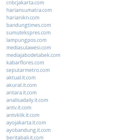
cnbcjakarta.com
hariansumatra.com
harianikn.com
bandungtimes.com
sumutekspres.com
lampungpos.com
mediasulawesi.com
mediajabodetabek.com
kabarflores.com
seputarmetro.com
aktual.it.com
akurat.it.com
antara.it.com
analisadaily.it.com
antv.it.com
antvklik.it.com
ayojakarta.it.com
ayobandung.it.com
beritabali.it.com