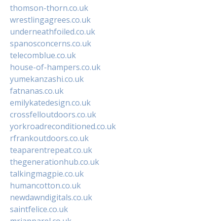
thomson-thorn.co.uk
wrestlingagrees.co.uk
underneathfoiled.co.uk
spanosconcerns.co.uk
telecomblue.co.uk
house-of-hampers.co.uk
yumekanzashi.co.uk
fatnanas.co.uk
emilykatedesign.co.uk
crossfelloutdoors.co.uk
yorkroadreconditioned.co.uk
rfrankoutdoors.co.uk
teaparentrepeat.co.uk
thegenerationhub.co.uk
talkingmagpie.co.uk
humancotton.co.uk
newdawndigitals.co.uk
saintfelice.co.uk
mrjapparel.co.uk