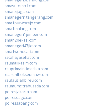
smasutomo1.com
sman5jogja.com
smanegeri1tangerang.com
sma1purworejo.com
sma1malang.com
smanegeri1jember.com
sman2bekasi.com
smanegeri47jkt.com
sma1wonosari.com
rscahayasehat.com
rsumalikasim.com
rsuprimaintimedika.com
rsarunlhokseumaw.com
rsufauziahbireu.com
rsumumcitrahusada.com
polresjakarta.com
polresdago.com
polressabang.com