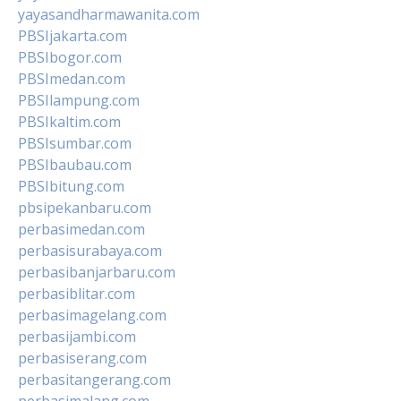
yayasandharmawanita.com
PBSIjakarta.com
PBSIbogor.com
PBSImedan.com
PBSIlampung.com
PBSIkaltim.com
PBSIsumbar.com
PBSIbaubau.com
PBSIbitung.com
pbsipekanbaru.com
perbasimedan.com
perbasisurabaya.com
perbasibanjarbaru.com
perbasiblitar.com
perbasimagelang.com
perbasijambi.com
perbasiserang.com
perbasitangerang.com
perbasimalang.com