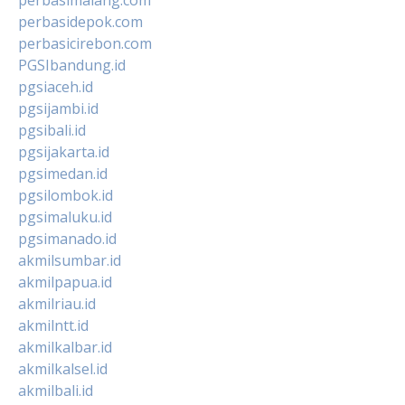
perbasidepok.com
perbasicirebon.com
PGSIbandung.id
pgsiaceh.id
pgsijambi.id
pgsibali.id
pgsijakarta.id
pgsimedan.id
pgsilombok.id
pgsimaluku.id
pgsimanado.id
akmilsumbar.id
akmilpapua.id
akmilriau.id
akmilntt.id
akmilkalbar.id
akmilkalsel.id
akmilbali.id