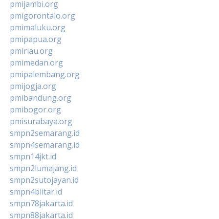
pmijambi.org
pmigorontalo.org
pmimaluku.org
pmipapua.org
pmiriau.org
pmimedan.org
pmipalembang.org
pmijogja.org
pmibandung.org
pmibogor.org
pmisurabaya.org
smpn2semarang.id
smpn4semarang.id
smpn14jkt.id
smpn2lumajang.id
smpn2sutojayan.id
smpn4blitar.id
smpn78jakarta.id
smpn88jakarta.id