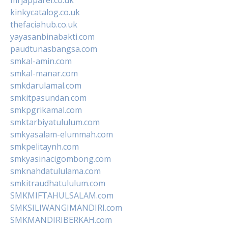
kinkycatalog.co.uk
thefaciahub.co.uk
yayasanbinabakti.com
paudtunasbangsa.com
smkal-amin.com
smkal-manar.com
smkdarulamal.com
smkitpasundan.com
smkpgrikamal.com
smktarbiyatululum.com
smkyasalam-elummah.com
smkpelitaynh.com
smkyasinacigombong.com
smknahdatululama.com
smkitraudhatululum.com
SMKMIFTAHULSALAM.com
SMKSILIWANGIMANDIRI.com
SMKMANDIRIBERKAH.com