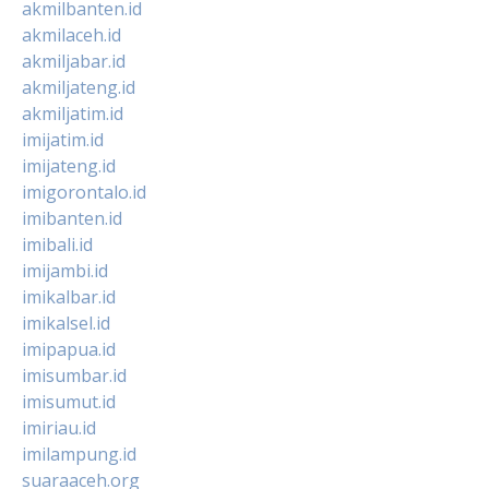
akmilbanten.id
akmilaceh.id
akmiljabar.id
akmiljateng.id
akmiljatim.id
imijatim.id
imijateng.id
imigorontalo.id
imibanten.id
imibali.id
imijambi.id
imikalbar.id
imikalsel.id
imipapua.id
imisumbar.id
imisumut.id
imiriau.id
imilampung.id
suaraaceh.org