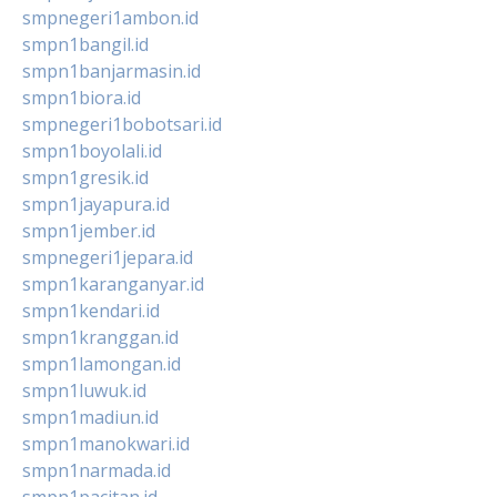
smpnegeri1ambon.id
smpn1bangil.id
smpn1banjarmasin.id
smpn1biora.id
smpnegeri1bobotsari.id
smpn1boyolali.id
smpn1gresik.id
smpn1jayapura.id
smpn1jember.id
smpnegeri1jepara.id
smpn1karanganyar.id
smpn1kendari.id
smpn1kranggan.id
smpn1lamongan.id
smpn1luwuk.id
smpn1madiun.id
smpn1manokwari.id
smpn1narmada.id
smpn1pacitan.id