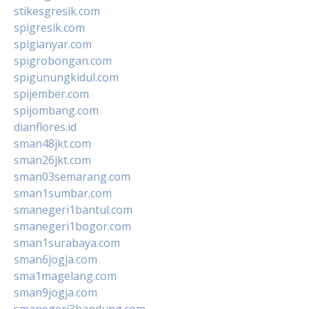
stikesgresik.com
spigresik.com
spigianyar.com
spigrobongan.com
spigunungkidul.com
spijember.com
spijombang.com
dianflores.id
sman48jkt.com
sman26jkt.com
sman03semarang.com
sman1sumbar.com
smanegeri1bantul.com
smanegeri1bogor.com
sman1surabaya.com
sman6jogja.com
sma1magelang.com
sman9jogja.com
smanegeri3bandung.com