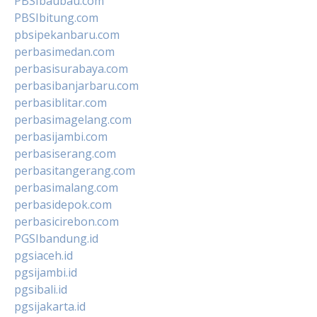
PBSIbaubau.com
PBSIbitung.com
pbsipekanbaru.com
perbasimedan.com
perbasisurabaya.com
perbasibanjarbaru.com
perbasiblitar.com
perbasimagelang.com
perbasijambi.com
perbasiserang.com
perbasitangerang.com
perbasimalang.com
perbasidepok.com
perbasicirebon.com
PGSIbandung.id
pgsiaceh.id
pgsijambi.id
pgsibali.id
pgsijakarta.id