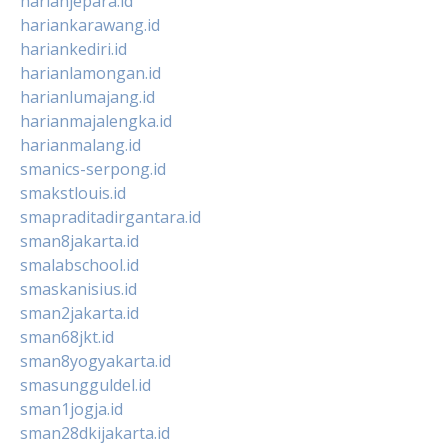
harianjepara.id
hariankarawang.id
hariankediri.id
harianlamongan.id
harianlumajang.id
harianmajalengka.id
harianmalang.id
smanics-serpong.id
smakstlouis.id
smapraditadirgantara.id
sman8jakarta.id
smalabschool.id
smaskanisius.id
sman2jakarta.id
sman68jkt.id
sman8yogyakarta.id
smasungguldel.id
sman1jogja.id
sman28dkijakarta.id