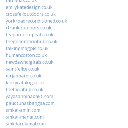
fatnanas.co.uk
emilykatedesign.co.uk
crossfelloutdoors.co.uk
yorkroadreconditioned.co.uk
rfrankoutdoors.co.uk
teaparentrepeat.co.uk
thegenerationhub.co.uk
talkingmagpie.co.uk
humancotton.co.uk
newdawndigitals.co.uk
saintfelice.co.uk
mrjapparel.co.uk
kinkycatalog.co.uk
thefaciahub.co.uk
yayasanbinabakti.com
paudtunasbangsa.com
smkal-amin.com
smkal-manar.com
smkdarulamal.com