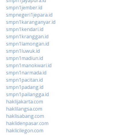
smpn1jayapura.id
smpn1jember.id
smpnegeri1jepara.id
smpn1karanganyar.id
smpn1kendari.id
smpn1kranggan.id
smpn1lamongan.id
smpn1luwuk.id
smpn1madiun.id
smpn1manokwari.id
smpn1narmada.id
smpn1pacitan.id
smpn1padang.id
smpn1pailangga.id
haklijakarta.com
haklilangsa.com
haklisabang.com
haklidenpasar.com
haklicilegon.com