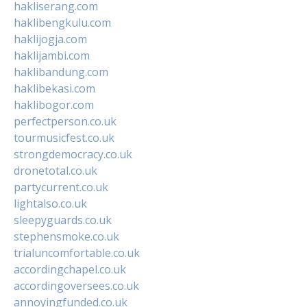
hakliserang.com
haklibengkulu.com
haklijogja.com
haklijambi.com
haklibandung.com
haklibekasi.com
haklibogor.com
perfectperson.co.uk
tourmusicfest.co.uk
strongdemocracy.co.uk
dronetotal.co.uk
partycurrent.co.uk
lightalso.co.uk
sleepyguards.co.uk
stephensmoke.co.uk
trialuncomfortable.co.uk
accordingchapel.co.uk
accordingoversees.co.uk
annoyingfunded.co.uk