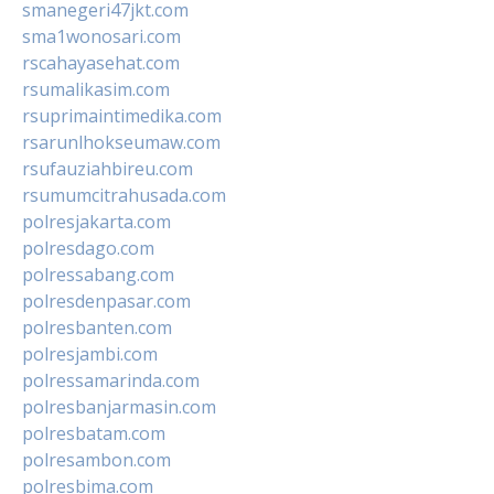
smanegeri47jkt.com
sma1wonosari.com
rscahayasehat.com
rsumalikasim.com
rsuprimaintimedika.com
rsarunlhokseumaw.com
rsufauziahbireu.com
rsumumcitrahusada.com
polresjakarta.com
polresdago.com
polressabang.com
polresdenpasar.com
polresbanten.com
polresjambi.com
polressamarinda.com
polresbanjarmasin.com
polresbatam.com
polresambon.com
polresbima.com