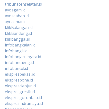
tribunacehselatan.id
ayoagam.id
ayoasahan.id
ayoasmat.id
klikBalangan.id
klikBandung.id
klikbanggai.id
infobangkalan.id
infobangli.id
infobanjarnegara.id
infobantaeng.id
infobantul.id
ekspresbekasi.id
ekspresbone.id
eksprescianjur.id
ekspresgresik.id
ekspresgorontalo.id
ekspresindramayu.id