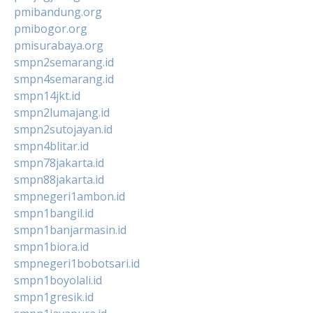
pmibandung.org
pmibogor.org
pmisurabaya.org
smpn2semarang.id
smpn4semarang.id
smpn14jkt.id
smpn2lumajang.id
smpn2sutojayan.id
smpn4blitar.id
smpn78jakarta.id
smpn88jakarta.id
smpnegeri1ambon.id
smpn1bangil.id
smpn1banjarmasin.id
smpn1biora.id
smpnegeri1bobotsari.id
smpn1boyolali.id
smpn1gresik.id