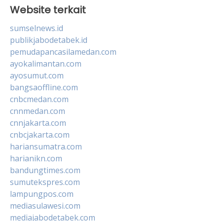
Website terkait
sumselnews.id
publikjabodetabek.id
pemudapancasilamedan.com
ayokalimantan.com
ayosumut.com
bangsaoffline.com
cnbcmedan.com
cnnmedan.com
cnnjakarta.com
cnbcjakarta.com
hariansumatra.com
harianikn.com
bandungtimes.com
sumutekspres.com
lampungpos.com
mediasulawesi.com
mediajabodetabek.com