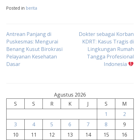
Posted in
berita
Navigasi
Antrean Panjang di
Dokter sebagai Korban
Puskesmas: Mengurai
KDRT: Kasus Tragis di
Benang Kusut Birokrasi
Lingkungan Rumah
pos
Pelayanan Kesehatan
Tangga Profesional
Dasar
Indonesia
Agustus 2026
S
S
R
K
J
S
M
1
2
3
4
5
6
7
8
9
10
11
12
13
14
15
16