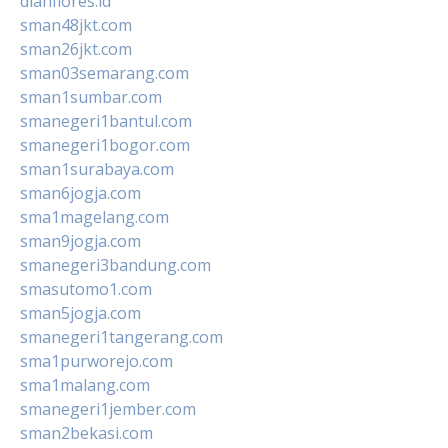
dianflores.id
sman48jkt.com
sman26jkt.com
sman03semarang.com
sman1sumbar.com
smanegeri1bantul.com
smanegeri1bogor.com
sman1surabaya.com
sman6jogja.com
sma1magelang.com
sman9jogja.com
smanegeri3bandung.com
smasutomo1.com
sman5jogja.com
smanegeri1tangerang.com
sma1purworejo.com
sma1malang.com
smanegeri1jember.com
sman2bekasi.com