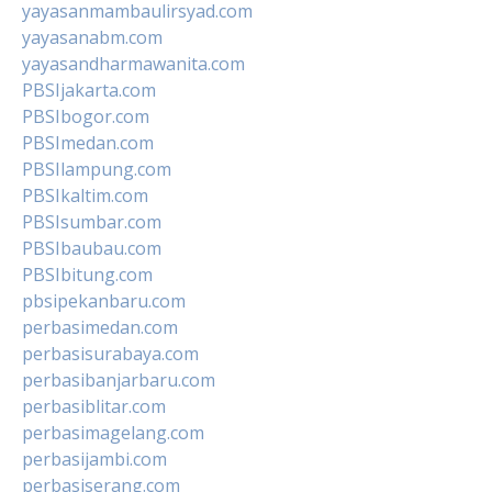
yayasanmambaulirsyad.com
yayasanabm.com
yayasandharmawanita.com
PBSIjakarta.com
PBSIbogor.com
PBSImedan.com
PBSIlampung.com
PBSIkaltim.com
PBSIsumbar.com
PBSIbaubau.com
PBSIbitung.com
pbsipekanbaru.com
perbasimedan.com
perbasisurabaya.com
perbasibanjarbaru.com
perbasiblitar.com
perbasimagelang.com
perbasijambi.com
perbasiserang.com