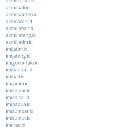
akmilkalsel.id
akmilbali.id
akmilbanten.id
akmilaceh.id
akmiljabar.id
akmiljateng.id
akmiljatim.id
imijatim.id
imijateng.id
imigorontalo.id
imibanten.id
imibali.id
imijambi.id
imikalbar.id
imikalsel.id
imipapua.id
imisumbar.id
imisumut.id
imiriau.id