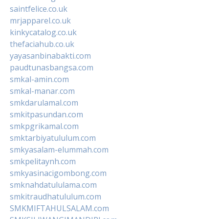
saintfelice.co.uk
mrjapparel.co.uk
kinkycatalog.co.uk
thefaciahub.co.uk
yayasanbinabakti.com
paudtunasbangsa.com
smkal-amin.com
smkal-manar.com
smkdarulamal.com
smkitpasundan.com
smkpgrikamal.com
smktarbiyatululum.com
smkyasalam-elummah.com
smkpelitaynh.com
smkyasinacigombong.com
smknahdatululama.com
smkitraudhatululum.com
SMKMIFTAHULSALAM.com