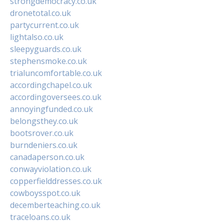
strongdemocracy.co.uk
dronetotal.co.uk
partycurrent.co.uk
lightalso.co.uk
sleepyguards.co.uk
stephensmoke.co.uk
trialuncomfortable.co.uk
accordingchapel.co.uk
accordingoversees.co.uk
annoyingfunded.co.uk
belongsthey.co.uk
bootsrover.co.uk
burndeniers.co.uk
canadaperson.co.uk
conwayviolation.co.uk
copperfielddresses.co.uk
cowboysspot.co.uk
decemberteaching.co.uk
traceloans.co.uk