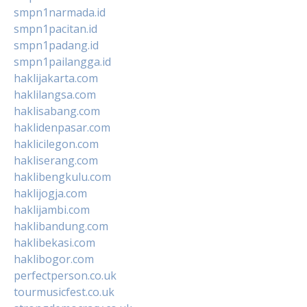
smpn1narmada.id
smpn1pacitan.id
smpn1padang.id
smpn1pailangga.id
haklijakarta.com
haklilangsa.com
haklisabang.com
haklidenpasar.com
haklicilegon.com
hakliserang.com
haklibengkulu.com
haklijogja.com
haklijambi.com
haklibandung.com
haklibekasi.com
haklibogor.com
perfectperson.co.uk
tourmusicfest.co.uk