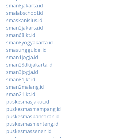
sman8jakarta.id
smalabschool.id
smaskanisius.id
sman2jakarta.id
sman68jkt.id
sman8yogyakarta.id
smasungguldel.id
sman1jogja.id
sman28dkijakarta.id
sman3jogja.id
sman81jkt.id
sman2malang.id
sman21jkt.id
puskesmasjakut.id
puskesmasmampang.id
puskesmaspancoran.id
puskesmasmenteng.id
puskesmassenen.id