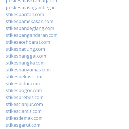
puskesmaskramatjati.id
puskesmasngambeg.id
stikespacitan.com
stikespamekasan.com
stikespandeglang.com
stikespangandaran.com
stikesacehbarat.com
stikesbadung.com
stikesbanggai.com
stikesbangka.com
stikesbanyumas.com
stikesbekasi.com
stikesblitar.com
stikesbogor.com
stikesbrebes.com
stikescianjur.com
stikesciamis.com
stikesdemak.com
stikesgarut.com