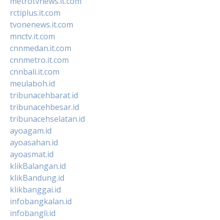
metrotvnews.it.com
rctiplus.it.com
tvonenews.it.com
mnctv.it.com
cnnmedan.it.com
cnnmetro.it.com
cnnbali.it.com
meulaboh.id
tribunacehbarat.id
tribunacehbesar.id
tribunacehselatan.id
ayoagam.id
ayoasahan.id
ayoasmat.id
klikBalangan.id
klikBandung.id
klikbanggai.id
infobangkalan.id
infobangli.id