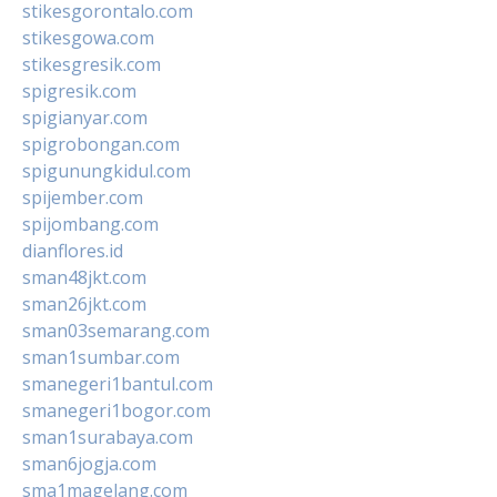
stikesgorontalo.com
stikesgowa.com
stikesgresik.com
spigresik.com
spigianyar.com
spigrobongan.com
spigunungkidul.com
spijember.com
spijombang.com
dianflores.id
sman48jkt.com
sman26jkt.com
sman03semarang.com
sman1sumbar.com
smanegeri1bantul.com
smanegeri1bogor.com
sman1surabaya.com
sman6jogja.com
sma1magelang.com