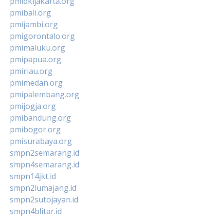
pmidkijakarta.org
pmibali.org
pmijambi.org
pmigorontalo.org
pmimaluku.org
pmipapua.org
pmiriau.org
pmimedan.org
pmipalembang.org
pmijogja.org
pmibandung.org
pmibogor.org
pmisurabaya.org
smpn2semarang.id
smpn4semarang.id
smpn14jkt.id
smpn2lumajang.id
smpn2sutojayan.id
smpn4blitar.id