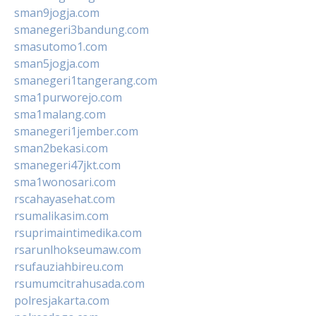
sman9jogja.com
smanegeri3bandung.com
smasutomo1.com
sman5jogja.com
smanegeri1tangerang.com
sma1purworejo.com
sma1malang.com
smanegeri1jember.com
sman2bekasi.com
smanegeri47jkt.com
sma1wonosari.com
rscahayasehat.com
rsumalikasim.com
rsuprimaintimedika.com
rsarunlhokseumaw.com
rsufauziahbireu.com
rsumumcitrahusada.com
polresjakarta.com