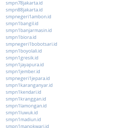
smpn78jakarta.id
smpn88jakarta.id
smpnegeri1ambon.id
smpn1bangil.id
smpn1banjarmasin.id
smpn1biora.id
smpnegeri1bobotsari.id
smpn1boyolali.id
smpn1gresik.id
smpn1jayapura.id
smpn1jember.id
smpnegeri1jepara.id
smpn1karanganyar.id
smpn1kendari.id
smpn1kranggan.id
smpn1lamongan.id
smpn1luwuk.id
smpn1madiun.id
smpn1manokwari.id