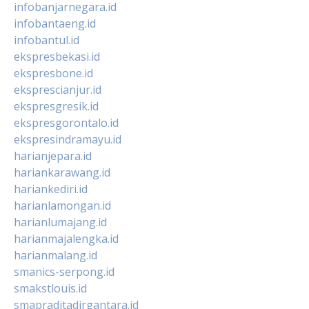
infobanjarnegara.id
infobantaeng.id
infobantul.id
ekspresbekasi.id
ekspresbone.id
eksprescianjur.id
ekspresgresik.id
ekspresgorontalo.id
ekspresindramayu.id
harianjepara.id
hariankarawang.id
hariankediri.id
harianlamongan.id
harianlumajang.id
harianmajalengka.id
harianmalang.id
smanics-serpong.id
smakstlouis.id
smapraditadirgantara.id