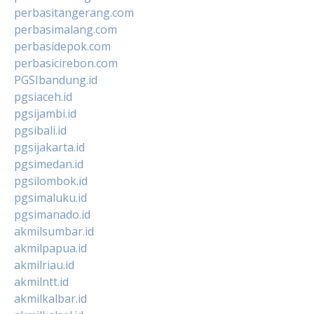
perbasitangerang.com
perbasimalang.com
perbasidepok.com
perbasicirebon.com
PGSIbandung.id
pgsiaceh.id
pgsijambi.id
pgsibali.id
pgsijakarta.id
pgsimedan.id
pgsilombok.id
pgsimaluku.id
pgsimanado.id
akmilsumbar.id
akmilpapua.id
akmilriau.id
akmilntt.id
akmilkalbar.id