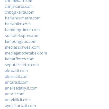
cnnmedan.com
cnnjakarta.com
cnbcjakarta.com
hariansumatra.com
harianikn.com
bandungtimes.com
sumutekspres.com
lampungpos.com
mediasulawesi.com
mediajabodetabek.com
kabarflores.com
seputarmetro.com
aktual.it.com
akurat.it.com
antara.it.com
analisadaily.it.com
antv.it.com
antvklik.it.com
ayojakarta.it.com