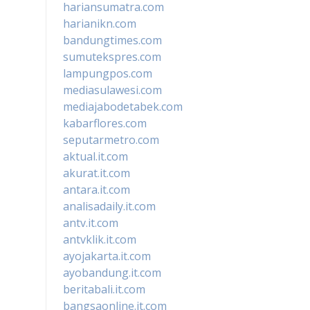
hariansumatra.com
harianikn.com
bandungtimes.com
sumutekspres.com
lampungpos.com
mediasulawesi.com
mediajabodetabek.com
kabarflores.com
seputarmetro.com
aktual.it.com
akurat.it.com
antara.it.com
analisadaily.it.com
antv.it.com
antvklik.it.com
ayojakarta.it.com
ayobandung.it.com
beritabali.it.com
bangsaonline.it.com