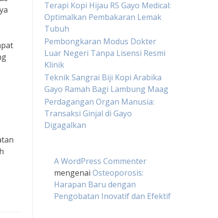
Terapi Kopi Hijau RS Gayo Medical:
aya
Optimalkan Pembakaran Lemak
Tubuh
Pembongkaran Modus Dokter
apat
Luar Negeri Tanpa Lisensi Resmi
ng
Klinik
Teknik Sangrai Biji Kopi Arabika
Gayo Ramah Bagi Lambung Maag
Perdagangan Organ Manusia:
Transaksi Ginjal di Gayo
Digagalkan
atan
ih
A WordPress Commenter
mengenai
Osteoporosis:
Harapan Baru dengan
Pengobatan Inovatif dan Efektif