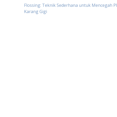
Navigasi
Flossing: Teknik Sederhana untuk Mencegah P
Karang Gigi
pos