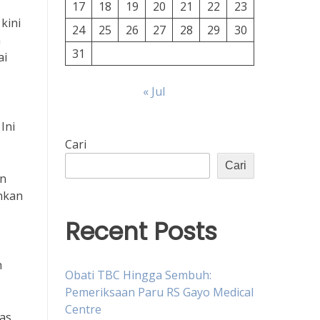
17
18
19
20
21
22
23
kini
24
25
26
27
28
29
30
n
31
ai
« Jul
Ini
Cari
Cari
an
inkan
Recent Posts
n
Obati TBC Hingga Sembuh:
Pemeriksaan Paru RS Gayo Medical
Centre
tas