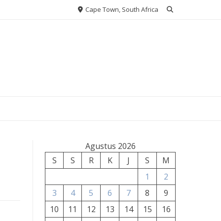
Cape Town, South Africa
Agustus 2026
S
S
R
K
J
S
M
1
2
3
4
5
6
7
8
9
10
11
12
13
14
15
16