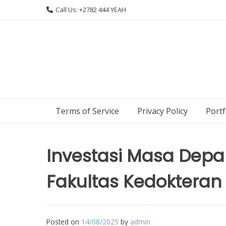
Skip
Call Us: +2782 444 YEAH
to
content
Terms of Service
Privacy Policy
Portf
Investasi Masa De
Fakultas Kedokteran
Posted on
14/08/2025
by
admin