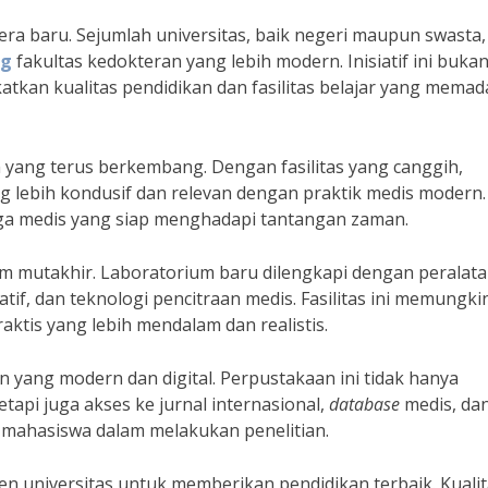
ra baru. Sejumlah universitas, baik negeri maupun swasta, 
ng
fakultas kedokteran yang lebih modern. Inisiatif ini buka
kan kualitas pendidikan dan fasilitas belajar yang memad
 yang terus berkembang. Dengan fasilitas yang canggih,
 lebih kondusif dan relevan dengan praktik medis modern. 
aga medis yang siap menghadapi tantangan zaman.
um mutakhir. Laboratorium baru dilengkapi dengan peralat
atif, dan teknologi pencitraan medis. Fasilitas ini memungk
tis yang lebih mendalam dan realistis.
n yang modern dan digital. Perpustakaan ini tidak hanya
tapi juga akses ke jurnal internasional,
database
medis, da
 mahasiswa dalam melakukan penelitian.
n universitas untuk memberikan pendidikan terbaik. Kuali