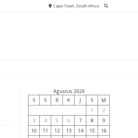
Cape Town, South Africa
Agustus 2026
S
S
R
K
J
S
M
1
2
3
4
5
6
7
8
9
10
11
12
13
14
15
16