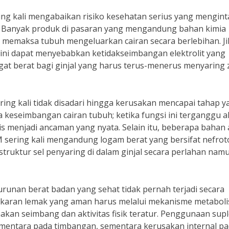
ing kali mengabaikan risiko kesehatan serius yang menginta
t. Banyak produk di pasaran yang mengandung bahan kimia
a memaksa tubuh mengeluarkan cairan secara berlebihan. Ji
 ini dapat menyebabkan ketidakseimbangan elektrolit yang
at berat bagi ginjal yang harus terus-menerus menyaring 
ering kali tidak disadari hingga kerusakan mencapai tahap y
ga keseimbangan cairan tubuh; ketika fungsi ini terganggu a
nis menjadi ancaman yang nyata. Selain itu, beberapa bahan 
 sering kali mengandung logam berat yang bersifat nefrot
struktur sel penyaring di dalam ginjal secara perlahan nam
unan berat badan yang sehat tidak pernah terjadi secara
akaran lemak yang aman harus melalui mekanisme metabol
akan seimbang dan aktivitas fisik teratur. Penggunaan su
entara pada timbangan, sementara kerusakan internal p