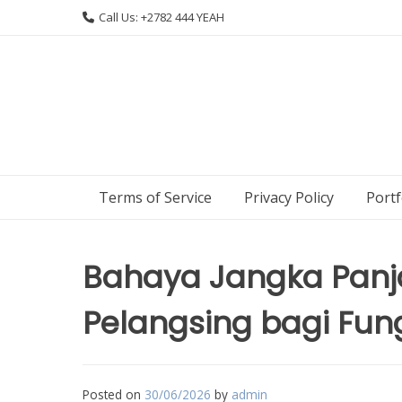
Skip
Call Us: +2782 444 YEAH
to
content
Terms of Service
Privacy Policy
Portf
Bahaya Jangka Pan
Pelangsing bagi Fung
Posted on
30/06/2026
by
admin