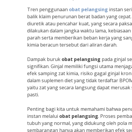
Tren penggunaan
obat pelangsing
instan ser
balik klaim penurunan berat badan yang cepa
diuretik atau pencahar kuat, yang secara paks
dilakukan dalam jangka waktu lama, kebiasaan
parah serta memberikan beban kerja yang sang
kimia beracun tersebut dari aliran darah.
Dampak buruk
obat pelangsing
pada ginjal s
signifikan. Ginjal memiliki fungsi utama menja
efek samping zat kimia, risiko gagal ginjal kro
dalam suplemen diet yang tidak terdaftar BPOM
yaitu zat yang secara langsung dapat merusak 
pasti.
Penting bagi kita untuk memahami bahwa penur
instan melalui
obat pelangsing
. Proses pemb
tubuh yang normal, yang didukung oleh pola m
sembarangan hanya akan memberikan efek sem