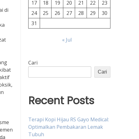
17
18
19
20
21
22
23
i di
24
25
26
27
28
29
30
31
ka
zat
« Jul
ang
Cari
kibat
Cari
aktif
oksik,
un
Recent Posts
Terapi Kopi Hijau RS Gayo Medical:
isme
Optimalkan Pembakaran Lemak
plemen
Tubuh
ada