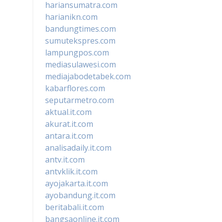
hariansumatra.com
harianikn.com
bandungtimes.com
sumutekspres.com
lampungpos.com
mediasulawesi.com
mediajabodetabek.com
kabarflores.com
seputarmetro.com
aktual.it.com
akurat.it.com
antara.it.com
analisadaily.it.com
antv.it.com
antvklik.it.com
ayojakarta.it.com
ayobandung.it.com
beritabali.it.com
bangsaonline.it.com