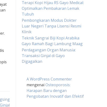
Terapi Kopi Hijau RS Gayo Medical:
ayat
Optimalkan Pembakaran Lemak
ikan
Tubuh
Pembongkaran Modus Dokter
Luar Negeri Tanpa Lisensi Resmi
Klinik
er.
Teknik Sangrai Biji Kopi Arabika
Gayo Ramah Bagi Lambung Maag
Perdagangan Organ Manusia:
dis
Transaksi Ginjal di Gayo
Digagalkan
opis
A WordPress Commenter
mengenai
Osteoporosis:
Harapan Baru dengan
Pengobatan Inovatif dan Efektif
gsing
Ginjal