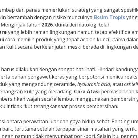
lembap dan panas memerlukan strategi yang sangat spesifik
emakin bertambah dengan risiko munculnya
Eksim Tropis
yang
i. Menginjak tahun
2026
, dunia dermatologi telah
are
yang lebih ramah lingkungan namun tetap efektif dala
ui cara memilih produk yang tepat adalah kunci utama dala
 kulit secara berkelanjutan meski berada di lingkungan 
 harus dilakukan dengan sangat hati-hati. Hindari kandung
 serta bahan pengawet keras yang berpotensi memicu reaks
 produk yang mengandung ceramide,
hyaluronic acid
, atau
centel
nenangkan kulit yang meradang.
Cara Atasi
permasalahan k
embersihkan wajah secara lembut menggunakan pembersih 
ulit tidak ikut terangkat saat proses pembersihan.
 antara perawatan luar dan gaya hidup sehat. Penting un
 baik, terutama setelah terpapar sinar matahari yang terik.
ringan namun tidak menyumbat pori-pori. Selain itu, peng