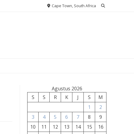
Cape Town, South Africa
Agustus 2026
S
S
R
K
J
S
M
1
2
3
4
5
6
7
8
9
10
11
12
13
14
15
16