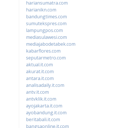
hariansumatra.com
harianikn.com
bandungtimes.com
sumutekspres.com
lampungpos.com
mediasulawesi.com
mediajabodetabek.com
kabarflores.com
seputarmetro.com
aktual.it.com
akurat.it.com
antara.it.com
analisadaily.it.com
antv.it.com
antvklik.it.com
ayojakarta.it.com
ayobandung.it.com
beritabali.it.com
bangsaonline.it.com