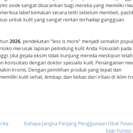
zinc oxide
sangat disarankan bagi mereka yang memiliki riw
memeriksa label kemasan secara teliti sebelum membeli, past
us untuk kulit yang sangat rentan terhadap gangguan
tahun
2026
, pendekatan “less is more” menjadi semakin popul
siko merusak lapisan pelindung kulit Anda. Fokuslah pada
ggi. Jika gejala eksim tidak kunjung mereda meskipun telah
n konsultasi dengan dokter spesialis kulit. Penanganan me
akin kronis. Dengan pemilihan produk yang tepat dan
iliki kulit sehat, lembap, dan bebas dari iritasi di iklim tr
rita
Bahaya Jangka Panjang Penggunaan Obat Pelan
bagi Fungsi 