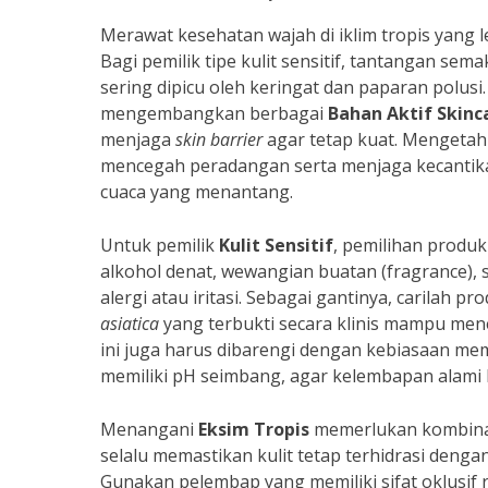
Merawat kesehatan wajah di iklim tropis yang 
Bagi pemilik tipe kulit sensitif, tantangan s
sering dipicu oleh keringat dan paparan polus
mengembangkan berbagai
Bahan Aktif Skinc
menjaga
skin barrier
agar tetap kuat. Mengetah
mencegah peradangan serta menjaga kecantikan
cuaca yang menantang.
Untuk pemilik
Kulit Sensitif
, pemilihan produk
alkohol denat, wewangian buatan (fragrance),
alergi atau iritasi. Sebagai gantinya, carilah
asiatica
yang terbukti secara klinis mampu me
ini juga harus dibarengi dengan kebiasaan m
memiliki pH seimbang, agar kelembapan alami k
Menangani
Eksim Tropis
memerlukan kombinasi
selalu memastikan kulit tetap terhidrasi dengan
Gunakan pelembap yang memiliki sifat oklusif 