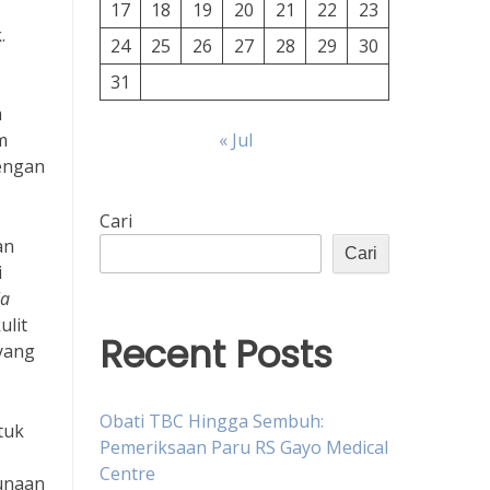
17
18
19
20
21
22
23
.
24
25
26
27
28
29
30
31
m
m
« Jul
dengan
Cari
an
Cari
i
la
ulit
Recent Posts
yang
Obati TBC Hingga Sembuh:
tuk
Pemeriksaan Paru RS Gayo Medical
Centre
gunaan