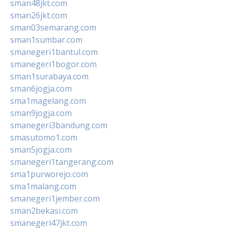
sman48jkt.com
sman26jkt.com
sman03semarang.com
sman1sumbar.com
smanegeri1bantul.com
smanegeri1bogor.com
sman1surabaya.com
sman6jogja.com
sma1magelang.com
sman9jogja.com
smanegeri3bandung.com
smasutomo1.com
sman5jogja.com
smanegeri1tangerang.com
sma1purworejo.com
sma1malang.com
smanegeri1jember.com
sman2bekasi.com
smanegeri47jkt.com