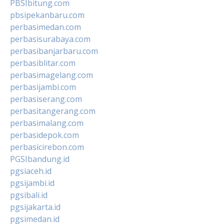
PBSIbitung.com
pbsipekanbaru.com
perbasimedan.com
perbasisurabaya.com
perbasibanjarbaru.com
perbasiblitar.com
perbasimagelang.com
perbasijambi.com
perbasiserang.com
perbasitangerang.com
perbasimalang.com
perbasidepok.com
perbasicirebon.com
PGSIbandung.id
pgsiaceh.id
pgsijambi.id
pgsibali.id
pgsijakarta.id
pgsimedan.id