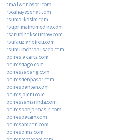
sma1wonosari.com
rscahayasehat.com
rsumalikasim.com
rsuprimaintimedika.com
rsarunlhokseumaw.com
rsufauziahbireu.com
rsumumcitrahusada.com
polresjakarta.com
polresdago.com
polressabang.com
polresdenpasar.com
polresbanten.com
polresjambi.com
polressamarinda.com
polresbanjarmasin.com
polresbatam.com
polresambon.com
polresbima.com
polresmataram.com