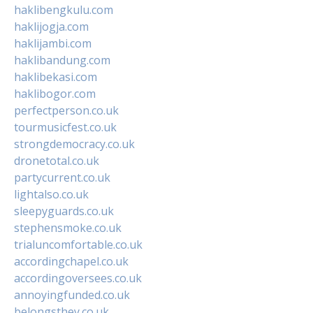
haklibengkulu.com
haklijogja.com
haklijambi.com
haklibandung.com
haklibekasi.com
haklibogor.com
perfectperson.co.uk
tourmusicfest.co.uk
strongdemocracy.co.uk
dronetotal.co.uk
partycurrent.co.uk
lightalso.co.uk
sleepyguards.co.uk
stephensmoke.co.uk
trialuncomfortable.co.uk
accordingchapel.co.uk
accordingoversees.co.uk
annoyingfunded.co.uk
belongsthey.co.uk