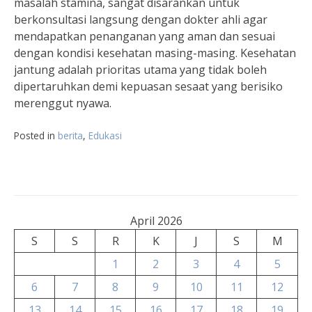
masalah stamina, sangat disarankan untuk
berkonsultasi langsung dengan dokter ahli agar
mendapatkan penanganan yang aman dan sesuai
dengan kondisi kesehatan masing-masing. Kesehatan
jantung adalah prioritas utama yang tidak boleh
dipertaruhkan demi kepuasan sesaat yang berisiko
merenggut nyawa.
Posted in
berita
,
Edukasi
April 2026
S
S
R
K
J
S
M
1
2
3
4
5
6
7
8
9
10
11
12
13
14
15
16
17
18
19