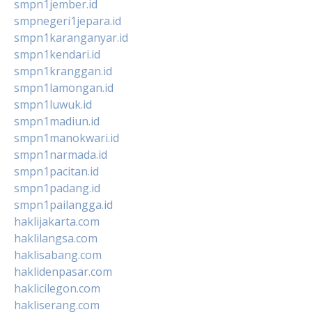
smpn1jember.id
smpnegeri1jepara.id
smpn1karanganyar.id
smpn1kendari.id
smpn1kranggan.id
smpn1lamongan.id
smpn1luwuk.id
smpn1madiun.id
smpn1manokwari.id
smpn1narmada.id
smpn1pacitan.id
smpn1padang.id
smpn1pailangga.id
haklijakarta.com
haklilangsa.com
haklisabang.com
haklidenpasar.com
haklicilegon.com
hakliserang.com