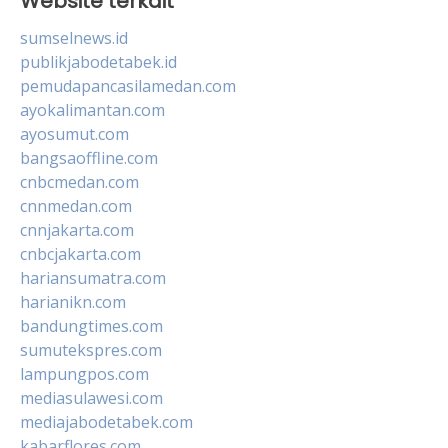
Website terkait
sumselnews.id
publikjabodetabek.id
pemudapancasilamedan.com
ayokalimantan.com
ayosumut.com
bangsaoffline.com
cnbcmedan.com
cnnmedan.com
cnnjakarta.com
cnbcjakarta.com
hariansumatra.com
harianikn.com
bandungtimes.com
sumutekspres.com
lampungpos.com
mediasulawesi.com
mediajabodetabek.com
kabarflores.com