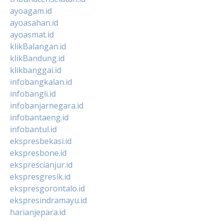
ayoagam.id
ayoasahan.id
ayoasmat.id
klikBalangan.id
klikBandung.id
klikbanggai.id
infobangkalan.id
infobangli.id
infobanjarnegara.id
infobantaeng.id
infobantul.id
ekspresbekasi.id
ekspresbone.id
eksprescianjur.id
ekspresgresik.id
ekspresgorontalo.id
ekspresindramayu.id
harianjepara.id