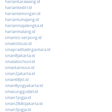
hariankarawang.id
hariankediri.id
harianlamongan.id
harianlumajang.id
harianmajalengka.id
harianmalang.id
smanics-serpong.id
smakstlouis.id
smapraditadirgantara.id
sman8jakarta.id
smalabschool.id
smaskanisius.id
sman2jakarta.id
sman68jkt.id
sman8yogyakarta.id
smasungguldel.id
sman1jogja.id
sman28dkijakarta.id
sman3jogja.id