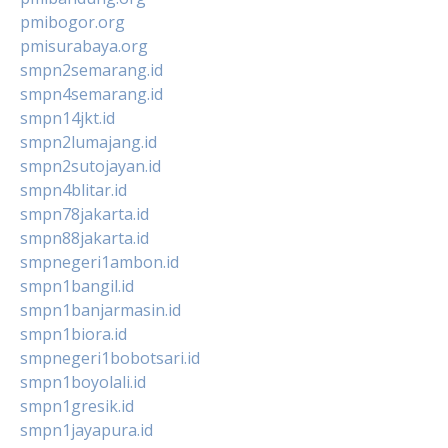
pmibogor.org
pmisurabaya.org
smpn2semarang.id
smpn4semarang.id
smpn14jkt.id
smpn2lumajang.id
smpn2sutojayan.id
smpn4blitar.id
smpn78jakarta.id
smpn88jakarta.id
smpnegeri1ambon.id
smpn1bangil.id
smpn1banjarmasin.id
smpn1biora.id
smpnegeri1bobotsari.id
smpn1boyolali.id
smpn1gresik.id
smpn1jayapura.id