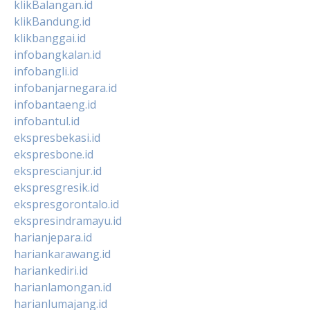
klikBalangan.id
klikBandung.id
klikbanggai.id
infobangkalan.id
infobangli.id
infobanjarnegara.id
infobantaeng.id
infobantul.id
ekspresbekasi.id
ekspresbone.id
eksprescianjur.id
ekspresgresik.id
ekspresgorontalo.id
ekspresindramayu.id
harianjepara.id
hariankarawang.id
hariankediri.id
harianlamongan.id
harianlumajang.id