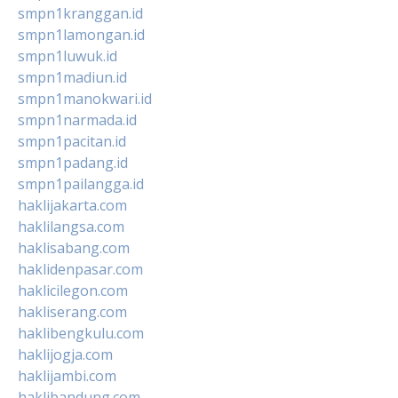
smpn1kranggan.id
smpn1lamongan.id
smpn1luwuk.id
smpn1madiun.id
smpn1manokwari.id
smpn1narmada.id
smpn1pacitan.id
smpn1padang.id
smpn1pailangga.id
haklijakarta.com
haklilangsa.com
haklisabang.com
haklidenpasar.com
haklicilegon.com
hakliserang.com
haklibengkulu.com
haklijogja.com
haklijambi.com
haklibandung.com