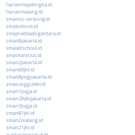
harianmajalengka.id
harianmalang.id
smanics-serpong.id
smakstlouis.id
smapraditadirgantara.id
sman8jakarta.id
smalabschool.id
smaskanisius.id
sman2jakarta.id
sman68jkt.id
sman8yogyakarta.id
smasungguldel.id
sman1jogja.id
sman28dkijakarta.id
sman3jogja.id
sman81jkt.id
sman2malang.id
sman21jkt.id
puskesmasjakut.id