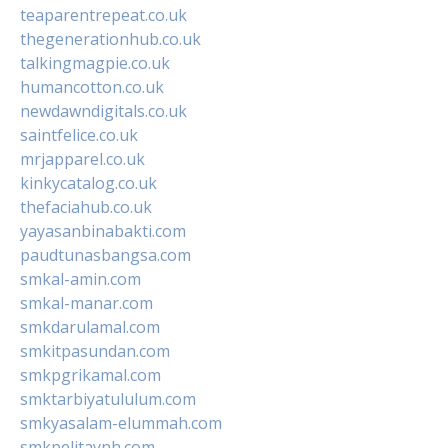
teaparentrepeat.co.uk
thegenerationhub.co.uk
talkingmagpie.co.uk
humancotton.co.uk
newdawndigitals.co.uk
saintfelice.co.uk
mrjapparel.co.uk
kinkycatalog.co.uk
thefaciahub.co.uk
yayasanbinabakti.com
paudtunasbangsa.com
smkal-amin.com
smkal-manar.com
smkdarulamal.com
smkitpasundan.com
smkpgrikamal.com
smktarbiyatululum.com
smkyasalam-elummah.com
smkpelitaynh.com