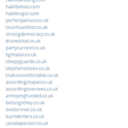
haklibekasi.com
haklibogor.com
perfectperson.co.uk
tourmusicfest.co.uk
strongdemocracy.co.uk
dronetotal.co.uk
partycurrent.co.uk
lightalso.co.uk
sleepyguards.co.uk
stephensmoke.co.uk
trialuncomfortable.co.uk
accordingchapel.co.uk
accordingoversees.co.uk
annoyingfunded.co.uk
belongsthey.co.uk
bootsrover.co.uk
burndeniers.co.uk
canadaperson.co.uk