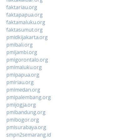
faktariau.org
faktapapua.org
faktamaluku.org
faktasumut.org
pmidkijakarta.org
pmibali.org
pmijambi.org
pmigorontalo.org
pmimaluku.org
pmipapua.org
pmiriau.org
pmimedan.org
pmipalembang.org
pmijogja.org
pmibandung.org
pmibogor.org
pmisurabaya.org
smpn2semarang.id