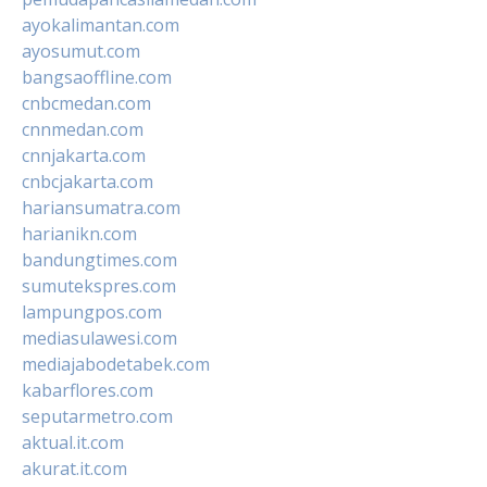
ayokalimantan.com
ayosumut.com
bangsaoffline.com
cnbcmedan.com
cnnmedan.com
cnnjakarta.com
cnbcjakarta.com
hariansumatra.com
harianikn.com
bandungtimes.com
sumutekspres.com
lampungpos.com
mediasulawesi.com
mediajabodetabek.com
kabarflores.com
seputarmetro.com
aktual.it.com
akurat.it.com