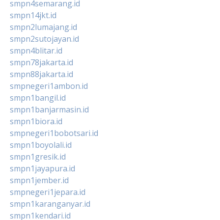
smpn4semarang.id
smpn14jkt.id
smpn2lumajang.id
smpn2sutojayan.id
smpn4blitar.id
smpn78jakarta.id
smpn88jakarta.id
smpnegeri1ambon.id
smpn1bangil.id
smpn1banjarmasin.id
smpn1biora.id
smpnegeri1bobotsari.id
smpn1boyolali.id
smpn1gresik.id
smpn1jayapura.id
smpn1jember.id
smpnegeri1jepara.id
smpn1karanganyar.id
smpn1kendari.id