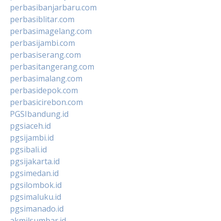
perbasibanjarbaru.com
perbasiblitar.com
perbasimagelang.com
perbasijambi.com
perbasiserang.com
perbasitangerang.com
perbasimalang.com
perbasidepok.com
perbasicirebon.com
PGSIbandung.id
pgsiaceh.id
pgsijambi.id
pgsibali.id
pgsijakarta.id
pgsimedan.id
pgsilombok.id
pgsimaluku.id
pgsimanado.id
akmilsumbar.id