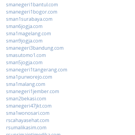
smanegeri1bantul.com
smanegeri1bogor.com
sman1surabaya.com
sman6jogja.com
sma1magelang.com
sman9jogja.com
smanegeri3bandung.com
smasutomo1.com
sman5jogja.com
smanegeri1tangerang.com
sma1purworejo.com
sma1malang.com
smanegeri1jember.com
sman2bekasi.com
smanegeri47jkt.com
sma1wonosari.com
rscahayasehat.com
rsumalikasim.com
rsuprimaintimedika.com