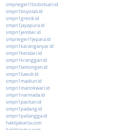
smpnegeri1bobotsari.id
smpn1boyolali.id
smpn1gresik.id
smpn1jayapura.id
smpn1jember.id
smpnegeri1jepara.id
smpn1karanganyar.id
smpn1kendari.id
smpn1kranggan.id
smpn1lamongan.id
smpn1luwuk.id
smpn1madiun.id
smpn1manokwari.id
smpn1narmada.id
smpn1pacitan.id
smpn1padang.id
smpn1pailangga.id
haklijakarta.com
haklilangsa.com