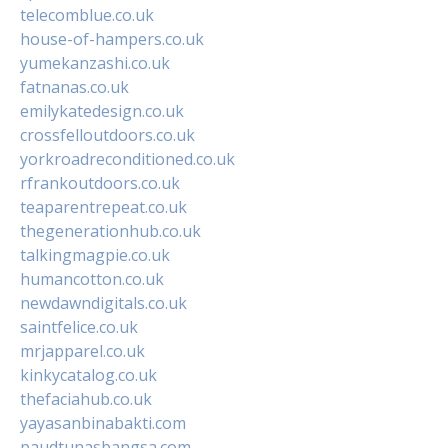
telecomblue.co.uk
house-of-hampers.co.uk
yumekanzashi.co.uk
fatnanas.co.uk
emilykatedesign.co.uk
crossfelloutdoors.co.uk
yorkroadreconditioned.co.uk
rfrankoutdoors.co.uk
teaparentrepeat.co.uk
thegenerationhub.co.uk
talkingmagpie.co.uk
humancotton.co.uk
newdawndigitals.co.uk
saintfelice.co.uk
mrjapparel.co.uk
kinkycatalog.co.uk
thefaciahub.co.uk
yayasanbinabakti.com
paudtunasbangsa.com