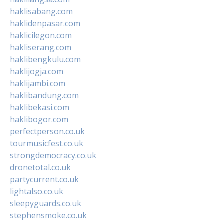
haklisabang.com
haklidenpasar.com
haklicilegon.com
hakliserang.com
haklibengkulu.com
haklijogja.com
haklijambi.com
haklibandung.com
haklibekasi.com
haklibogor.com
perfectperson.co.uk
tourmusicfest.co.uk
strongdemocracy.co.uk
dronetotal.co.uk
partycurrent.co.uk
lightalso.co.uk
sleepyguards.co.uk
stephensmoke.co.uk