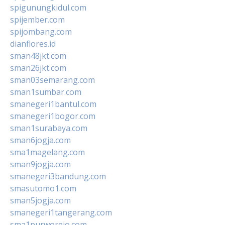
spigunungkidul.com
spijember.com
spijombang.com
dianflores.id
sman48jkt.com
sman26jkt.com
sman03semarang.com
sman1sumbar.com
smanegeri1bantul.com
smanegeri1bogor.com
sman1surabaya.com
sman6jogja.com
sma1magelang.com
sman9jogja.com
smanegeri3bandung.com
smasutomo1.com
sman5jogja.com
smanegeri1tangerang.com
sma1purworejo.com