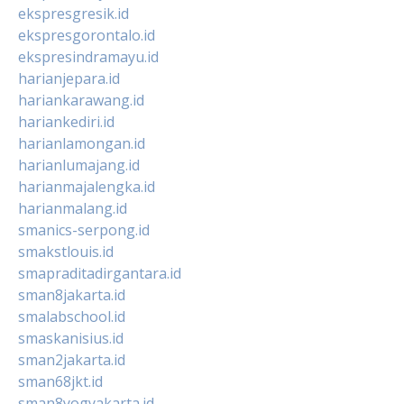
ekspresgresik.id
ekspresgorontalo.id
ekspresindramayu.id
harianjepara.id
hariankarawang.id
hariankediri.id
harianlamongan.id
harianlumajang.id
harianmajalengka.id
harianmalang.id
smanics-serpong.id
smakstlouis.id
smapraditadirgantara.id
sman8jakarta.id
smalabschool.id
smaskanisius.id
sman2jakarta.id
sman68jkt.id
sman8yogyakarta.id