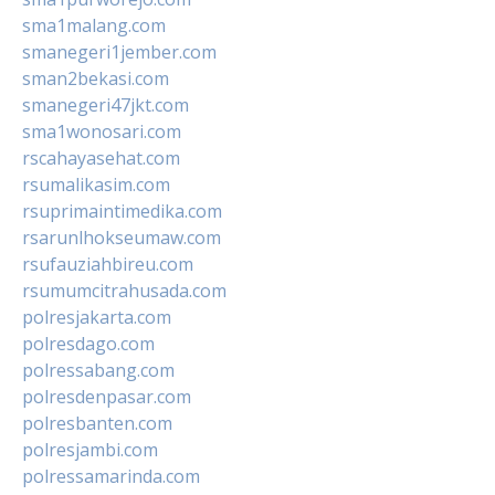
sma1malang.com
smanegeri1jember.com
sman2bekasi.com
smanegeri47jkt.com
sma1wonosari.com
rscahayasehat.com
rsumalikasim.com
rsuprimaintimedika.com
rsarunlhokseumaw.com
rsufauziahbireu.com
rsumumcitrahusada.com
polresjakarta.com
polresdago.com
polressabang.com
polresdenpasar.com
polresbanten.com
polresjambi.com
polressamarinda.com