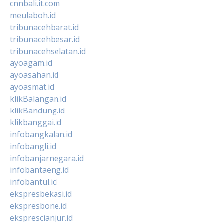
cnnbali.it.com
meulaboh.id
tribunacehbarat.id
tribunacehbesar.id
tribunacehselatan.id
ayoagam.id
ayoasahan.id
ayoasmat.id
klikBalangan.id
klikBandung.id
klikbanggai.id
infobangkalan.id
infobangli.id
infobanjarnegara.id
infobantaeng.id
infobantul.id
ekspresbekasi.id
ekspresbone.id
eksprescianjur.id