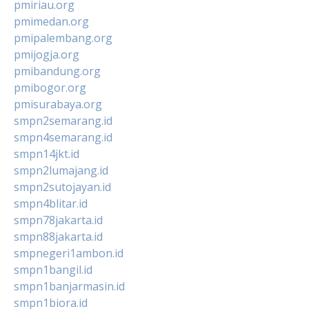
pmiriau.org
pmimedan.org
pmipalembang.org
pmijogja.org
pmibandung.org
pmibogor.org
pmisurabaya.org
smpn2semarang.id
smpn4semarang.id
smpn14jkt.id
smpn2lumajang.id
smpn2sutojayan.id
smpn4blitar.id
smpn78jakarta.id
smpn88jakarta.id
smpnegeri1ambon.id
smpn1bangil.id
smpn1banjarmasin.id
smpn1biora.id