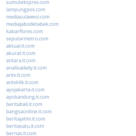
sumutekspres.com
lampungpos.com
mediasulawesi.com
mediajabodetabek.com
kabarflores.com
seputarmetro.com
aktual.it.com
akurat.it.com
antara.it.com
analisadaily.it.com
antv.it.com
antvklik.it.com
ayojakarta.it.com
ayobandung.it.com
beritabali.it.com
bangsaonline.it.com
beritajatim.it.com
beritasatu.it.com
bernas.it.com