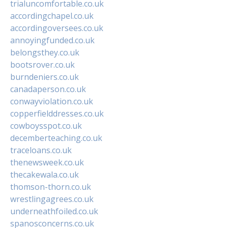
trialuncomfortable.co.uk
accordingchapel.co.uk
accordingoversees.co.uk
annoyingfunded.co.uk
belongsthey.co.uk
bootsrover.co.uk
burndeniers.co.uk
canadaperson.co.uk
conwayviolation.co.uk
copperfielddresses.co.uk
cowboysspot.co.uk
decemberteaching.co.uk
traceloans.co.uk
thenewsweek.co.uk
thecakewala.co.uk
thomson-thorn.co.uk
wrestlingagrees.co.uk
underneathfoiled.co.uk
spanosconcerns.co.uk