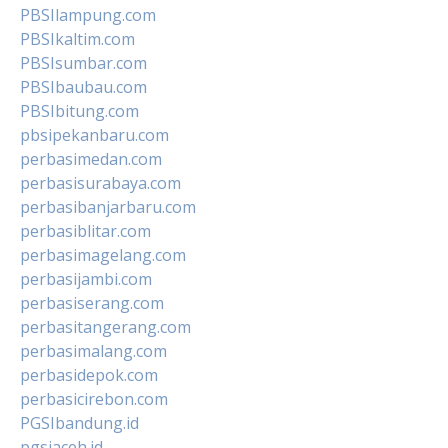
PBSIlampung.com
PBSIkaltim.com
PBSIsumbar.com
PBSIbaubau.com
PBSIbitung.com
pbsipekanbaru.com
perbasimedan.com
perbasisurabaya.com
perbasibanjarbaru.com
perbasiblitar.com
perbasimagelang.com
perbasijambi.com
perbasiserang.com
perbasitangerang.com
perbasimalang.com
perbasidepok.com
perbasicirebon.com
PGSIbandung.id
pgsiaceh.id