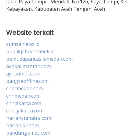
Jalan Paya Tumpi - Mendale No.126, Paya Tumpi, Kec.
Kebayakan, Kabupaten Aceh Tengah, Aceh
Website terkait
sumselnews.id
publikjabodetabek.id
pemudapancasilamedan.com
ayokalimantan.com
ayosumut.com
bangsaoffline.com
cnbcmedan.com
cnnmedan.com
cnnjakarta.com
cnbcjakarta.com
hariansumatra.com
harianikn.com
bandungtimes.com