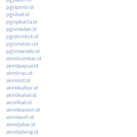
pgsijambi.id
pgsibali.id
pgsijakarta.id
pgsimedan.id
pgsilombok.id
pgsimaluku.id
pgsimanado.id
akmilsumbar.id
akmilpapua.id
akmilriau.id
akmilntt.id
akmilkalbar.id
akmilkalsel.id
akmilbali.id
akmilbanten.id
akmilaceh.id
akmiljabar.id
akmiljateng.id