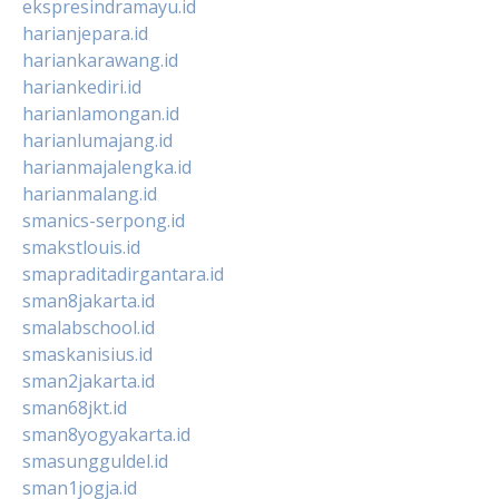
ekspresindramayu.id
harianjepara.id
hariankarawang.id
hariankediri.id
harianlamongan.id
harianlumajang.id
harianmajalengka.id
harianmalang.id
smanics-serpong.id
smakstlouis.id
smapraditadirgantara.id
sman8jakarta.id
smalabschool.id
smaskanisius.id
sman2jakarta.id
sman68jkt.id
sman8yogyakarta.id
smasungguldel.id
sman1jogja.id