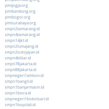
pmijogja.org
pmibandung.org
pmibogor.org
pmisurabaya.org
smpn2semarang.id
smpn4semarang.id
smpn14jkt.id
smpn2lumajang.id
smpn2sutojayan.id
smpn4blitar.id
smpn78jakarta.id
smpn88jakarta.id
smpnegeri1ambon.id
smpn1bangil.id
smpn1banjarmasin.id
smpn1biora.id
smpnegeri1bobotsari.id
smpn1boyolali.id