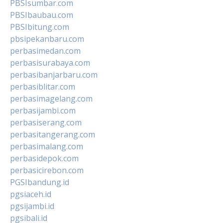
PBSIsumbar.com
PBSIbaubau.com
PBSIbitung.com
pbsipekanbaru.com
perbasimedan.com
perbasisurabaya.com
perbasibanjarbaru.com
perbasiblitar.com
perbasimagelang.com
perbasijambi.com
perbasiserang.com
perbasitangerang.com
perbasimalang.com
perbasidepok.com
perbasicirebon.com
PGSIbandung.id
pgsiaceh.id
pgsijambi.id
pgsibali.id