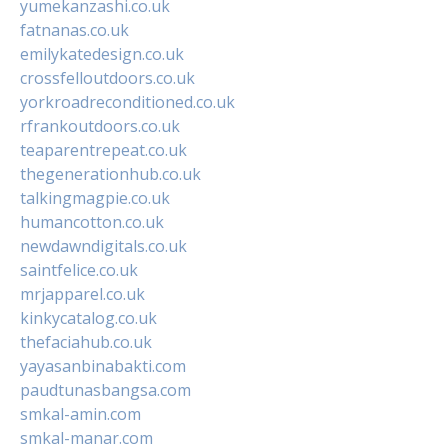
yumekanzashi.co.uk
fatnanas.co.uk
emilykatedesign.co.uk
crossfelloutdoors.co.uk
yorkroadreconditioned.co.uk
rfrankoutdoors.co.uk
teaparentrepeat.co.uk
thegenerationhub.co.uk
talkingmagpie.co.uk
humancotton.co.uk
newdawndigitals.co.uk
saintfelice.co.uk
mrjapparel.co.uk
kinkycatalog.co.uk
thefaciahub.co.uk
yayasanbinabakti.com
paudtunasbangsa.com
smkal-amin.com
smkal-manar.com