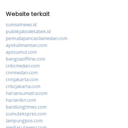
Website terkait
sumselnews.id
publikjabodetabek.id
pemudapancasilamedan.com
ayokalimantan.com
ayosumut.com
bangsaoffline.com
cnbcmedan.com
cnnmedan.com
cnnjakarta.com
cnbcjakarta.com
hariansumatra.com
harianikn.com
bandungtimes.com
sumutekspres.com
lampungpos.com
mediasulawesi.com