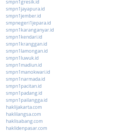
smpn1gresik.id
smpn1jayapura.id
smpn1jember.id
smpnegeri1jepara.id
smpn1karanganyar.id
smpn1kendari.id
smpn1kranggan.id
smpn1lamongan.id
smpn1luwuk.id
smpn1madiun.id
smpn1manokwari.id
smpn1narmada.id
smpn1pacitan.id
smpn1padang.id
smpn1pailangga.id
haklijakarta.com
haklilangsa.com
haklisabang.com
haklidenpasar.com