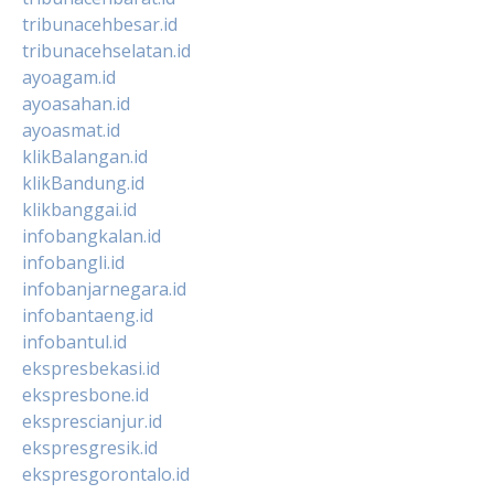
tribunacehbesar.id
tribunacehselatan.id
ayoagam.id
ayoasahan.id
ayoasmat.id
klikBalangan.id
klikBandung.id
klikbanggai.id
infobangkalan.id
infobangli.id
infobanjarnegara.id
infobantaeng.id
infobantul.id
ekspresbekasi.id
ekspresbone.id
eksprescianjur.id
ekspresgresik.id
ekspresgorontalo.id