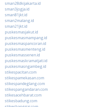
sman28dkijakarta.id
sman3jogja.id
sman81jkt.id
sman2malang.id
sman21jkt.id
puskesmasjakut.id
puskesmasmampang.id
puskesmaspancoran.id
puskesmasmenteng.id
puskesmassenen.id
puskesmaskramatjati.id
puskesmasngambeg.id
stikespacitan.com
stikespamekasan.com
stikespandeglang.com
stikespangandaran.com
stikesacehbarat.com
stikesbadung.com
stikesbanggai.com