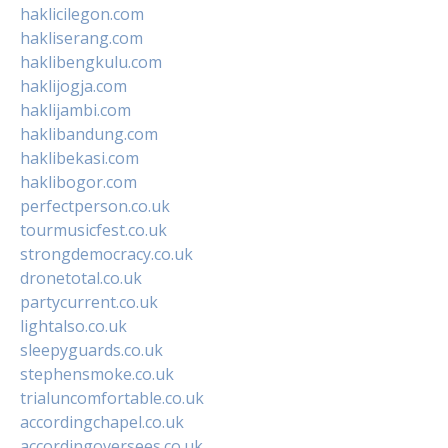
haklicilegon.com
hakliserang.com
haklibengkulu.com
haklijogja.com
haklijambi.com
haklibandung.com
haklibekasi.com
haklibogor.com
perfectperson.co.uk
tourmusicfest.co.uk
strongdemocracy.co.uk
dronetotal.co.uk
partycurrent.co.uk
lightalso.co.uk
sleepyguards.co.uk
stephensmoke.co.uk
trialuncomfortable.co.uk
accordingchapel.co.uk
accordingoversees.co.uk