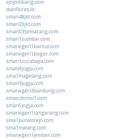
spijombang.com
dianflores.id
sman48jkt.com
sman26jkt.com
sman03semarang.com
sman1sumbar.com
smanegeri1bantul.com
smanegeri1bogor.com
sman1surabaya.com
sman6jogja.com
sma1magelang.com
sman9jogja.com
smanegeri3bandung.com
smasutomo1.com
sman5jogja.com
smanegeri1tangerang.com
sma1purworejo.com
sma1malang.com
smanegeri1jember.com