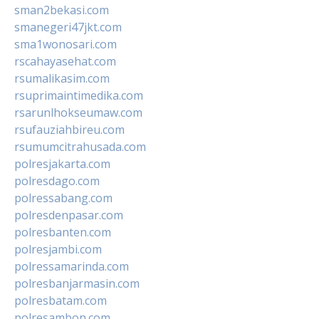
sman2bekasi.com
smanegeri47jkt.com
sma1wonosari.com
rscahayasehat.com
rsumalikasim.com
rsuprimaintimedika.com
rsarunlhokseumaw.com
rsufauziahbireu.com
rsumumcitrahusada.com
polresjakarta.com
polresdago.com
polressabang.com
polresdenpasar.com
polresbanten.com
polresjambi.com
polressamarinda.com
polresbanjarmasin.com
polresbatam.com
polresambon.com