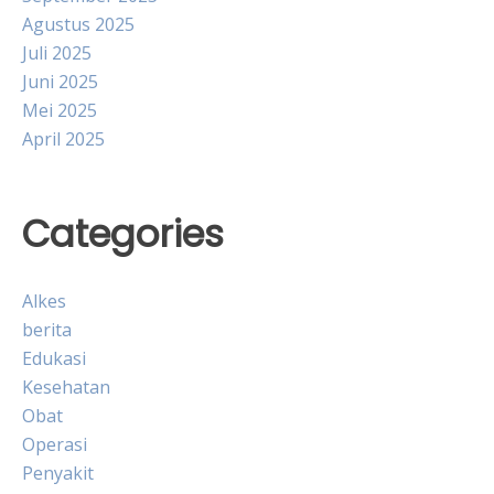
Agustus 2025
Juli 2025
Juni 2025
Mei 2025
April 2025
Categories
Alkes
berita
Edukasi
Kesehatan
Obat
Operasi
Penyakit