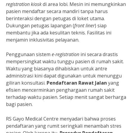
registration kiosk
di area lobi. Mesin ini memungkinkan
pasien mendaftar secara mandiri tanpa harus
berinteraksi dengan petugas di loket utama.
Dukungan petugas lapangan (
front liner
) siap
membantu jika ada kesulitan teknis. Fasilitas ini
menjamin inklusivitas pelayanan.
Penggunaan sistem
e-registration
ini secara drastis
mempersingkat waktu tunggu pasien di rumah sakit.
Waktu yang biasanya dihabiskan untuk antre
administrasi kini dapat digunakan untuk menunggu
giliran konsultasi.
Pendaftaran Rawat Jalan
yang
efisien mencerminkan penghargaan rumah sakit
terhadap waktu pasien. Setiap menit sangat berharga
bagi pasien.
RS Gayo Medical Centre menyadari bahwa proses
pendaftaran yang rumit seringkali menambah stres