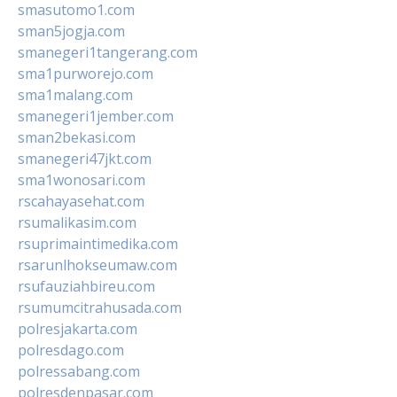
smasutomo1.com
sman5jogja.com
smanegeri1tangerang.com
sma1purworejo.com
sma1malang.com
smanegeri1jember.com
sman2bekasi.com
smanegeri47jkt.com
sma1wonosari.com
rscahayasehat.com
rsumalikasim.com
rsuprimaintimedika.com
rsarunlhokseumaw.com
rsufauziahbireu.com
rsumumcitrahusada.com
polresjakarta.com
polresdago.com
polressabang.com
polresdenpasar.com