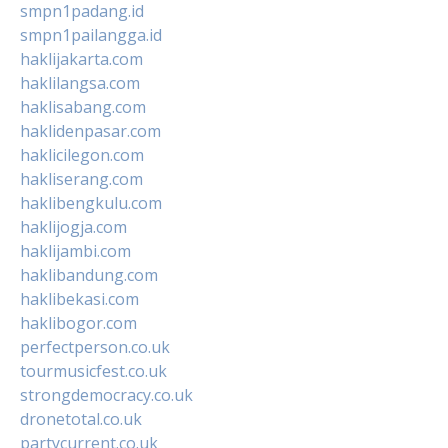
smpn1padang.id
smpn1pailangga.id
haklijakarta.com
haklilangsa.com
haklisabang.com
haklidenpasar.com
haklicilegon.com
hakliserang.com
haklibengkulu.com
haklijogja.com
haklijambi.com
haklibandung.com
haklibekasi.com
haklibogor.com
perfectperson.co.uk
tourmusicfest.co.uk
strongdemocracy.co.uk
dronetotal.co.uk
partycurrent.co.uk