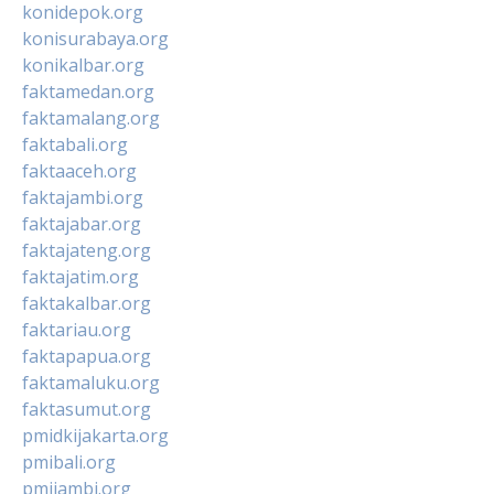
konidepok.org
konisurabaya.org
konikalbar.org
faktamedan.org
faktamalang.org
faktabali.org
faktaaceh.org
faktajambi.org
faktajabar.org
faktajateng.org
faktajatim.org
faktakalbar.org
faktariau.org
faktapapua.org
faktamaluku.org
faktasumut.org
pmidkijakarta.org
pmibali.org
pmijambi.org