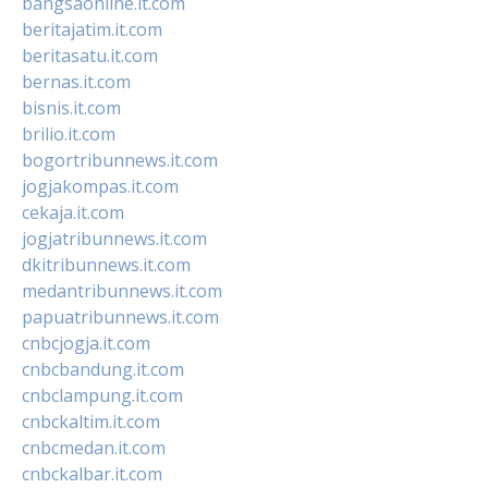
bangsaonline.it.com
beritajatim.it.com
beritasatu.it.com
bernas.it.com
bisnis.it.com
brilio.it.com
bogortribunnews.it.com
jogjakompas.it.com
cekaja.it.com
jogjatribunnews.it.com
dkitribunnews.it.com
medantribunnews.it.com
papuatribunnews.it.com
cnbcjogja.it.com
cnbcbandung.it.com
cnbclampung.it.com
cnbckaltim.it.com
cnbcmedan.it.com
cnbckalbar.it.com