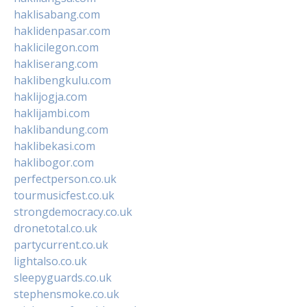
haklisabang.com
haklidenpasar.com
haklicilegon.com
hakliserang.com
haklibengkulu.com
haklijogja.com
haklijambi.com
haklibandung.com
haklibekasi.com
haklibogor.com
perfectperson.co.uk
tourmusicfest.co.uk
strongdemocracy.co.uk
dronetotal.co.uk
partycurrent.co.uk
lightalso.co.uk
sleepyguards.co.uk
stephensmoke.co.uk