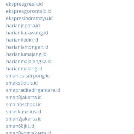
ekspresgresik.id
ekspresgorontalo.id
ekspresindramayu.id
harianjepara.id
hariankarawang.id
hariankediri.id
harianlamongan.id
harianlumajang.id
harianmajalengka.id
harianmalang.id
smanics-serpong.id
smakstlouis.id
smapraditadirgantara.id
sman8jakarta.id
smalabschool.id
smaskanisius.id
sman2jakarta.id
sman68jkt.id
sman8yogyakarta.id