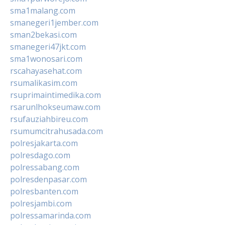
sma1malang.com
smanegeri1jember.com
sman2bekasi.com
smanegeri47jkt.com
sma1wonosari.com
rscahayasehat.com
rsumalikasim.com
rsuprimaintimedika.com
rsarunlhokseumaw.com
rsufauziahbireu.com
rsumumcitrahusada.com
polresjakarta.com
polresdago.com
polressabang.com
polresdenpasar.com
polresbanten.com
polresjambi.com
polressamarinda.com