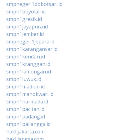
smpnegeri1bobotsari.id
smpn1boyolali.id
smpn1gresik.id
smpn1jayapura.id
smpn1jember.id
smpnegeri1jepara.id
smpn1karanganyar.id
smpn1kendari.id
smpn1kranggan.id
smpn1lamongan.id
smpn1luwuk.id
smpn1madiun.id
smpn1manokwari.id
smpn1narmada.id
smpn1pacitan.id
smpn1padang.id
smpn1pailangga.id
haklijakarta.com
haklilangsa.com