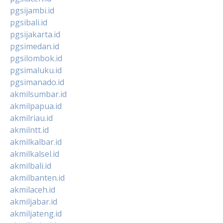
pgsijambi.id
pgsibali.id
pgsijakarta.id
pgsimedan.id
pgsilombok.id
pgsimaluku.id
pgsimanado.id
akmilsumbar.id
akmilpapua.id
akmilriau.id
akmilntt.id
akmilkalbar.id
akmilkalsel.id
akmilbali.id
akmilbanten.id
akmilaceh.id
akmiljabar.id
akmiljateng.id