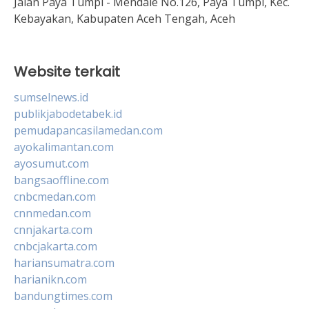
Jalan Paya Tumpi - Mendale No.126, Paya Tumpi, Kec.
Kebayakan, Kabupaten Aceh Tengah, Aceh
Website terkait
sumselnews.id
publikjabodetabek.id
pemudapancasilamedan.com
ayokalimantan.com
ayosumut.com
bangsaoffline.com
cnbcmedan.com
cnnmedan.com
cnnjakarta.com
cnbcjakarta.com
hariansumatra.com
harianikn.com
bandungtimes.com