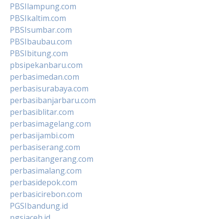
PBSIlampung.com
PBSIkaltim.com
PBSIsumbar.com
PBSIbaubau.com
PBSIbitung.com
pbsipekanbaru.com
perbasimedan.com
perbasisurabaya.com
perbasibanjarbaru.com
perbasiblitar.com
perbasimagelang.com
perbasijambi.com
perbasiserang.com
perbasitangerang.com
perbasimalang.com
perbasidepok.com
perbasicirebon.com
PGSIbandung.id
pgsiaceh.id