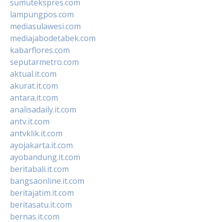
sumutekspres.com
lampungpos.com
mediasulawesi.com
mediajabodetabek.com
kabarflores.com
seputarmetro.com
aktual.it.com
akurat.it.com
antara.it.com
analisadaily.it.com
antv.it.com
antvklik.it.com
ayojakarta.it.com
ayobandung.it.com
beritabali.it.com
bangsaonline.it.com
beritajatim.it.com
beritasatu.it.com
bernas.it.com