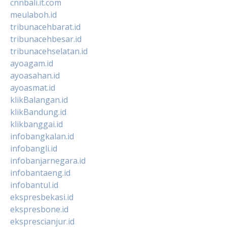
cnnbali.it.com
meulaboh.id
tribunacehbarat.id
tribunacehbesar.id
tribunacehselatan.id
ayoagam.id
ayoasahan.id
ayoasmat.id
klikBalangan.id
klikBandung.id
klikbanggai.id
infobangkalan.id
infobangli.id
infobanjarnegara.id
infobantaeng.id
infobantul.id
ekspresbekasi.id
ekspresbone.id
eksprescianjur.id