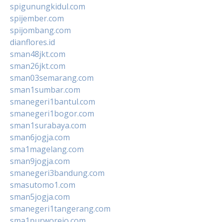
spigunungkidul.com
spijember.com
spijombang.com
dianflores.id
sman48jkt.com
sman26jkt.com
sman03semarang.com
sman1sumbar.com
smanegeri1bantul.com
smanegeri1bogor.com
sman1surabaya.com
sman6jogja.com
sma1magelang.com
sman9jogja.com
smanegeri3bandung.com
smasutomo1.com
sman5jogja.com
smanegeri1tangerang.com
sma1purworejo.com