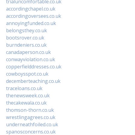
trialuncomfortable.co.uk
accordingchapel.co.uk
accordingoversees.co.uk
annoyingfunded.co.uk
belongsthey.co.uk
bootsrover.co.uk
burndeniers.co.uk
canadaperson.co.uk
conwayviolation.co.uk
copperfielddresses.co.uk
cowboysspot.co.uk
decemberteaching.co.uk
traceloans.co.uk
thenewsweek.co.uk
thecakewala.co.uk
thomson-thorn.co.uk
wrestlingagrees.co.uk
underneathfoiled.co.uk
spanosconcerns.co.uk