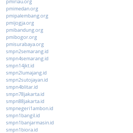
pmiriau.org
pmimedan.org
pmipalembang.org
pmijogja.org
pmibandung.org
pmibogor.org
pmisurabaya.org
smpn2semarang.id
smpn4semarang.id
smpn14jkt.id
smpn2lumajang.id
smpn2sutojayan.id
smpn4blitar.id
smpn78jakarta.id
smpn88jakarta.id
smpnegeri1ambon.id
smpn1bangil.id
smpn1banjarmasin.id
smpn1biora.id