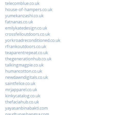
telecomblue.co.uk
house-of-hampers.co.uk
yumekanzashi.co.uk
fatnanas.co.uk
emilykatedesign.co.uk
crossfelloutdoors.co.uk
yorkroadreconditioned.co.uk
rfrankoutdoors.co.uk
teaparentrepeat.co.uk
thegenerationhub.co.uk
talkingmagpie.co.uk
humancotton.co.uk
newdawndigitals.co.uk
saintfelice.co.uk
mrjapparel.co.uk
kinkycatalog.co.uk
thefaciahub.co.uk
yayasanbinabakti.com
paudtunasbangsa.com