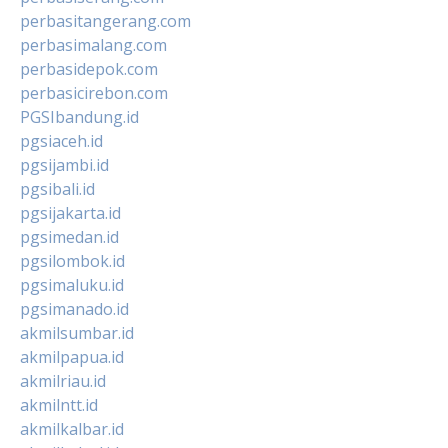
perbasitangerang.com
perbasimalang.com
perbasidepok.com
perbasicirebon.com
PGSIbandung.id
pgsiaceh.id
pgsijambi.id
pgsibali.id
pgsijakarta.id
pgsimedan.id
pgsilombok.id
pgsimaluku.id
pgsimanado.id
akmilsumbar.id
akmilpapua.id
akmilriau.id
akmilntt.id
akmilkalbar.id