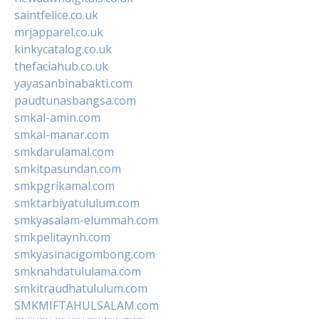
saintfelice.co.uk
mrjapparel.co.uk
kinkycatalog.co.uk
thefaciahub.co.uk
yayasanbinabakti.com
paudtunasbangsa.com
smkal-amin.com
smkal-manar.com
smkdarulamal.com
smkitpasundan.com
smkpgrikamal.com
smktarbiyatululum.com
smkyasalam-elummah.com
smkpelitaynh.com
smkyasinacigombong.com
smknahdatululama.com
smkitraudhatululum.com
SMKMIFTAHULSALAM.com