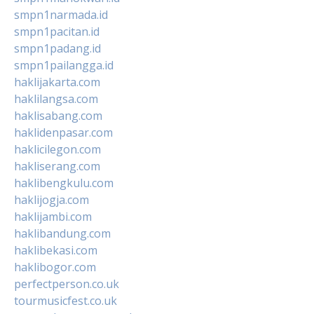
smpn1narmada.id
smpn1pacitan.id
smpn1padang.id
smpn1pailangga.id
haklijakarta.com
haklilangsa.com
haklisabang.com
haklidenpasar.com
haklicilegon.com
hakliserang.com
haklibengkulu.com
haklijogja.com
haklijambi.com
haklibandung.com
haklibekasi.com
haklibogor.com
perfectperson.co.uk
tourmusicfest.co.uk