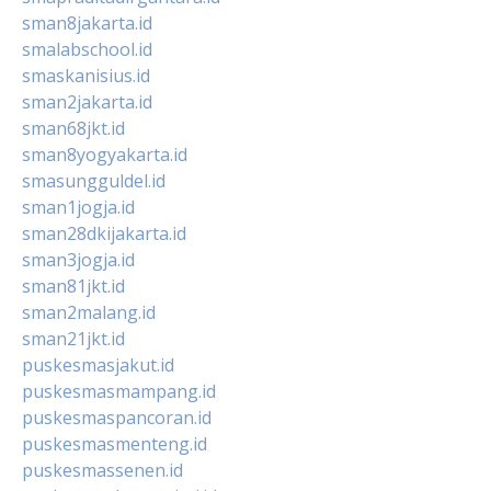
sman8jakarta.id
smalabschool.id
smaskanisius.id
sman2jakarta.id
sman68jkt.id
sman8yogyakarta.id
smasungguldel.id
sman1jogja.id
sman28dkijakarta.id
sman3jogja.id
sman81jkt.id
sman2malang.id
sman21jkt.id
puskesmasjakut.id
puskesmasmampang.id
puskesmaspancoran.id
puskesmasmenteng.id
puskesmassenen.id