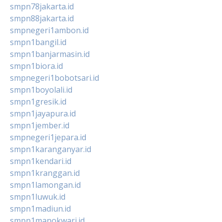
smpn78jakarta.id
smpn88jakarta.id
smpnegeri1ambon.id
smpn1bangil.id
smpn1banjarmasin.id
smpn1biora.id
smpnegeri1bobotsari.id
smpn1boyolali.id
smpn1gresik.id
smpn1jayapura.id
smpn1jember.id
smpnegeri1jepara.id
smpn1karanganyar.id
smpn1kendari.id
smpn1kranggan.id
smpn1lamongan.id
smpn1luwuk.id
smpn1madiun.id
smpn1manokwari.id