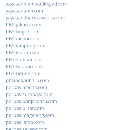
yayasanmambaulirsyad.com
yayasanabm.com
yayasandharmawanita.com
PBSIjakarta.com
PBSIbogor.com
PBSImedan.com
PBSIlampung.com
PBSIkaltim.com
PBSIsumbar.com
PBSIbaubau.com
PBSIbitung.com
pbsipekanbaru.com
perbasimedan.com
perbasisurabaya.com
perbasibanjarbaru.com
perbasiblitar.com
perbasimagelang.com
perbasijambi.com
perbasiserang.com