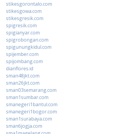
stikesgorontalo.com
stikesgowa.com
stikesgresik.com
spigresik.com
spigianyar.com
spigrobongan.com
spigunungkidul.com
spijember.com
spijombang.com
dianflores.id
sman48jkt.com
sman26jkt.com
sman03semarang.com
sman1sumbar.com
smanegeri1bantul.com
smanegeri1bogor.com
sman1surabaya.com
sman6jogja.com
sma1magelang.com