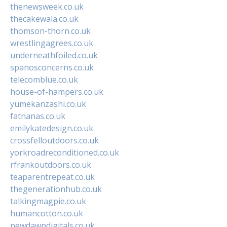
thenewsweek.co.uk
thecakewala.co.uk
thomson-thorn.co.uk
wrestlingagrees.co.uk
underneathfoiled.co.uk
spanosconcerns.co.uk
telecomblue.co.uk
house-of-hampers.co.uk
yumekanzashi.co.uk
fatnanas.co.uk
emilykatedesign.co.uk
crossfelloutdoors.co.uk
yorkroadreconditioned.co.uk
rfrankoutdoors.co.uk
teaparentrepeat.co.uk
thegenerationhub.co.uk
talkingmagpie.co.uk
humancotton.co.uk
newdawndigitals.co.uk