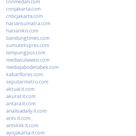
cnnmedan.com
cnnjakarta.com
cnbcjakarta.com
hariansumatra.com
harianikn.com
bandungtimes.com
sumutekspres.com
lampungpos.com
mediasulawesi.com
mediajabodetabek.com
kabarflores.com
seputarmetro.com
aktual.it.com
akurat.it.com
antara.it.com
analisadaily.it.com
antv.it.com
antvklik.it.com
ayojakarta.it.com