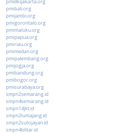
pmidkijakarta.org
pmibali.org
pmijambi.org
pmigorontalo.org
pmimaluku.org
pmipapua.org
pmiriau.org
pmimedan.org
pmipalembang.org
pmijogja.org
pmibandung.org
pmibogor.org
pmisurabaya.org
smpn2semarang.id
smpn4semarang.id
smpn14jkt.id
smpn2lumajang.id
smpn2sutojayan.id
smpn4blitar.id