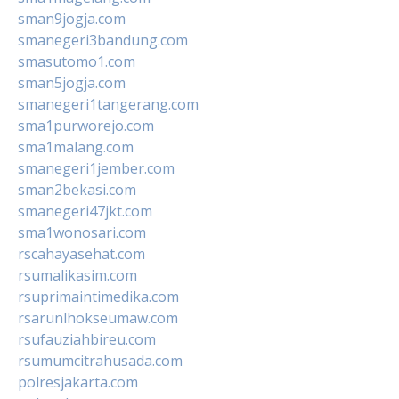
sman9jogja.com
smanegeri3bandung.com
smasutomo1.com
sman5jogja.com
smanegeri1tangerang.com
sma1purworejo.com
sma1malang.com
smanegeri1jember.com
sman2bekasi.com
smanegeri47jkt.com
sma1wonosari.com
rscahayasehat.com
rsumalikasim.com
rsuprimaintimedika.com
rsarunlhokseumaw.com
rsufauziahbireu.com
rsumumcitrahusada.com
polresjakarta.com