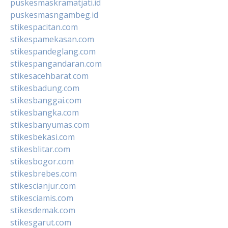
puskesmaskramatjati.id
puskesmasngambeg.id
stikespacitan.com
stikespamekasan.com
stikespandeglang.com
stikespangandaran.com
stikesacehbarat.com
stikesbadung.com
stikesbanggai.com
stikesbangka.com
stikesbanyumas.com
stikesbekasi.com
stikesblitar.com
stikesbogor.com
stikesbrebes.com
stikescianjur.com
stikesciamis.com
stikesdemak.com
stikesgarut.com