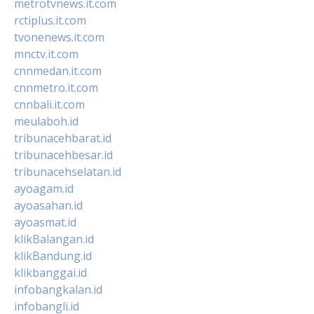
metrotvnews.it.com
rctiplus.it.com
tvonenews.it.com
mnctv.it.com
cnnmedan.it.com
cnnmetro.it.com
cnnbali.it.com
meulaboh.id
tribunacehbarat.id
tribunacehbesar.id
tribunacehselatan.id
ayoagam.id
ayoasahan.id
ayoasmat.id
klikBalangan.id
klikBandung.id
klikbanggai.id
infobangkalan.id
infobangli.id