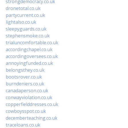
strongdemocracy.co.uk
dronetotal.co.uk
partycurrent.co.uk
lightalso.co.uk
sleepyguards.co.uk
stephensmoke.co.uk
trialuncomfortable.co.uk
accordingchapel.co.uk
accordingoversees.co.uk
annoyingfunded.co.uk
belongsthey.co.uk
bootsrover.co.uk
burndeniers.co.uk
canadaperson.co.uk
conwayviolation.co.uk
copperfielddresses.co.uk
cowboysspot.co.uk
decemberteaching.co.uk
traceloans.co.uk