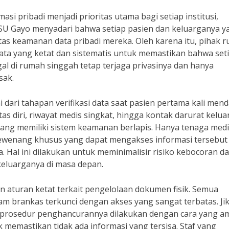
asi pribadi menjadi prioritas utama bagi setiap institusi,
RSU Gayo menyadari bahwa setiap pasien dan keluarganya y
tas keamanan data pribadi mereka. Oleh karena itu, pihak 
ta yang ketat dan sistematis untuk memastikan bahwa set
l di rumah singgah tetap terjaga privasinya dan hanya
sak.
 dari tahapan verifikasi data saat pasien pertama kali mend
as diri, riwayat medis singkat, hingga kontak darurat kelu
i yang memiliki sistem keamanan berlapis. Hanya tenaga med
wewenang khusus yang dapat mengakses informasi tersebut
 Hal ini dilakukan untuk meminimalisir risiko kebocoran da
eluarganya di masa depan.
an aturan ketat terkait pengelolaan dokumen fisik. Semua
lam brankas terkunci dengan akses yang sangat terbatas. Ji
, prosedur penghancurannya dilakukan dengan cara yang a
 memastikan tidak ada informasi yang tersisa. Staf yang