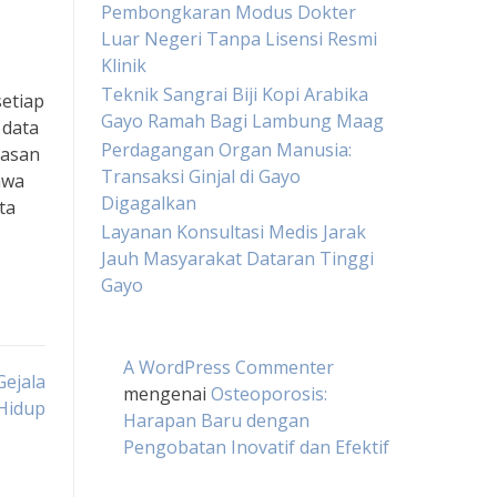
Pembongkaran Modus Dokter
Luar Negeri Tanpa Lisensi Resmi
Klinik
Teknik Sangrai Biji Kopi Arabika
setiap
Gayo Ramah Bagi Lambung Maag
 data
Perdagangan Organ Manusia:
basan
Transaksi Ginjal di Gayo
hwa
Digagalkan
ta
Layanan Konsultasi Medis Jarak
Jauh Masyarakat Dataran Tinggi
Gayo
A WordPress Commenter
ejala
mengenai
Osteoporosis:
Hidup
Harapan Baru dengan
Pengobatan Inovatif dan Efektif