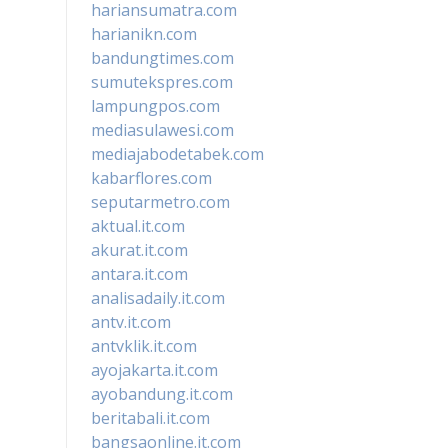
hariansumatra.com
harianikn.com
bandungtimes.com
sumutekspres.com
lampungpos.com
mediasulawesi.com
mediajabodetabek.com
kabarflores.com
seputarmetro.com
aktual.it.com
akurat.it.com
antara.it.com
analisadaily.it.com
antv.it.com
antvklik.it.com
ayojakarta.it.com
ayobandung.it.com
beritabali.it.com
bangsaonline.it.com