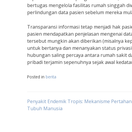
bertugas mengelola fasilitas rumah singgah d
perlindungan data pasien sebelum mereka mulai
Transparansi informasi tetap menjadi hak pasi
pasien mendapatkan penjelasan mengenai data 
tersebut mungkin akan diberikan (misalnya kep
untuk bertanya dan menanyakan status privas
hubungan saling percaya antara rumah sakit d
pribadi terjamin sepenuhnya sejak awal kedata
Posted in
berita
Navigasi
Penyakit Endemik Tropis: Mekanisme Pertaha
Tubuh Manusia
pos