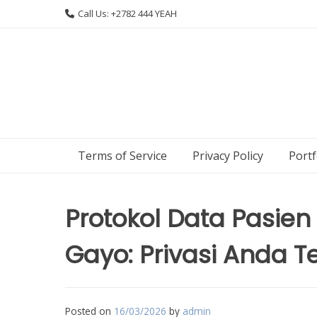
Skip
Call Us: +2782 444 YEAH
to
content
Terms of Service
Privacy Policy
Portf
Protokol Data Pasie
Gayo: Privasi Anda T
Posted on
16/03/2026
by
admin