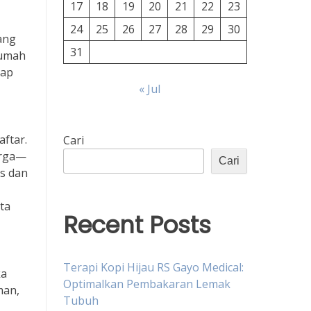
17
18
19
20
21
22
23
24
25
26
27
28
29
30
ang
31
rumah
iap
« Jul
aftar.
Cari
arga—
Cari
is dan
ta
Recent Posts
Terapi Kopi Hijau RS Gayo Medical:
ka
Optimalkan Pembakaran Lemak
man,
Tubuh