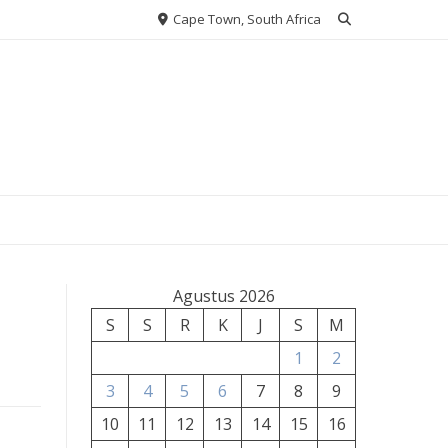
Cape Town, South Africa
Agustus 2026
S
S
R
K
J
S
M
1
2
3
4
5
6
7
8
9
10
11
12
13
14
15
16