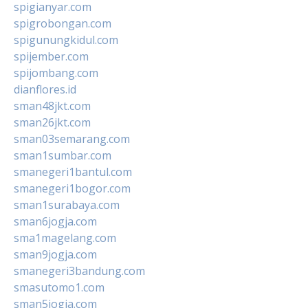
spigianyar.com
spigrobongan.com
spigunungkidul.com
spijember.com
spijombang.com
dianflores.id
sman48jkt.com
sman26jkt.com
sman03semarang.com
sman1sumbar.com
smanegeri1bantul.com
smanegeri1bogor.com
sman1surabaya.com
sman6jogja.com
sma1magelang.com
sman9jogja.com
smanegeri3bandung.com
smasutomo1.com
sman5jogja.com