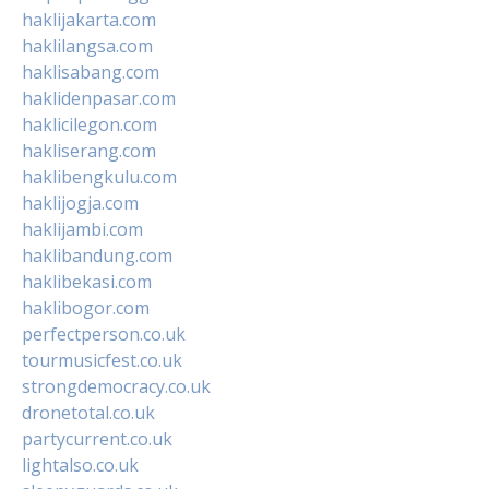
haklijakarta.com
haklilangsa.com
haklisabang.com
haklidenpasar.com
haklicilegon.com
hakliserang.com
haklibengkulu.com
haklijogja.com
haklijambi.com
haklibandung.com
haklibekasi.com
haklibogor.com
perfectperson.co.uk
tourmusicfest.co.uk
strongdemocracy.co.uk
dronetotal.co.uk
partycurrent.co.uk
lightalso.co.uk