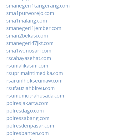
smanegeri1tangerang.com
sma1purworejo.com
sma1malang.com
smanegeri1jember.com
sman2bekasi.com
smanegeri47jkt.com
sma1wonosari.com
rscahayasehat.com
rsumalikasim.com
rsuprimaintimedika.com
rsarunlhokseumaw.com
rsufauziahbireu.com
rsumumcitrahusada.com
polresjakarta.com
polresdago.com
polressabang.com
polresdenpasar.com
polresbanten.com