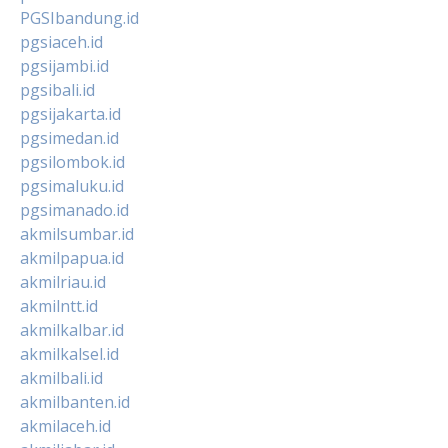
PGSIbandung.id
pgsiaceh.id
pgsijambi.id
pgsibali.id
pgsijakarta.id
pgsimedan.id
pgsilombok.id
pgsimaluku.id
pgsimanado.id
akmilsumbar.id
akmilpapua.id
akmilriau.id
akmilntt.id
akmilkalbar.id
akmilkalsel.id
akmilbali.id
akmilbanten.id
akmilaceh.id