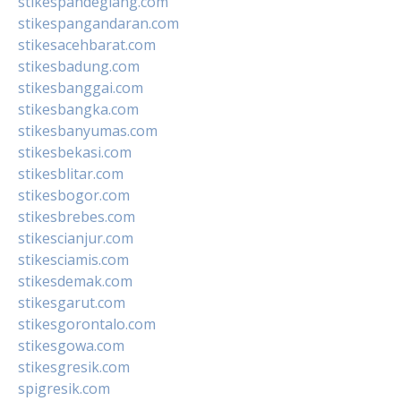
stikespandeglang.com
stikespangandaran.com
stikesacehbarat.com
stikesbadung.com
stikesbanggai.com
stikesbangka.com
stikesbanyumas.com
stikesbekasi.com
stikesblitar.com
stikesbogor.com
stikesbrebes.com
stikescianjur.com
stikesciamis.com
stikesdemak.com
stikesgarut.com
stikesgorontalo.com
stikesgowa.com
stikesgresik.com
spigresik.com