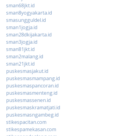
sman68jkt.id
sman8yogyakarta.id
smasungguldel.id
sman1jogja.id
sman28dkijakarta.id
sman3jogja.id
sman81jkt.id
sman2malang.id
sman21jkt.id
puskesmasjakut.id
puskesmasmampang.id
puskesmaspancoran.id
puskesmasmenteng.id
puskesmassenen.id
puskesmaskramatjati.id
puskesmasngambeg.id
stikespacitan.com
stikespamekasan.com