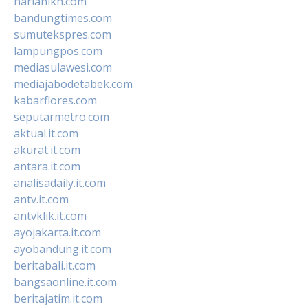
harianikn.com
bandungtimes.com
sumutekspres.com
lampungpos.com
mediasulawesi.com
mediajabodetabek.com
kabarflores.com
seputarmetro.com
aktual.it.com
akurat.it.com
antara.it.com
analisadaily.it.com
antv.it.com
antvklik.it.com
ayojakarta.it.com
ayobandung.it.com
beritabali.it.com
bangsaonline.it.com
beritajatim.it.com