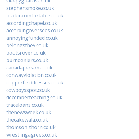
sleepyguards.co.uk
stephensmoke.co.uk
trialuncomfortable.co.uk
accordingchapel.co.uk
accordingoversees.co.uk
annoyingfunded.co.uk
belongsthey.co.uk
bootsrover.co.uk
burndeniers.co.uk
canadaperson.co.uk
conwayviolation.co.uk
copperfielddresses.co.uk
cowboysspot.co.uk
decemberteaching.co.uk
traceloans.co.uk
thenewsweek.co.uk
thecakewala.co.uk
thomson-thorn.co.uk
wrestlingagrees.co.uk