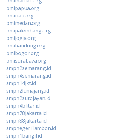
pmimaluku.org
pmipapua.org
pmiriau.org
pmimedan.org
pmipalembang.org
pmijogja.org
pmibandung.org
pmibogor.org
pmisurabaya.org
smpn2semarang.id
smpn4semarang.id
smpn14jkt.id
smpn2lumajang.id
smpn2sutojayan.id
smpn4blitar.id
smpn78jakarta.id
smpn88jakarta.id
smpnegeri1ambon.id
smpn1bangil.id