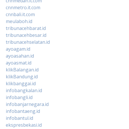
cnnmedan.it.com
cnnmetro.it.com
cnnbali.it.com
meulaboh.id
tribunacehbarat.id
tribunacehbesar.id
tribunacehselatan.id
ayoagam.id
ayoasahan.id
ayoasmat.id
klikBalangan.id
klikBandung.id
klikbanggai.id
infobangkalan.id
infobangli.id
infobanjarnegara.id
infobantaeng.id
infobantul.id
ekspresbekasi.id