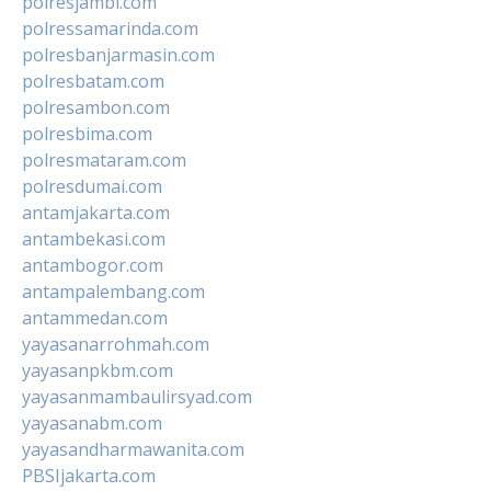
polresjambi.com
polressamarinda.com
polresbanjarmasin.com
polresbatam.com
polresambon.com
polresbima.com
polresmataram.com
polresdumai.com
antamjakarta.com
antambekasi.com
antambogor.com
antampalembang.com
antammedan.com
yayasanarrohmah.com
yayasanpkbm.com
yayasanmambaulirsyad.com
yayasanabm.com
yayasandharmawanita.com
PBSIjakarta.com