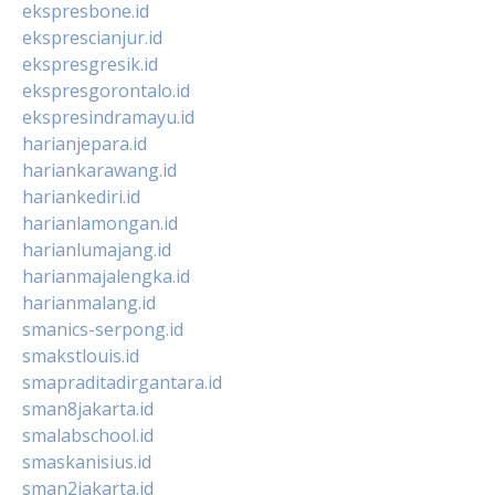
ekspresbone.id
eksprescianjur.id
ekspresgresik.id
ekspresgorontalo.id
ekspresindramayu.id
harianjepara.id
hariankarawang.id
hariankediri.id
harianlamongan.id
harianlumajang.id
harianmajalengka.id
harianmalang.id
smanics-serpong.id
smakstlouis.id
smapraditadirgantara.id
sman8jakarta.id
smalabschool.id
smaskanisius.id
sman2jakarta.id