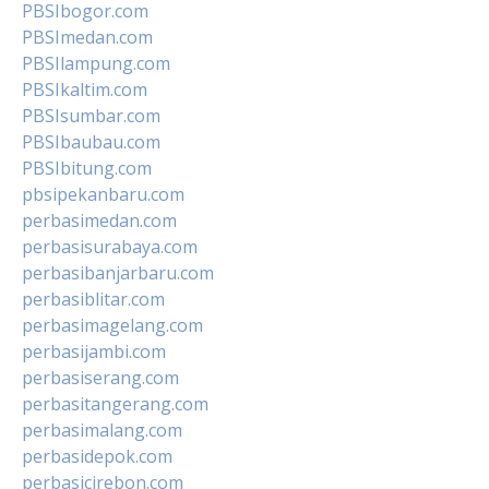
PBSIbogor.com
PBSImedan.com
PBSIlampung.com
PBSIkaltim.com
PBSIsumbar.com
PBSIbaubau.com
PBSIbitung.com
pbsipekanbaru.com
perbasimedan.com
perbasisurabaya.com
perbasibanjarbaru.com
perbasiblitar.com
perbasimagelang.com
perbasijambi.com
perbasiserang.com
perbasitangerang.com
perbasimalang.com
perbasidepok.com
perbasicirebon.com