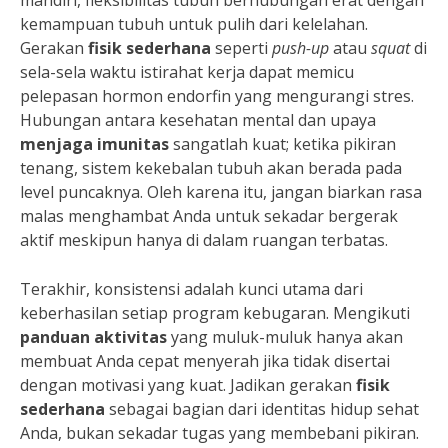
mandiri, fleksibilitas tubuh berhubungan erat dengan
kemampuan tubuh untuk pulih dari kelelahan.
Gerakan
fisik sederhana
seperti
push-up
atau
squat
di
sela-sela waktu istirahat kerja dapat memicu
pelepasan hormon endorfin yang mengurangi stres.
Hubungan antara kesehatan mental dan upaya
menjaga imunitas
sangatlah kuat; ketika pikiran
tenang, sistem kekebalan tubuh akan berada pada
level puncaknya. Oleh karena itu, jangan biarkan rasa
malas menghambat Anda untuk sekadar bergerak
aktif meskipun hanya di dalam ruangan terbatas.
Terakhir, konsistensi adalah kunci utama dari
keberhasilan setiap program kebugaran. Mengikuti
panduan aktivitas
yang muluk-muluk hanya akan
membuat Anda cepat menyerah jika tidak disertai
dengan motivasi yang kuat. Jadikan gerakan
fisik
sederhana
sebagai bagian dari identitas hidup sehat
Anda, bukan sekadar tugas yang membebani pikiran.