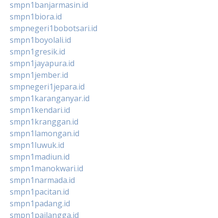
smpn1banjarmasin.id
smpn1biora.id
smpnegeri1bobotsari.id
smpn1boyolali.id
smpn1gresik.id
smpn1jayapura.id
smpn1jember.id
smpnegeri1jepara.id
smpn1karanganyar.id
smpn1kendari.id
smpn1kranggan.id
smpn1lamongan.id
smpn1luwuk.id
smpn1madiun.id
smpn1manokwari.id
smpn1narmada.id
smpn1pacitan.id
smpn1padang.id
smpn1pailangga.id