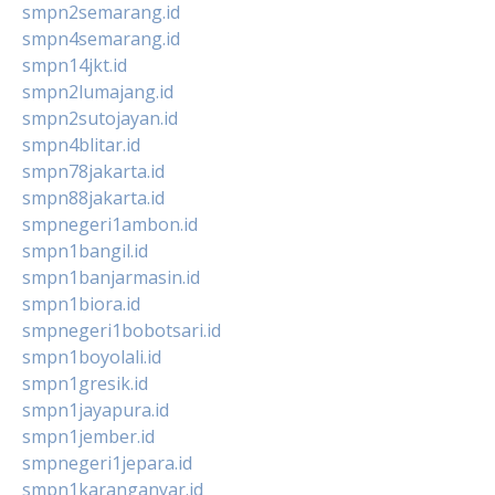
smpn2semarang.id
smpn4semarang.id
smpn14jkt.id
smpn2lumajang.id
smpn2sutojayan.id
smpn4blitar.id
smpn78jakarta.id
smpn88jakarta.id
smpnegeri1ambon.id
smpn1bangil.id
smpn1banjarmasin.id
smpn1biora.id
smpnegeri1bobotsari.id
smpn1boyolali.id
smpn1gresik.id
smpn1jayapura.id
smpn1jember.id
smpnegeri1jepara.id
smpn1karanganyar.id