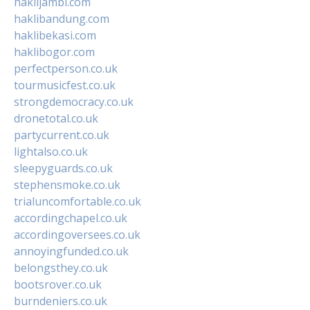
haklijambi.com
haklibandung.com
haklibekasi.com
haklibogor.com
perfectperson.co.uk
tourmusicfest.co.uk
strongdemocracy.co.uk
dronetotal.co.uk
partycurrent.co.uk
lightalso.co.uk
sleepyguards.co.uk
stephensmoke.co.uk
trialuncomfortable.co.uk
accordingchapel.co.uk
accordingoversees.co.uk
annoyingfunded.co.uk
belongsthey.co.uk
bootsrover.co.uk
burndeniers.co.uk