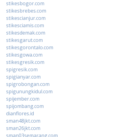
stikesbogor.com
stikesbrebes.com
stikescianjur.com
stikesciamis.com
stikesdemak.com
stikesgarut.com
stikesgorontalo.com
stikesgowa.com
stikesgresik.com
spigresik.com
spigianyar.com
spigrobongan.com
spigunungkidul.com
spijember.com
spijombang.com
dianflores.id
sman48jkt.com
sman26jkt.com
sman03semarang.com