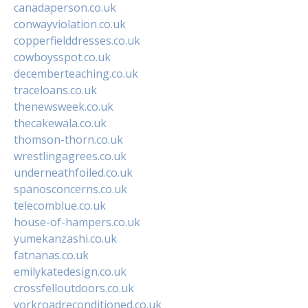
canadaperson.co.uk
conwayviolation.co.uk
copperfielddresses.co.uk
cowboysspot.co.uk
decemberteaching.co.uk
traceloans.co.uk
thenewsweek.co.uk
thecakewala.co.uk
thomson-thorn.co.uk
wrestlingagrees.co.uk
underneathfoiled.co.uk
spanosconcerns.co.uk
telecomblue.co.uk
house-of-hampers.co.uk
yumekanzashi.co.uk
fatnanas.co.uk
emilykatedesign.co.uk
crossfelloutdoors.co.uk
yorkroadreconditioned.co.uk