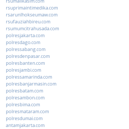
rsumalikasim.com
rsuprimaintimedika.com
rsarunlhokseumaw.com
rsufauziahbireu.com
rsumumcitrahusada.com
polresjakarta.com
polresdago.com
polressabang.com
polresdenpasar.com
polresbanten.com
polresjambi.com
polressamarinda.com
polresbanjarmasin.com
polresbatam.com
polresambon.com
polresbima.com
polresmataram.com
polresdumai.com
antamjakarta.com