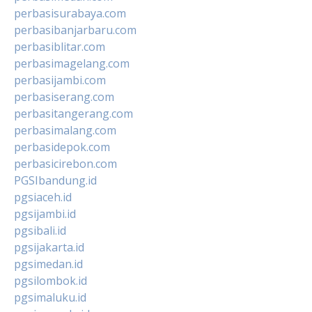
perbasisurabaya.com
perbasibanjarbaru.com
perbasiblitar.com
perbasimagelang.com
perbasijambi.com
perbasiserang.com
perbasitangerang.com
perbasimalang.com
perbasidepok.com
perbasicirebon.com
PGSIbandung.id
pgsiaceh.id
pgsijambi.id
pgsibali.id
pgsijakarta.id
pgsimedan.id
pgsilombok.id
pgsimaluku.id