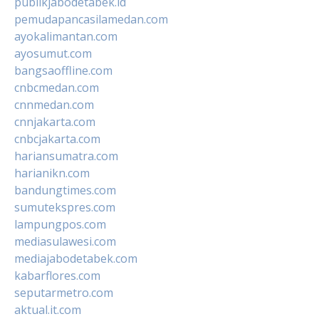
publikjabodetabek.id
pemudapancasilamedan.com
ayokalimantan.com
ayosumut.com
bangsaoffline.com
cnbcmedan.com
cnnmedan.com
cnnjakarta.com
cnbcjakarta.com
hariansumatra.com
harianikn.com
bandungtimes.com
sumutekspres.com
lampungpos.com
mediasulawesi.com
mediajabodetabek.com
kabarflores.com
seputarmetro.com
aktual.it.com