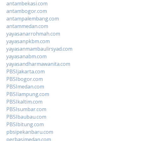
antambekasi.com
antambogor.com
antampalembang.com
antammedan.com
yayasanarrohmah.com
yayasanpkbm.com
yayasanmambaulirsyad.com
yayasanabm.com
yayasandharmawanita.com
PBSIjakarta.com
PBSIbogor.com
PBSImedan.com
PBSIlampung.com
PBSIkaltim.com
PBSIsumbar.com
PBSIbaubau.com
PBSIbitung.com
pbsipekanbaru.com
perbasimedan.com