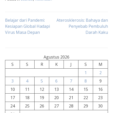
Navigasi
Belajar dari Pandemi:
Aterosklerosis: Bahaya dan
Kesiapan Global Hadapi
Penyebab Pembuluh
Virus Masa Depan
Darah Kaku
pos
Agustus 2026
S
S
R
K
J
S
M
1
2
3
4
5
6
7
8
9
10
11
12
13
14
15
16
17
18
19
20
21
22
23
24
25
26
27
28
29
30