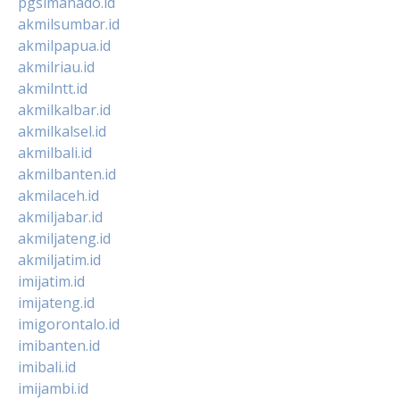
pgsimanado.id
akmilsumbar.id
akmilpapua.id
akmilriau.id
akmilntt.id
akmilkalbar.id
akmilkalsel.id
akmilbali.id
akmilbanten.id
akmilaceh.id
akmiljabar.id
akmiljateng.id
akmiljatim.id
imijatim.id
imijateng.id
imigorontalo.id
imibanten.id
imibali.id
imijambi.id