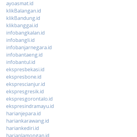
ayoasmat.id
klikBalangan.id
klikBandung.id
klikbanggai.id
infobangkalan.id
infobangli.id
infobanjarnegara.id
infobantaeng.id
infobantul.id
ekspresbekasi.id
ekspresbone.id
eksprescianjur.id
ekspresgresik.id
ekspresgorontalo.id
ekspresindramayu.id
harianjepara.id
hariankarawang.id
hariankediri.id
harianlamongan.id