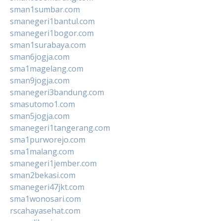
sman1sumbar.com
smanegeri1bantul.com
smanegeri1bogor.com
sman1surabaya.com
sman6jogja.com
sma1magelang.com
sman9jogja.com
smanegeri3bandung.com
smasutomo1.com
sman5jogja.com
smanegeri1tangerang.com
sma1purworejo.com
sma1malang.com
smanegeri1jember.com
sman2bekasi.com
smanegeri47jkt.com
sma1wonosari.com
rscahayasehat.com