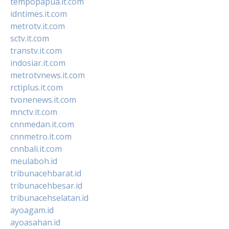
tempopapua.it.com
idntimes.it.com
metrotv.it.com
sctv.it.com
transtv.it.com
indosiar.it.com
metrotvnews.it.com
rctiplus.it.com
tvonenews.it.com
mnctv.it.com
cnnmedan.it.com
cnnmetro.it.com
cnnbali.it.com
meulaboh.id
tribunacehbarat.id
tribunacehbesar.id
tribunacehselatan.id
ayoagam.id
ayoasahan.id