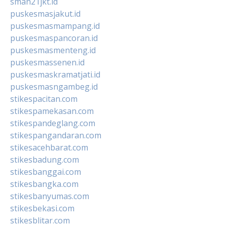
sman21jkt.id
puskesmasjakut.id
puskesmasmampang.id
puskesmaspancoran.id
puskesmasmenteng.id
puskesmassenen.id
puskesmaskramatjati.id
puskesmasngambeg.id
stikespacitan.com
stikespamekasan.com
stikespandeglang.com
stikespangandaran.com
stikesacehbarat.com
stikesbadung.com
stikesbanggai.com
stikesbangka.com
stikesbanyumas.com
stikesbekasi.com
stikesblitar.com