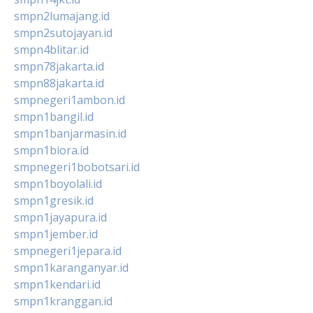
smpn2lumajang.id
smpn2sutojayan.id
smpn4blitar.id
smpn78jakarta.id
smpn88jakarta.id
smpnegeri1ambon.id
smpn1bangil.id
smpn1banjarmasin.id
smpn1biora.id
smpnegeri1bobotsari.id
smpn1boyolali.id
smpn1gresik.id
smpn1jayapura.id
smpn1jember.id
smpnegeri1jepara.id
smpn1karanganyar.id
smpn1kendari.id
smpn1kranggan.id