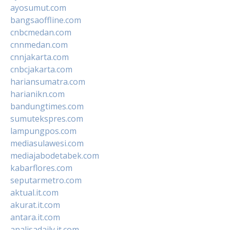
ayosumut.com
bangsaoffline.com
cnbcmedan.com
cnnmedan.com
cnnjakarta.com
cnbcjakarta.com
hariansumatra.com
harianikn.com
bandungtimes.com
sumutekspres.com
lampungpos.com
mediasulawesi.com
mediajabodetabek.com
kabarflores.com
seputarmetro.com
aktual.it.com
akurat.it.com
antara.it.com
analisadaily.it.com