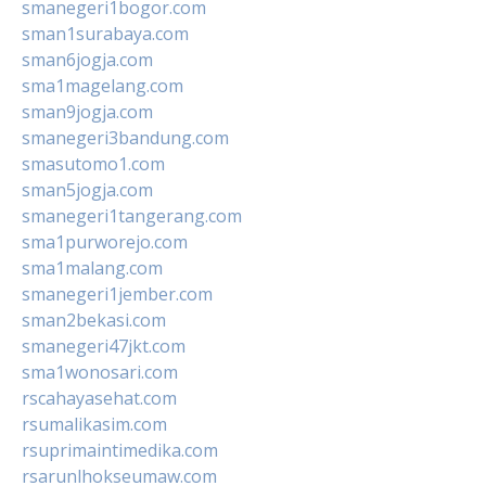
smanegeri1bogor.com
sman1surabaya.com
sman6jogja.com
sma1magelang.com
sman9jogja.com
smanegeri3bandung.com
smasutomo1.com
sman5jogja.com
smanegeri1tangerang.com
sma1purworejo.com
sma1malang.com
smanegeri1jember.com
sman2bekasi.com
smanegeri47jkt.com
sma1wonosari.com
rscahayasehat.com
rsumalikasim.com
rsuprimaintimedika.com
rsarunlhokseumaw.com