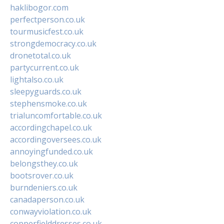
haklibogor.com
perfectperson.co.uk
tourmusicfest.co.uk
strongdemocracy.co.uk
dronetotal.co.uk
partycurrent.co.uk
lightalso.co.uk
sleepyguards.co.uk
stephensmoke.co.uk
trialuncomfortable.co.uk
accordingchapel.co.uk
accordingoversees.co.uk
annoyingfunded.co.uk
belongsthey.co.uk
bootsrover.co.uk
burndeniers.co.uk
canadaperson.co.uk
conwayviolation.co.uk
copperfielddresses.co.uk