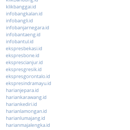
klikbanggai.id
infobangkalan.id
infobangli.id
infobanjarnegara.id
infobantaeng.id
infobantul.id
ekspresbekasi.id
ekspresbone.id
eksprescianjur.id
ekspresgresik.id
ekspresgorontalo.id
ekspresindramayu.id
harianjepara.id
hariankarawang.id
hariankediri.id
harianlamongan.id
harianlumajang.id
harianmajalengka.id