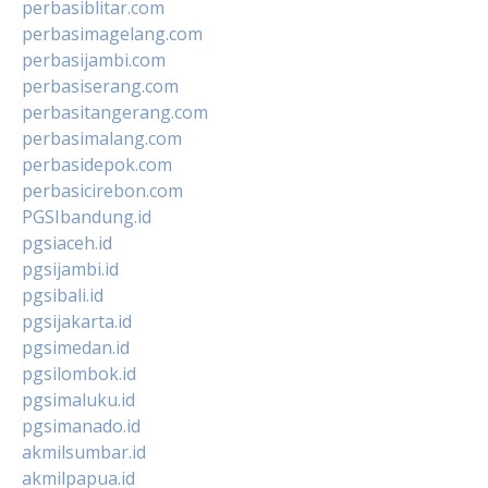
perbasiblitar.com
perbasimagelang.com
perbasijambi.com
perbasiserang.com
perbasitangerang.com
perbasimalang.com
perbasidepok.com
perbasicirebon.com
PGSIbandung.id
pgsiaceh.id
pgsijambi.id
pgsibali.id
pgsijakarta.id
pgsimedan.id
pgsilombok.id
pgsimaluku.id
pgsimanado.id
akmilsumbar.id
akmilpapua.id