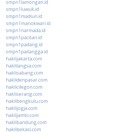
smpn1lamongan.id
smpn1luwuk.id
smpn1madiun.id
smpn1manokwari.id
smpn1narmada.id
smpn1pacitan.id
smpn1padang.id
smpn1pailangga.id
haklijakarta.com
haklilangsa.com
haklisabang.com
haklidenpasar.com
haklicilegon.com
hakliserang.com
haklibengkulu.com
haklijogja.com
haklijambi.com
haklibandung.com
haklibekasi.com