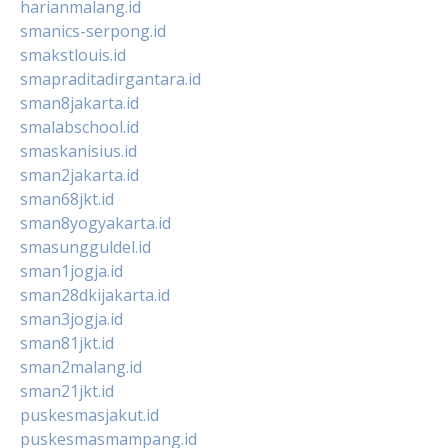
harianmalang.id
smanics-serpong.id
smakstlouis.id
smapraditadirgantara.id
sman8jakarta.id
smalabschool.id
smaskanisius.id
sman2jakarta.id
sman68jkt.id
sman8yogyakarta.id
smasungguldel.id
sman1jogja.id
sman28dkijakarta.id
sman3jogja.id
sman81jkt.id
sman2malang.id
sman21jkt.id
puskesmasjakut.id
puskesmasmampang.id