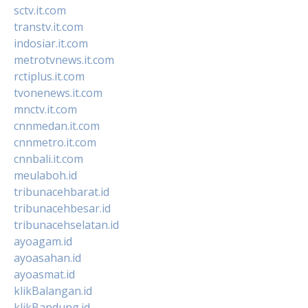
sctv.it.com
transtv.it.com
indosiar.it.com
metrotvnews.it.com
rctiplus.it.com
tvonenews.it.com
mnctv.it.com
cnnmedan.it.com
cnnmetro.it.com
cnnbali.it.com
meulaboh.id
tribunacehbarat.id
tribunacehbesar.id
tribunacehselatan.id
ayoagam.id
ayoasahan.id
ayoasmat.id
klikBalangan.id
klikBandung.id