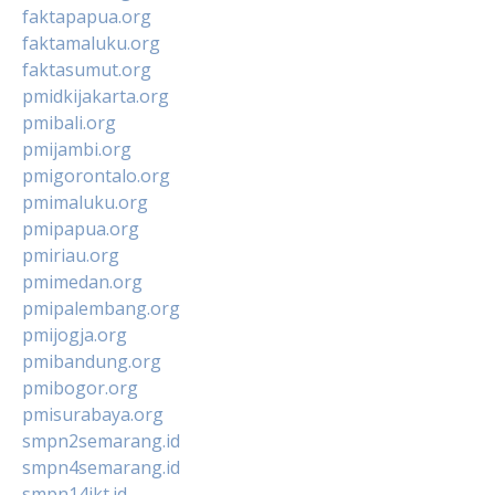
faktapapua.org
faktamaluku.org
faktasumut.org
pmidkijakarta.org
pmibali.org
pmijambi.org
pmigorontalo.org
pmimaluku.org
pmipapua.org
pmiriau.org
pmimedan.org
pmipalembang.org
pmijogja.org
pmibandung.org
pmibogor.org
pmisurabaya.org
smpn2semarang.id
smpn4semarang.id
smpn14jkt.id