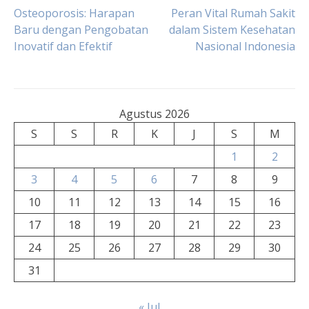
Navigasi
Osteoporosis: Harapan
Peran Vital Rumah Sakit
Baru dengan Pengobatan
dalam Sistem Kesehatan
Inovatif dan Efektif
Nasional Indonesia
pos
Agustus 2026
S
S
R
K
J
S
M
1
2
3
4
5
6
7
8
9
10
11
12
13
14
15
16
17
18
19
20
21
22
23
24
25
26
27
28
29
30
31
« Jul