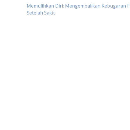
Navigasi
Memulihkan Diri: Mengembalikan Kebugaran Fi
Setelah Sakit
pos