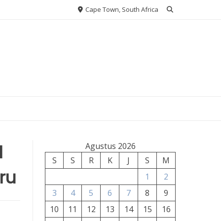
Cape Town, South Africa
l
Agustus 2026
S
S
R
K
J
S
M
ru
1
2
3
4
5
6
7
8
9
10
11
12
13
14
15
16