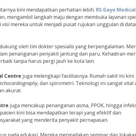
tarnya kini mendapatkan perhatian lebih.
RS Gayo Medical
epan, mengambil langkah maju dengan membuka layanan spes
ari visi mereka untuk menjadi pusat rujukan unggulan di dat
idukung oleh tim dokter spesialis yang berpengalaman. Me
 dalam penanganan penyakit jantung dan paru. Kehadiran me
aik tanpa harus pergi jauh ke kota lain.
al Centre
juga melengkapi fasilitasnya. Rumah sakit ini kini
echocardiography
, dan spirometri. Teknologi ini sangat vital
n akurat.
ntre
juga mencakup penanganan asma, PPOK, hingga infeks
 pasien kini bisa mendapatkan terapi yang efektif dan
asyarakat yang menderita penyakit pernapasan.
kus pada edukasi. Mereka mengadakan seminar dan lokaka