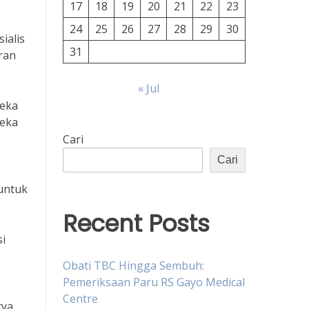
17
18
19
20
21
22
23
24
25
26
27
28
29
30
ialis
31
aran
« Jul
reka
reka
Cari
Cari
 untuk
Recent Posts
i
Obati TBC Hingga Sembuh:
Pemeriksaan Paru RS Gayo Medical
Centre
rya