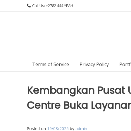
Skip
Call Us: +2782 444 YEAH
to
content
Terms of Service
Privacy Policy
Portf
Kembangkan Pusat U
Centre Buka Layanan
Posted on
19/08/2025
by
admin