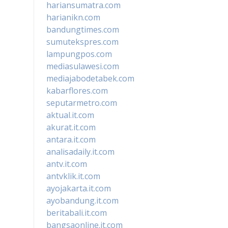
hariansumatra.com
harianikn.com
bandungtimes.com
sumutekspres.com
lampungpos.com
mediasulawesi.com
mediajabodetabek.com
kabarflores.com
seputarmetro.com
aktual.it.com
akurat.it.com
antara.it.com
analisadaily.it.com
antv.it.com
antvklik.it.com
ayojakarta.it.com
ayobandung.it.com
beritabali.it.com
bangsaonline.it.com