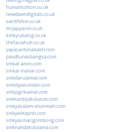
humancotton.co.uk
newdawndigitals.co.uk
saintfelice.co.uk
mrjapparel.co.uk
kinkycatalog.co.uk
thefaciahub.co.uk
yayasanbinabakti.com
paudtunasbangsa.com
smkal-amin.com
smkal-manar.com
smkdarulamal.com
smkitpasundan.com
smkpgrikamal.com
smktarbiyatululum.com
smkyasalam-elummah.com
smkpelitaynh.com
smkyasinacigombong.com
smknahdatululama.com