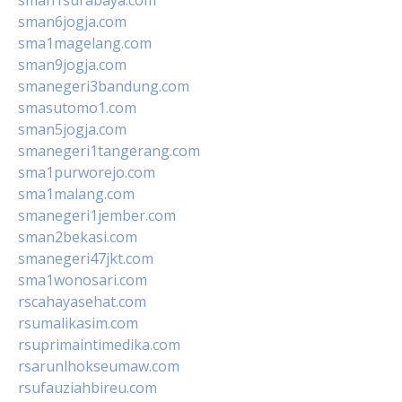
sman6jogja.com
sma1magelang.com
sman9jogja.com
smanegeri3bandung.com
smasutomo1.com
sman5jogja.com
smanegeri1tangerang.com
sma1purworejo.com
sma1malang.com
smanegeri1jember.com
sman2bekasi.com
smanegeri47jkt.com
sma1wonosari.com
rscahayasehat.com
rsumalikasim.com
rsuprimaintimedika.com
rsarunlhokseumaw.com
rsufauziahbireu.com