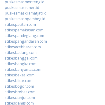
puskesmasmenteng.id
puskesmassenen.id
puskesmaskramatjati.id
puskesmasngambeg.id
stikespacitan.com
stikespamekasan.com
stikespandeglang.com
stikespangandaran.com
stikesacehbarat.com
stikesbadung.com
stikesbanggai.com
stikesbangka.com
stikesbanyumas.com
stikesbekasi.com
stikesblitar.com
stikesbogor.com
stikesbrebes.com
stikescianjur.com
stikesciamis.com