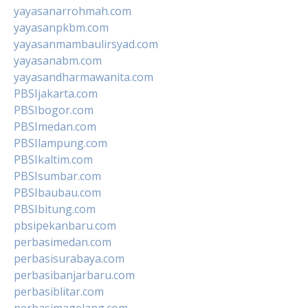
yayasanarrohmah.com
yayasanpkbm.com
yayasanmambaulirsyad.com
yayasanabm.com
yayasandharmawanita.com
PBSIjakarta.com
PBSIbogor.com
PBSImedan.com
PBSIlampung.com
PBSIkaltim.com
PBSIsumbar.com
PBSIbaubau.com
PBSIbitung.com
pbsipekanbaru.com
perbasimedan.com
perbasisurabaya.com
perbasibanjarbaru.com
perbasiblitar.com
perbasimagelang.com