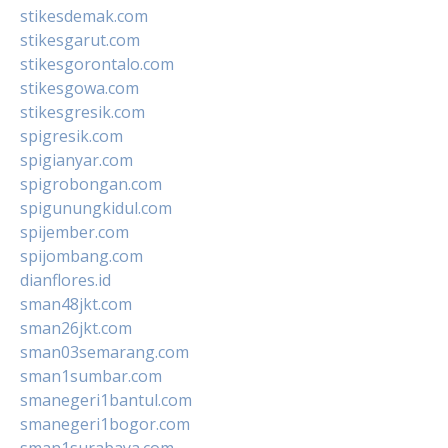
stikesdemak.com
stikesgarut.com
stikesgorontalo.com
stikesgowa.com
stikesgresik.com
spigresik.com
spigianyar.com
spigrobongan.com
spigunungkidul.com
spijember.com
spijombang.com
dianflores.id
sman48jkt.com
sman26jkt.com
sman03semarang.com
sman1sumbar.com
smanegeri1bantul.com
smanegeri1bogor.com
sman1surabaya.com