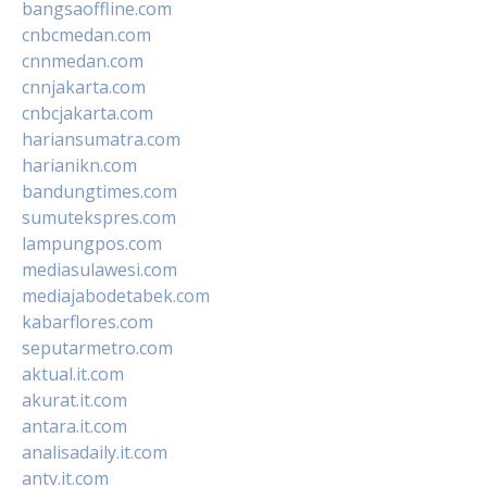
bangsaoffline.com
cnbcmedan.com
cnnmedan.com
cnnjakarta.com
cnbcjakarta.com
hariansumatra.com
harianikn.com
bandungtimes.com
sumutekspres.com
lampungpos.com
mediasulawesi.com
mediajabodetabek.com
kabarflores.com
seputarmetro.com
aktual.it.com
akurat.it.com
antara.it.com
analisadaily.it.com
antv.it.com