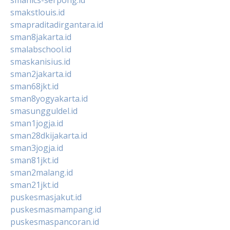
smakstlouis.id
smapraditadirgantara.id
sman8jakarta.id
smalabschool.id
smaskanisius.id
sman2jakarta.id
sman68jkt.id
sman8yogyakarta.id
smasungguldel.id
sman1jogja.id
sman28dkijakarta.id
sman3jogja.id
sman81jkt.id
sman2malang.id
sman21jkt.id
puskesmasjakut.id
puskesmasmampang.id
puskesmaspancoran.id