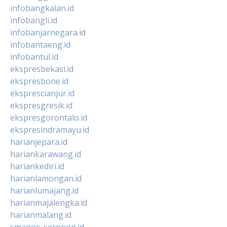
infobangkalan.id
infobangli.id
infobanjarnegara.id
infobantaeng.id
infobantul.id
ekspresbekasi.id
ekspresbone.id
eksprescianjur.id
ekspresgresik.id
ekspresgorontalo.id
ekspresindramayu.id
harianjepara.id
hariankarawang.id
hariankediri.id
harianlamongan.id
harianlumajang.id
harianmajalengka.id
harianmalang.id
smanics-serpong.id