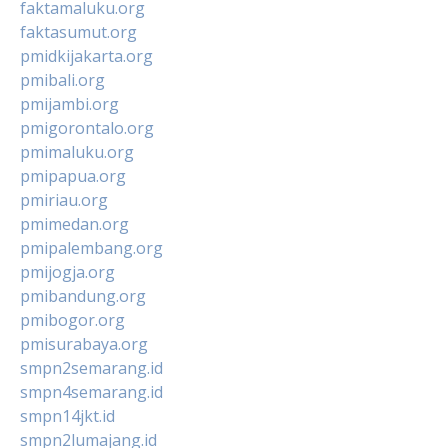
faktamaluku.org
faktasumut.org
pmidkijakarta.org
pmibali.org
pmijambi.org
pmigorontalo.org
pmimaluku.org
pmipapua.org
pmiriau.org
pmimedan.org
pmipalembang.org
pmijogja.org
pmibandung.org
pmibogor.org
pmisurabaya.org
smpn2semarang.id
smpn4semarang.id
smpn14jkt.id
smpn2lumajang.id