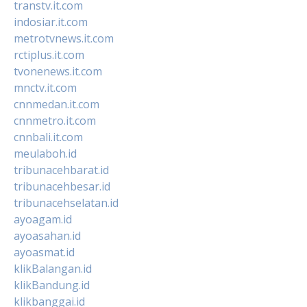
transtv.it.com
indosiar.it.com
metrotvnews.it.com
rctiplus.it.com
tvonenews.it.com
mnctv.it.com
cnnmedan.it.com
cnnmetro.it.com
cnnbali.it.com
meulaboh.id
tribunacehbarat.id
tribunacehbesar.id
tribunacehselatan.id
ayoagam.id
ayoasahan.id
ayoasmat.id
klikBalangan.id
klikBandung.id
klikbanggai.id