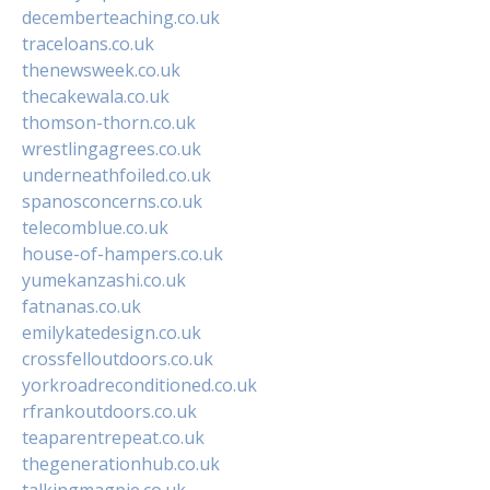
decemberteaching.co.uk
traceloans.co.uk
thenewsweek.co.uk
thecakewala.co.uk
thomson-thorn.co.uk
wrestlingagrees.co.uk
underneathfoiled.co.uk
spanosconcerns.co.uk
telecomblue.co.uk
house-of-hampers.co.uk
yumekanzashi.co.uk
fatnanas.co.uk
emilykatedesign.co.uk
crossfelloutdoors.co.uk
yorkroadreconditioned.co.uk
rfrankoutdoors.co.uk
teaparentrepeat.co.uk
thegenerationhub.co.uk
talkingmagpie.co.uk