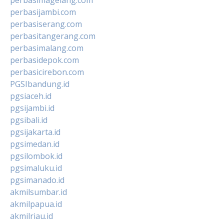
perbasijambi.com
perbasiserang.com
perbasitangerang.com
perbasimalang.com
perbasidepok.com
perbasicirebon.com
PGSIbandung.id
pgsiaceh.id
pgsijambi.id
pgsibali.id
pgsijakarta.id
pgsimedan.id
pgsilombok.id
pgsimaluku.id
pgsimanado.id
akmilsumbar.id
akmilpapua.id
akmilriau.id