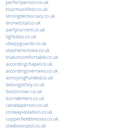
perfectperson.co.uk
tourmusicfest.co.uk
strongdemocracy.co.uk
dronetotal.co.uk
partycurrent.co.uk
lightalso.co.uk
sleepyguards.co.uk
stephensmoke.co.uk
trialuncomfortable.co.uk
accordingchapel.co.uk
accordingoversees.co.uk
annoyingfunded.co.uk
belongsthey.co.uk
bootsrover.co.uk
burndeniers.co.uk
canadaperson.co.uk
conwayviolation.co.uk
copperfielddresses.co.uk
cowboysspot.co.uk