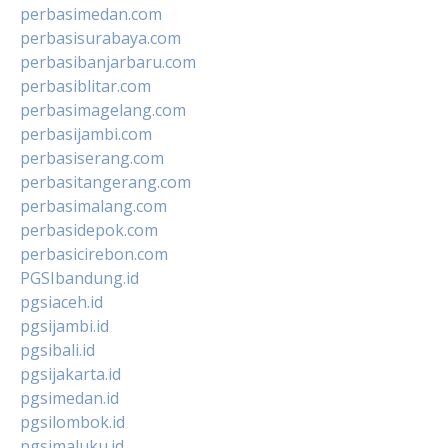
perbasimedan.com
perbasisurabaya.com
perbasibanjarbaru.com
perbasiblitar.com
perbasimagelang.com
perbasijambi.com
perbasiserang.com
perbasitangerang.com
perbasimalang.com
perbasidepok.com
perbasicirebon.com
PGSIbandung.id
pgsiaceh.id
pgsijambi.id
pgsibali.id
pgsijakarta.id
pgsimedan.id
pgsilombok.id
pgsimaluku.id