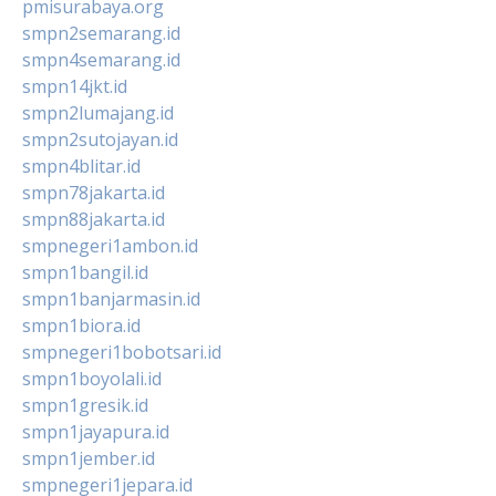
pmisurabaya.org
smpn2semarang.id
smpn4semarang.id
smpn14jkt.id
smpn2lumajang.id
smpn2sutojayan.id
smpn4blitar.id
smpn78jakarta.id
smpn88jakarta.id
smpnegeri1ambon.id
smpn1bangil.id
smpn1banjarmasin.id
smpn1biora.id
smpnegeri1bobotsari.id
smpn1boyolali.id
smpn1gresik.id
smpn1jayapura.id
smpn1jember.id
smpnegeri1jepara.id