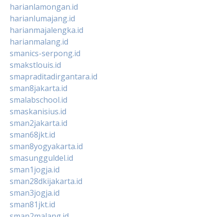
harianlamongan.id
harianlumajang.id
harianmajalengka.id
harianmalang.id
smanics-serpong.id
smakstlouis.id
smapraditadirgantara.id
sman8jakarta.id
smalabschool.id
smaskanisius.id
sman2jakarta.id
sman68jkt.id
sman8yogyakarta.id
smasungguldel.id
sman1jogja.id
sman28dkijakarta.id
sman3jogja.id
sman81jkt.id
sman2malang.id