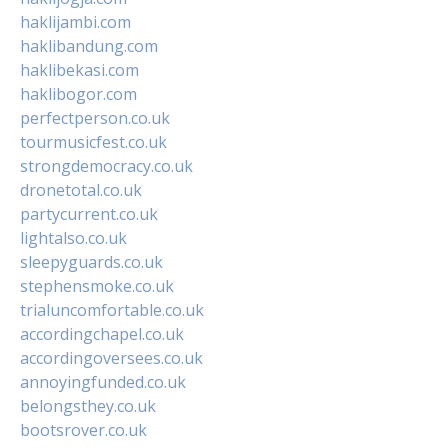
haklijambi.com
haklibandung.com
haklibekasi.com
haklibogor.com
perfectperson.co.uk
tourmusicfest.co.uk
strongdemocracy.co.uk
dronetotal.co.uk
partycurrent.co.uk
lightalso.co.uk
sleepyguards.co.uk
stephensmoke.co.uk
trialuncomfortable.co.uk
accordingchapel.co.uk
accordingoversees.co.uk
annoyingfunded.co.uk
belongsthey.co.uk
bootsrover.co.uk