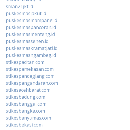
sman21jkt.id
puskesmasjakut.id
puskesmasmampang.id
puskesmaspancoran.id
puskesmasmenteng.id
puskesmassenen.id
puskesmaskramatjati.id
puskesmasngambeg.id
stikespacitan.com
stikespamekasan.com
stikespandeglang.com
stikespangandaran.com
stikesacehbarat.com
stikesbadung.com
stikesbanggai.com
stikesbangka.com
stikesbanyumas.com
stikesbekasi.com