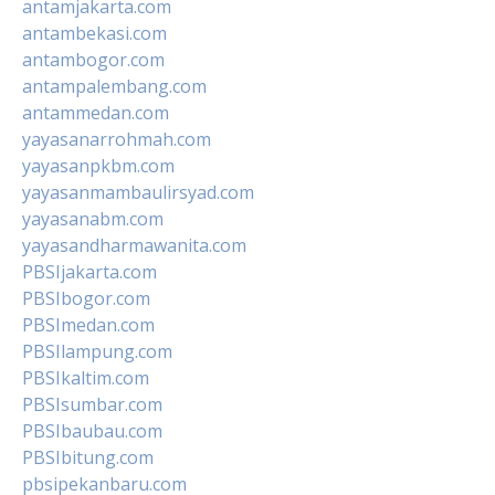
antamjakarta.com
antambekasi.com
antambogor.com
antampalembang.com
antammedan.com
yayasanarrohmah.com
yayasanpkbm.com
yayasanmambaulirsyad.com
yayasanabm.com
yayasandharmawanita.com
PBSIjakarta.com
PBSIbogor.com
PBSImedan.com
PBSIlampung.com
PBSIkaltim.com
PBSIsumbar.com
PBSIbaubau.com
PBSIbitung.com
pbsipekanbaru.com