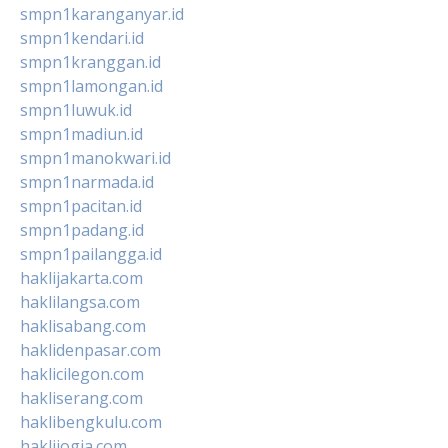
smpn1karanganyar.id
smpn1kendari.id
smpn1kranggan.id
smpn1lamongan.id
smpn1luwuk.id
smpn1madiun.id
smpn1manokwari.id
smpn1narmada.id
smpn1pacitan.id
smpn1padang.id
smpn1pailangga.id
haklijakarta.com
haklilangsa.com
haklisabang.com
haklidenpasar.com
haklicilegon.com
hakliserang.com
haklibengkulu.com
haklijogja.com