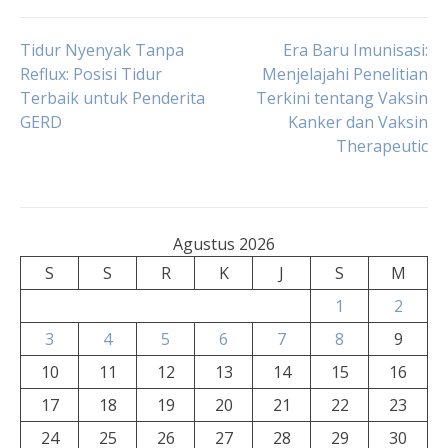
Navigasi
Tidur Nyenyak Tanpa
Era Baru Imunisasi:
Reflux: Posisi Tidur
Menjelajahi Penelitian
Terbaik untuk Penderita
Terkini tentang Vaksin
pos
GERD
Kanker dan Vaksin
Therapeutic
Agustus 2026
S
S
R
K
J
S
M
1
2
3
4
5
6
7
8
9
10
11
12
13
14
15
16
17
18
19
20
21
22
23
24
25
26
27
28
29
30