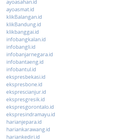
ayoasahan.id
ayoasmat.id
klikBalangan.id
klikBandung.id
klikbanggai.id
infobangkalan.id
infobangli.id
infobanjarnegara.id
infobantaeng.id
infobantul.id
ekspresbekasi.id
ekspresbone.id
eksprescianjur.id
ekspresgresik.id
ekspresgorontalo.id
ekspresindramayu.id
harianjepara.id
hariankarawang.id
hariankediri.id