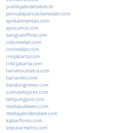
publikjabodetabek.id
pemudapancasilamedan.com
ayokalimantan.com
ayosumut.com
bangsaoffline.com
cnbcmedan.com
cnnmedan.com
cnnjakarta.com
cnbcjakarta.com
hariansumatra.com
harianikn.com
bandungtimes.com
sumutekspres.com
lampungpos.com
mediasulawesi.com
mediajabodetabek.com
kabarflores.com
seputarmetro.com