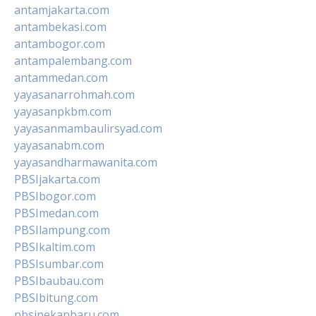
antamjakarta.com
antambekasi.com
antambogor.com
antampalembang.com
antammedan.com
yayasanarrohmah.com
yayasanpkbm.com
yayasanmambaulirsyad.com
yayasanabm.com
yayasandharmawanita.com
PBSIjakarta.com
PBSIbogor.com
PBSImedan.com
PBSIlampung.com
PBSIkaltim.com
PBSIsumbar.com
PBSIbaubau.com
PBSIbitung.com
pbsipekanbaru.com