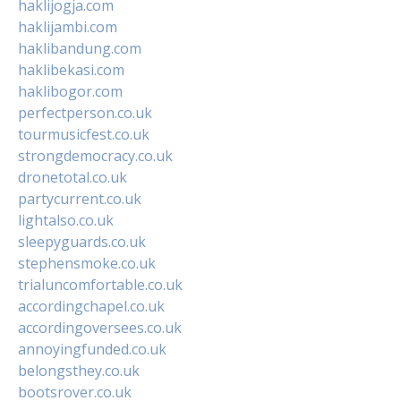
haklijogja.com
haklijambi.com
haklibandung.com
haklibekasi.com
haklibogor.com
perfectperson.co.uk
tourmusicfest.co.uk
strongdemocracy.co.uk
dronetotal.co.uk
partycurrent.co.uk
lightalso.co.uk
sleepyguards.co.uk
stephensmoke.co.uk
trialuncomfortable.co.uk
accordingchapel.co.uk
accordingoversees.co.uk
annoyingfunded.co.uk
belongsthey.co.uk
bootsrover.co.uk