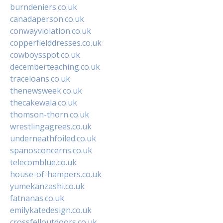
burndeniers.co.uk
canadaperson.co.uk
conwayviolation.co.uk
copperfielddresses.co.uk
cowboysspot.co.uk
decemberteaching.co.uk
traceloans.co.uk
thenewsweek.co.uk
thecakewala.co.uk
thomson-thorn.co.uk
wrestlingagrees.co.uk
underneathfoiled.co.uk
spanosconcerns.co.uk
telecomblue.co.uk
house-of-hampers.co.uk
yumekanzashi.co.uk
fatnanas.co.uk
emilykatedesign.co.uk
crossfelloutdoors.co.uk