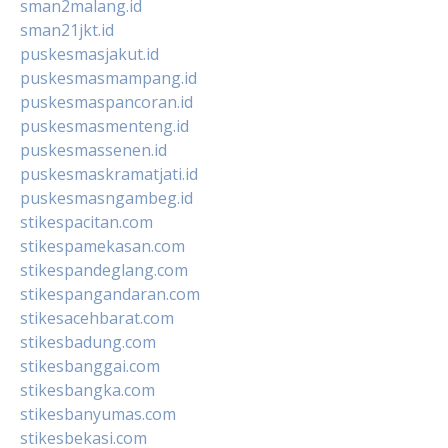
sman2malang.id
sman21jkt.id
puskesmasjakut.id
puskesmasmampang.id
puskesmaspancoran.id
puskesmasmenteng.id
puskesmassenen.id
puskesmaskramatjati.id
puskesmasngambeg.id
stikespacitan.com
stikespamekasan.com
stikespandeglang.com
stikespangandaran.com
stikesacehbarat.com
stikesbadung.com
stikesbanggai.com
stikesbangka.com
stikesbanyumas.com
stikesbekasi.com