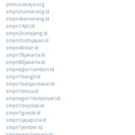
pmisurabaya.org
smpn2semarang.id
smpn4semarang.id
smpn14jkt.id
smpn2lumajang.id
smpn2sutojayan.id
smpn4blitar.id
smpn78jakarta.id
smpn88jakarta.id
smpnegeri1ambon.id
smpn1bangil.id
smpn1banjarmasin.id
smpn1biora.id
smpnegeri1bobotsari.id
smpn1boyolali.id
smpn1gresik.id
smpn1jayapura.id
smpn1jember.id
smpnegeri1jepara.id