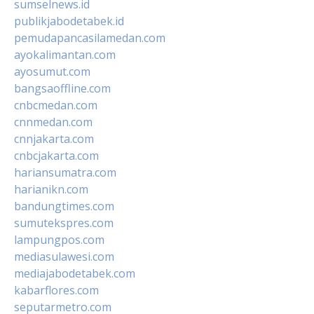
sumselnews.id
publikjabodetabek.id
pemudapancasilamedan.com
ayokalimantan.com
ayosumut.com
bangsaoffline.com
cnbcmedan.com
cnnmedan.com
cnnjakarta.com
cnbcjakarta.com
hariansumatra.com
harianikn.com
bandungtimes.com
sumutekspres.com
lampungpos.com
mediasulawesi.com
mediajabodetabek.com
kabarflores.com
seputarmetro.com