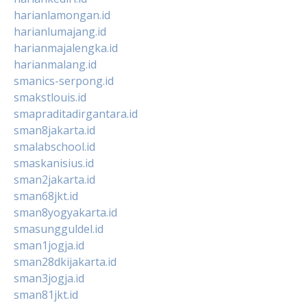
harianlamongan.id
harianlumajang.id
harianmajalengka.id
harianmalang.id
smanics-serpong.id
smakstlouis.id
smapraditadirgantara.id
sman8jakarta.id
smalabschool.id
smaskanisius.id
sman2jakarta.id
sman68jkt.id
sman8yogyakarta.id
smasungguldel.id
sman1jogja.id
sman28dkijakarta.id
sman3jogja.id
sman81jkt.id