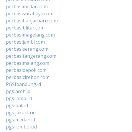
perbasimedan.com
perbasisurabaya.com
perbasibanjarbaru.com
perbasiblitar.com
perbasimagelang.com
perbasijambi.com
perbasiserang.com
perbasitangerang.com
perbasimalang.com
perbasidepok.com
perbasicirebon.com
PGSIbandung.id
pgsiaceh.id
pgsijambi.id
pgsibali.id
pgsijakarta.id
pgsimedan.id
pgsilombok.id