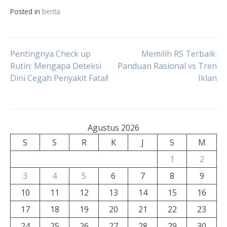
Posted in
berita
Navigasi
Pentingnya Check up
Memilih RS Terbaik:
Rutin: Mengapa Deteksi
Panduan Rasional vs Tren
Dini Cegah Penyakit Fatal!
Iklan
pos
Agustus 2026
S
S
R
K
J
S
M
1
2
3
4
5
6
7
8
9
10
11
12
13
14
15
16
17
18
19
20
21
22
23
24
25
26
27
28
29
30