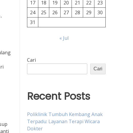
17
18
19
20
21
22
23
24
25
26
27
28
29
30
-
31
« Jul
ulang
Cari
ri
Cari
Recent Posts
Poliklinik Tumbuh Kembang Anak
Terpadu: Layanan Terapi Wicara
 sup
Dokter
anti