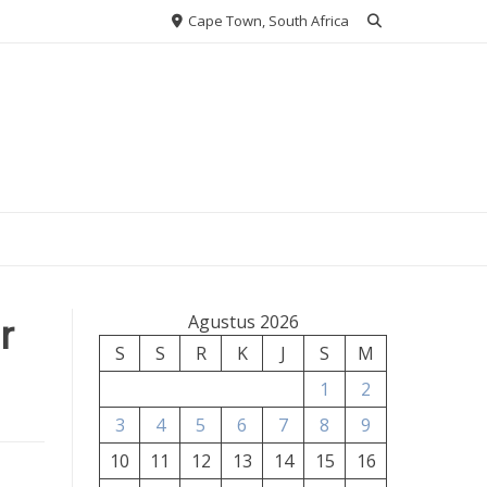
Cape Town, South Africa
r
Agustus 2026
S
S
R
K
J
S
M
1
2
3
4
5
6
7
8
9
10
11
12
13
14
15
16