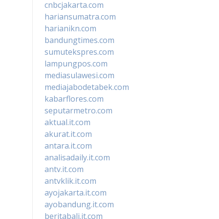
cnbcjakarta.com
hariansumatra.com
harianikn.com
bandungtimes.com
sumutekspres.com
lampungpos.com
mediasulawesi.com
mediajabodetabek.com
kabarflores.com
seputarmetro.com
aktual.it.com
akurat.it.com
antara.it.com
analisadaily.it.com
antv.it.com
antvklik.it.com
ayojakarta.it.com
ayobandung.it.com
beritabali.it.com