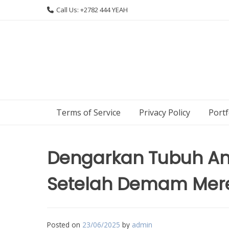
Skip
Call Us: +2782 444 YEAH
to
content
Terms of Service
Privacy Policy
Portf
Dengarkan Tubuh An
Setelah Demam Mer
Posted on
23/06/2025
by
admin