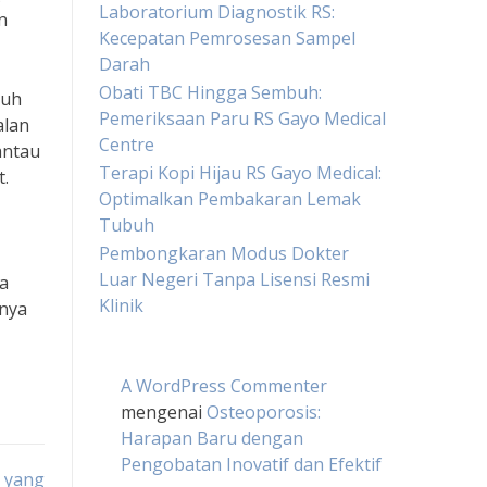
Laboratorium Diagnostik RS:
n
Kecepatan Pemrosesan Sampel
Darah
Obati TBC Hingga Sembuh:
nuh
Pemeriksaan Paru RS Gayo Medical
alan
Centre
antau
Terapi Kopi Hijau RS Gayo Medical:
t.
Optimalkan Pembakaran Lemak
Tubuh
Pembongkaran Modus Dokter
Luar Negeri Tanpa Lisensi Resmi
da
Klinik
nya
A WordPress Commenter
mengenai
Osteoporosis:
Harapan Baru dengan
Pengobatan Inovatif dan Efektif
h yang