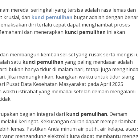
mam mereda, seringkali yang tersisa adalah rasa lemas dan
 krusial, dan
kunci pemulihan
bugar adalah dengan benar
Memaksakan diri terlalu cepat dapat menghambat proses
 Memahami dan menerapkan
kunci pemulihan
ini akan
an membangun kembali sel-sel yang rusak serta mengisi 
Salah satu
kunci pemulihan
yang paling mendasar adalah
erarti bukan hanya tidur di malam hari, tetapi juga menghinda
 hari. Jika memungkinkan, luangkan waktu untuk tidur siang
dari Pusat Data Kesehatan Masyarakat pada April 2025
waktu istirahat yang memadai setelah demam mengalami
idak.
upakan bagian integral dari
kunci pemulihan
. Demam
melalui keringat. Kekurangan cairan dapat memperlambat
h lemas. Pastikan Anda minum air putih, air kelapa, atau
an yang mengandung elektrolit juga dapat membantu mengg