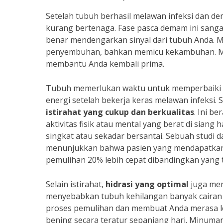
Setelah tubuh berhasil melawan infeksi dan de
kurang bertenaga. Fase pasca demam ini sangat
benar mendengarkan sinyal dari tubuh Anda. 
penyembuhan, bahkan memicu kekambuhan.
membantu Anda kembali prima.
Tubuh memerlukan waktu untuk memperbaiki d
energi setelah bekerja keras melawan infeksi. 
istirahat yang cukup dan berkualitas
. Ini b
aktivitas fisik atau mental yang berat di siang
singkat atau sekadar bersantai. Sebuah studi 
menunjukkan bahwa pasien yang mendapatkan 
pemulihan 20% lebih cepat dibandingkan yang t
Selain istirahat,
hidrasi yang optimal
juga mer
menyebabkan tubuh kehilangan banyak cairan 
proses pemulihan dan membuat Anda merasa lebi
bening secara teratur sepanjang hari. Minum