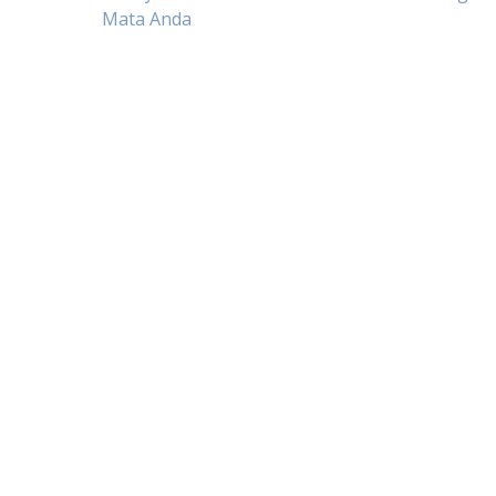
Navigasi
Mata Anda
pos