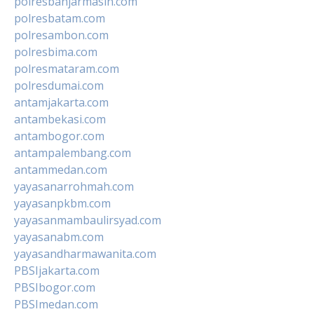
polresbanjarmasin.com
polresbatam.com
polresambon.com
polresbima.com
polresmataram.com
polresdumai.com
antamjakarta.com
antambekasi.com
antambogor.com
antampalembang.com
antammedan.com
yayasanarrohmah.com
yayasanpkbm.com
yayasanmambaulirsyad.com
yayasanabm.com
yayasandharmawanita.com
PBSIjakarta.com
PBSIbogor.com
PBSImedan.com