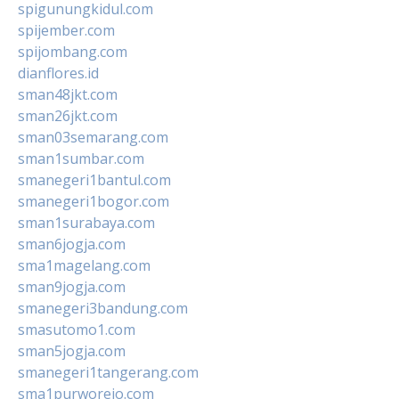
spigunungkidul.com
spijember.com
spijombang.com
dianflores.id
sman48jkt.com
sman26jkt.com
sman03semarang.com
sman1sumbar.com
smanegeri1bantul.com
smanegeri1bogor.com
sman1surabaya.com
sman6jogja.com
sma1magelang.com
sman9jogja.com
smanegeri3bandung.com
smasutomo1.com
sman5jogja.com
smanegeri1tangerang.com
sma1purworejo.com