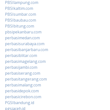
PBSIlampung.com
PBSIkaltim.com
PBSIsumbar.com
PBSIbaubau.com
PBSIbitung.com
pbsipekanbaru.com
perbasimedan.com
perbasisurabaya.com
perbasibanjarbaru.com
perbasiblitar.com
perbasimagelang.com
perbasijambi.com
perbasiserang.com
perbasitangerang.com
perbasimalang.com
perbasidepok.com
perbasicirebon.com
PGSIbandung.id
pgsiaceh.id