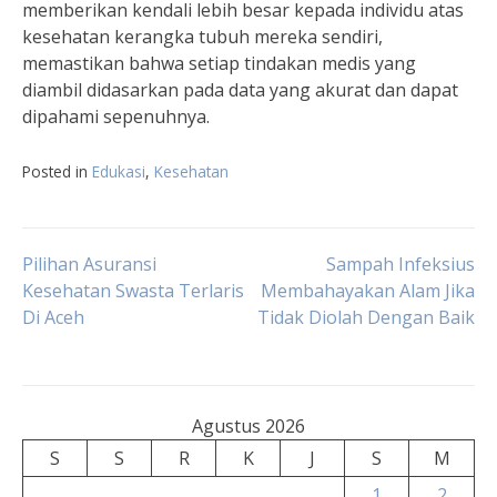
memberikan kendali lebih besar kepada individu atas
kesehatan kerangka tubuh mereka sendiri,
memastikan bahwa setiap tindakan medis yang
diambil didasarkan pada data yang akurat dan dapat
dipahami sepenuhnya.
Posted in
Edukasi
,
Kesehatan
Navigasi
Pilihan Asuransi
Sampah Infeksius
Kesehatan Swasta Terlaris
Membahayakan Alam Jika
Di Aceh
Tidak Diolah Dengan Baik
pos
Agustus 2026
S
S
R
K
J
S
M
1
2