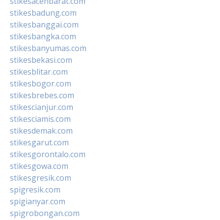
stikesacehbarat.com
stikesbadung.com
stikesbanggai.com
stikesbangka.com
stikesbanyumas.com
stikesbekasi.com
stikesblitar.com
stikesbogor.com
stikesbrebes.com
stikescianjur.com
stikesciamis.com
stikesdemak.com
stikesgarut.com
stikesgorontalo.com
stikesgowa.com
stikesgresik.com
spigresik.com
spigianyar.com
spigrobongan.com