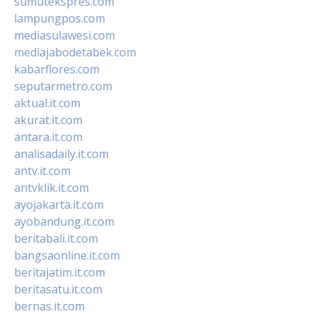
sumutekspres.com
lampungpos.com
mediasulawesi.com
mediajabodetabek.com
kabarflores.com
seputarmetro.com
aktual.it.com
akurat.it.com
antara.it.com
analisadaily.it.com
antv.it.com
antvklik.it.com
ayojakarta.it.com
ayobandung.it.com
beritabali.it.com
bangsaonline.it.com
beritajatim.it.com
beritasatu.it.com
bernas.it.com