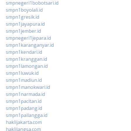
smpnegeri1bobotsari.id
smpn1boyolali.id
smpn1gresik.id
smpn1jayapura.id
smpn1jember.id
smpnegeri1jepara.id
smpn1karanganyar.id
smpn1kendari.id
smpn1kranggan.id
smpn1lamongan.id
smpn1luwuk.id
smpn1madiun.id
smpn1manokwari.id
smpn1narmada.id
smpn1pacitan.id
smpn1padang.id
smpn1pailangga.id
haklijakarta.com
haklilangsa.com