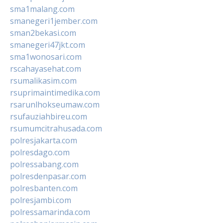
sma1malang.com
smanegeri1jember.com
sman2bekasi.com
smanegeri47jkt.com
sma1wonosari.com
rscahayasehat.com
rsumalikasim.com
rsuprimaintimedika.com
rsarunlhokseumaw.com
rsufauziahbireu.com
rsumumcitrahusada.com
polresjakarta.com
polresdago.com
polressabang.com
polresdenpasar.com
polresbanten.com
polresjambi.com
polressamarinda.com