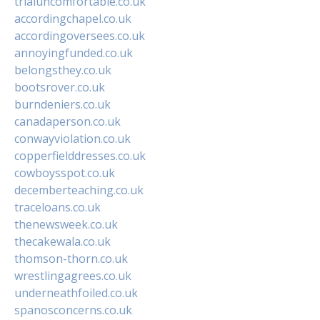
trialuncomfortable.co.uk
accordingchapel.co.uk
accordingoversees.co.uk
annoyingfunded.co.uk
belongsthey.co.uk
bootsrover.co.uk
burndeniers.co.uk
canadaperson.co.uk
conwayviolation.co.uk
copperfielddresses.co.uk
cowboysspot.co.uk
decemberteaching.co.uk
traceloans.co.uk
thenewsweek.co.uk
thecakewala.co.uk
thomson-thorn.co.uk
wrestlingagrees.co.uk
underneathfoiled.co.uk
spanosconcerns.co.uk