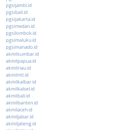
pgsijambi.id
pgsibali.id
pgsijakarta.id
pgsimedan.id
pgsilombok.id
pgsimaluku.id
pgsimanado.id
akmilsumbar.id
akmilpapua.id
akmilriau.id
akmilntt.id
akmilkalbar.id
akmilkalsel.id
akmilbali.id
akmilbanten.id
akmilaceh.id
akmiljabar.id
akmiljateng.id