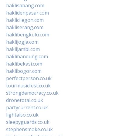
haklisabang.com
haklidenpasar.com
haklicilegon.com
hakliserang.com
haklibengkulu.com
haklijogja.com
haklijambi.com
haklibandung.com
haklibekasi.com
haklibogor.com
perfectperson.co.uk
tourmusicfest.co.uk
strongdemocracy.co.uk
dronetotal.co.uk
partycurrent.co.uk
lightalso.co.uk
sleepyguards.co.uk
stephensmoke.co.uk