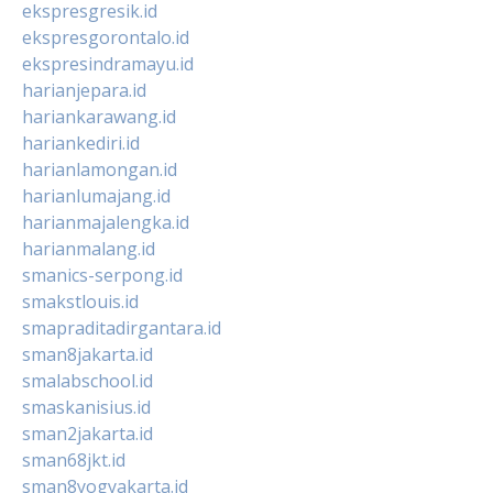
ekspresgresik.id
ekspresgorontalo.id
ekspresindramayu.id
harianjepara.id
hariankarawang.id
hariankediri.id
harianlamongan.id
harianlumajang.id
harianmajalengka.id
harianmalang.id
smanics-serpong.id
smakstlouis.id
smapraditadirgantara.id
sman8jakarta.id
smalabschool.id
smaskanisius.id
sman2jakarta.id
sman68jkt.id
sman8yogyakarta.id