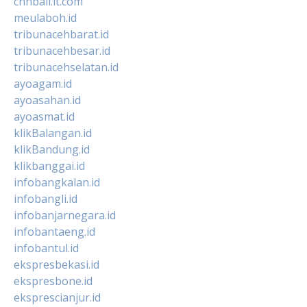
cnnbali.it.com
meulaboh.id
tribunacehbarat.id
tribunacehbesar.id
tribunacehselatan.id
ayoagam.id
ayoasahan.id
ayoasmat.id
klikBalangan.id
klikBandung.id
klikbanggai.id
infobangkalan.id
infobangli.id
infobanjarnegara.id
infobantaeng.id
infobantul.id
ekspresbekasi.id
ekspresbone.id
eksprescianjur.id