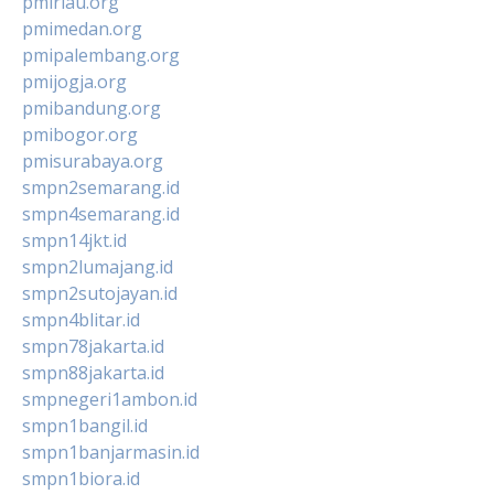
pmiriau.org
pmimedan.org
pmipalembang.org
pmijogja.org
pmibandung.org
pmibogor.org
pmisurabaya.org
smpn2semarang.id
smpn4semarang.id
smpn14jkt.id
smpn2lumajang.id
smpn2sutojayan.id
smpn4blitar.id
smpn78jakarta.id
smpn88jakarta.id
smpnegeri1ambon.id
smpn1bangil.id
smpn1banjarmasin.id
smpn1biora.id