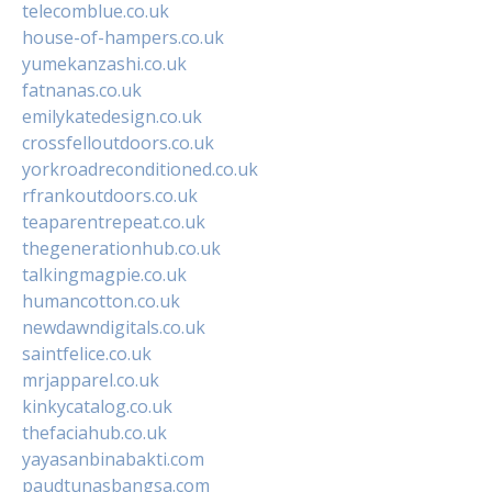
telecomblue.co.uk
house-of-hampers.co.uk
yumekanzashi.co.uk
fatnanas.co.uk
emilykatedesign.co.uk
crossfelloutdoors.co.uk
yorkroadreconditioned.co.uk
rfrankoutdoors.co.uk
teaparentrepeat.co.uk
thegenerationhub.co.uk
talkingmagpie.co.uk
humancotton.co.uk
newdawndigitals.co.uk
saintfelice.co.uk
mrjapparel.co.uk
kinkycatalog.co.uk
thefaciahub.co.uk
yayasanbinabakti.com
paudtunasbangsa.com