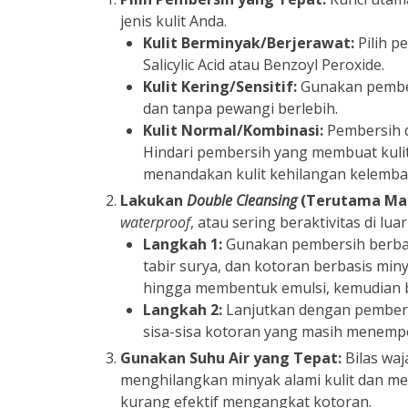
jenis kulit Anda.
Kulit Berminyak/Berjerawat:
Pilih p
Salicylic Acid atau Benzoyl Peroxide.
Kulit Kering/Sensitif:
Gunakan pember
dan tanpa pewangi berlebih.
Kulit Normal/Kombinasi:
Pembersih d
Hindari pembersih yang membuat kulit t
menandakan kulit kehilangan kelemba
Lakukan
Double Cleansing
(Terutama Mal
waterproof
, atau sering beraktivitas di lu
Langkah 1:
Gunakan pembersih berbah
tabir surya, dan kotoran berbasis minya
hingga membentuk emulsi, kemudian b
Langkah 2:
Lanjutkan dengan pembers
sisa-sisa kotoran yang masih menempe
Gunakan Suhu Air yang Tepat:
Bilas waj
menghilangkan minyak alami kulit dan me
kurang efektif mengangkat kotoran.