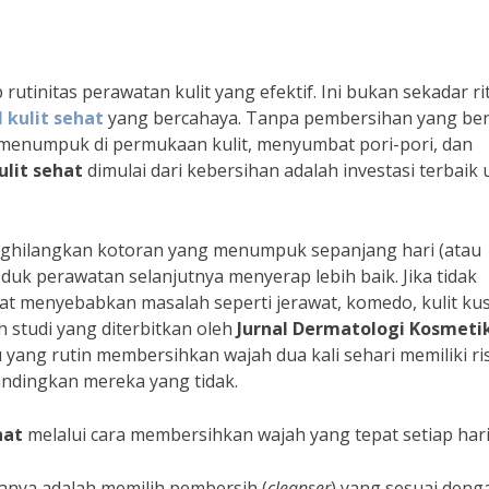
utinitas perawatan kulit yang efektif. Ini bukan sekadar ri
 kulit sehat
yang bercahaya. Tanpa pembersihan yang ben
n menumpuk di permukaan kulit, menyumbat pori-pori, dan
ulit sehat
dimulai dari kebersihan adalah investasi terbaik
ghilangkan kotoran yang menumpuk sepanjang hari (atau
uk perawatan selanjutnya menyerap lebih baik. Jika tidak
pat menyebabkan masalah seperti jerawat, komedo, kulit ku
studi yang diterbitkan oleh
Jurnal Dermatologi Kosmeti
ang rutin membersihkan wajah dua kali sehari memiliki ri
andingkan mereka yang tidak.
hat
melalui cara membersihkan wajah yang tepat setiap hari
nya adalah memilih pembersih (
cleanser
) yang sesuai deng