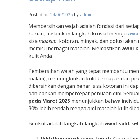
Posted on
24/06/2025
by
admin
Membersihkan wajah adalah fondasi dari setiap r
harian, melainkan langkah krusial menuju
awal
sisa
makeup
, kotoran, minyak, dan polusi aka
memicu berbagai masalah. Memastikan
awal k
kulit Anda.
Pembersihan wajah yang tepat membantu men
malam), memungkinkan kulit bernapas dan prod
dibersihkan dengan benar, sisa kotoran ini da
dan bahkan mempercepat penuaan dini. Sebuah 
pada Maret 2025
menunjukkan bahwa individu y
30% lebih rendah mengalami masalah kulit dib
Berikut adalah langkah-langkah
awal kulit se
Pilih Pembersih yang Tepat:
Kunci utama