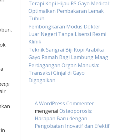
Terapi Kopi Hijau RS Gayo Medical:
Optimalkan Pembakaran Lemak
Tubuh
Pembongkaran Modus Dokter
abun,
Luar Negeri Tanpa Lisensi Resmi
Klinik
ok.
Teknik Sangrai Biji Kopi Arabika
Gayo Ramah Bagi Lambung Maag
Perdagangan Organ Manusia:
ya
Transaksi Ginjal di Gayo
Digagalkan
keup
,
air
A WordPress Commenter
hkan
mengenai
Osteoporosis:
Harapan Baru dengan
Pengobatan Inovatif dan Efektif
in