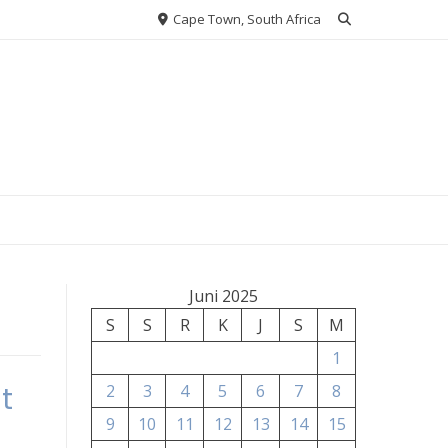
Cape Town, South Africa
Juni 2025
S
S
R
K
J
S
M
1
t
2
3
4
5
6
7
8
9
10
11
12
13
14
15