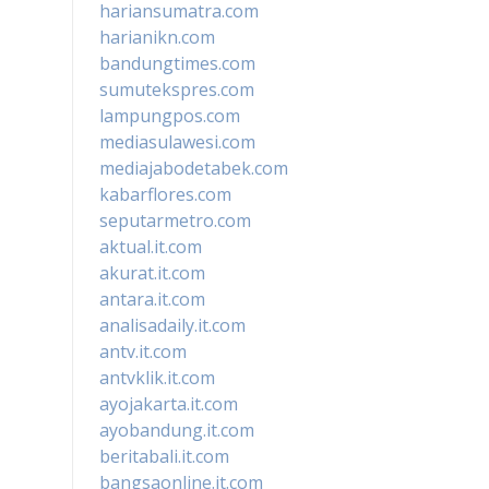
hariansumatra.com
harianikn.com
bandungtimes.com
sumutekspres.com
lampungpos.com
mediasulawesi.com
mediajabodetabek.com
kabarflores.com
seputarmetro.com
aktual.it.com
akurat.it.com
antara.it.com
analisadaily.it.com
antv.it.com
antvklik.it.com
ayojakarta.it.com
ayobandung.it.com
beritabali.it.com
bangsaonline.it.com