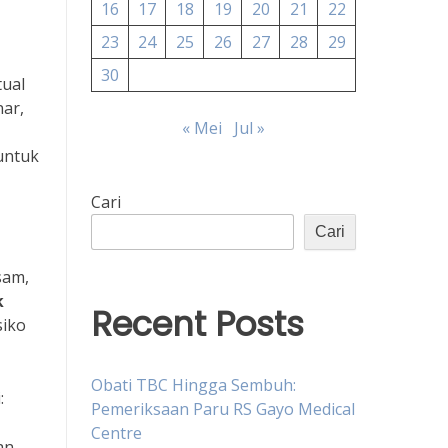
16
17
18
19
20
21
22
23
24
25
26
27
28
29
30
tual
ar,
« Mei
Jul »
 untuk
Cari
Cari
sam,
k
Recent Posts
siko
Obati TBC Hingga Sembuh:
:
Pemeriksaan Paru RS Gayo Medical
Centre
an