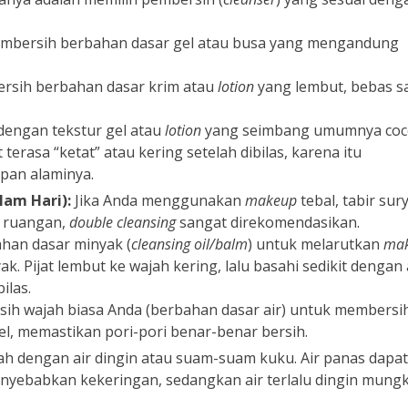
embersih berbahan dasar gel atau busa yang mengandung
sih berbahan dasar krim atau
lotion
yang lembut, bebas s
engan tekstur gel atau
lotion
yang seimbang umumnya coc
erasa “ketat” atau kering setelah dibilas, karena itu
pan alaminya.
am Hari):
Jika Anda menggunakan
makeup
tebal, tabir sur
ar ruangan,
double cleansing
sangat direkomendasikan.
an dasar minyak (
cleansing oil/balm
) untuk melarutkan
ma
k. Pijat lembut ke wajah kering, lalu basahi sedikit dengan 
ilas.
ih wajah biasa Anda (berbahan dasar air) untuk membersi
l, memastikan pori-pori benar-benar bersih.
ah dengan air dingin atau suam-suam kuku. Air panas dapat
nyebabkan kekeringan, sedangkan air terlalu dingin mungk