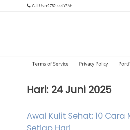
Skip
Call Us: +2782 444 YEAH
to
content
Terms of Service
Privacy Policy
Portf
Hari:
24 Juni 2025
Awal Kulit Sehat: 10 Ca
Setiap Hari