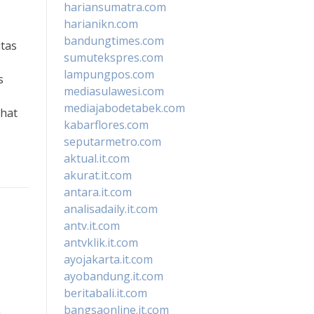
hariansumatra.com
harianikn.com
bandungtimes.com
tas
sumutekspres.com
lampungpos.com
s
mediasulawesi.com
mediajabodetabek.com
ehat
kabarflores.com
seputarmetro.com
aktual.it.com
akurat.it.com
antara.it.com
analisadaily.it.com
antv.it.com
antvklik.it.com
ayojakarta.it.com
ayobandung.it.com
beritabali.it.com
bangsaonline.it.com
m