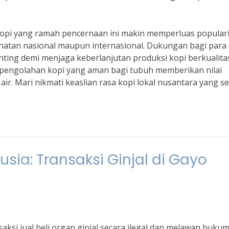
kopi yang ramah pencernaan ini makin memperluas populari
ehatan nasional maupun internasional. Dukungan bagi para
enting demi menjaga keberlanjutan produksi kopi berkualita
 pengolahan kopi yang aman bagi tubuh memberikan nilai
air. Mari nikmati keaslian rasa kopi lokal nusantara yang s
ia: Transaksi Ginjal di Gayo
ksi jual beli organ ginjal secara ilegal dan melawan huku