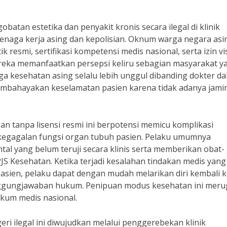
atan estetika dan penyakit kronis secara ilegal di klinik
enaga kerja asing dan kepolisian. Oknum warga negara asin
 resmi, sertifikasi kompetensi medis nasional, serta izin vi
ereka memanfaatkan persepsi keliru sebagian masyarakat y
 kesehatan asing selalu lebih unggul dibanding dokter d
 membahayakan keselamatan pasien karena tidak adanya jami
.
an tanpa lisensi resmi ini berpotensi memicu komplikasi
 kegagalan fungsi organ tubuh pasien. Pelaku umumnya
 yang belum teruji secara klinis serta memberikan obat-
PJS Kesehatan. Ketika terjadi kesalahan tindakan medis yang
sien, pelaku dapat dengan mudah melarikan diri kembali k
nggungjawaban hukum. Penipuan modus kesehatan ini meru
kum medis nasional.
ri ilegal ini diwujudkan melalui penggerebekan klinik