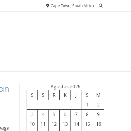
Cape Town, South Africa
ran
Agustus 2026
S
S
R
K
J
S
M
1
2
3
4
5
6
7
8
9
10
11
12
13
14
15
16
bagai