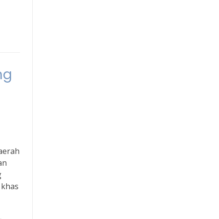
ng
Daerah
an
g
 khas