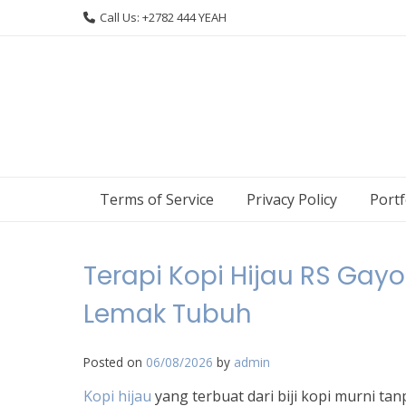
Skip
Call Us: +2782 444 YEAH
to
content
Terms of Service
Privacy Policy
Portf
Terapi Kopi Hijau RS Ga
Lemak Tubuh
Posted on
06/08/2026
by
admin
Kopi hijau
yang terbuat dari biji kopi murni t