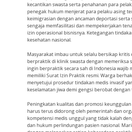
kecantikan swasta serta penahanan para pelaku 
penegak hukum menjerat para pelaku asing 
keimigrasian dengan ancaman deportasi serta sa
sengaja memfasilitasi dan mempekerjakan tenag
izin operasional bisnisnya. Ketegangan tinda
kesehatan nasional.
Masyarakat imbau untuk selalu bersikap kritis 
berpraktik di klinik swasta dengan memeriksa se
ingin berpraktik secara sah di Indonesia wajib 
memiliki Surat Izin Praktik resmi. Warga berh
menyetujui prosedur tindakan medis invasif ya
keselamatan jiwa demi gengsi berobat dengan t
Peningkatan kualitas dan promosi keunggulan k
harus terus didorong oleh pemerintah dan orga
kompetensi medis unggul yang tidak kalah deng
dan hukum perlindungan pasien nasional. Mar