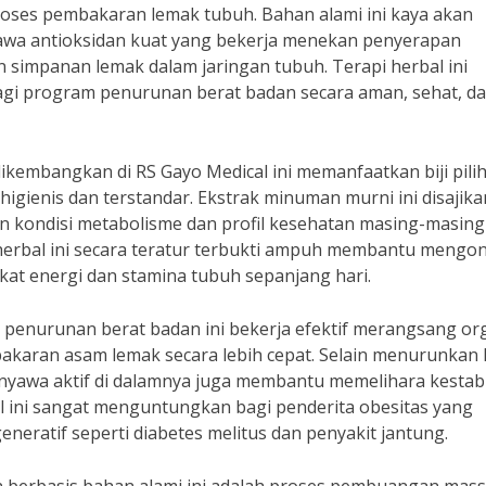
oses pembakaran lemak tubuh. Bahan alami ini kaya akan
yawa antioksidan kuat yang bekerja menekan penyerapan
simpanan lemak dalam jaringan tubuh. Terapi herbal ini
agi program penurunan berat badan secara aman, sehat, d
embangkan di RS Gayo Medical ini memanfaatkan biji pili
higienis dan terstandar. Ekstrak minuman murni ini disajika
an kondisi metabolisme dan profil kesehatan masing-masing
erbal ini secara teratur terbukti ampuh membantu mengon
kat energi dan stamina tubuh sepanjang hari.
 penurunan berat badan ini bekerja efektif merangsang or
karan asam lemak secara lebih cepat. Selain menurunkan 
nyawa aktif di dalamnya juga membantu memelihara kestab
al ini sangat menguntungkan bagi penderita obesitas yang
eneratif seperti diabetes melitus dan penyakit jantung.