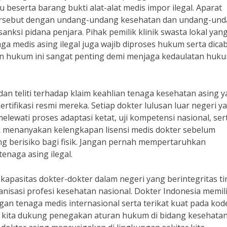
beserta barang bukti alat-alat medis impor ilegal. Aparat
tersebut dengan undang-undang kesehatan dan undang-un
nksi pidana penjara. Pihak pemilik klinik swasta lokal yan
a medis asing ilegal juga wajib diproses hukum serta dica
kan hukum ini sangat penting demi menjaga kedaulatan huk
dan teliti terhadap klaim keahlian tenaga kesehatan asing 
rtifikasi resmi mereka. Setiap dokter lulusan luar negeri y
melewati proses adaptasi ketat, uji kompetensi nasional, ser
ak menanyakan kelengkapan lisensi medis dokter sebelum
ng berisiko bagi fisik. Jangan pernah mempertaruhkan
enaga asing ilegal.
apasitas dokter-dokter dalam negeri yang berintegritas ti
nisasi profesi kesehatan nasional. Dokter Indonesia memili
an tenaga medis internasional serta terikat kuat pada kode
i kita dukung penegakan aturan hukum di bidang kesehata