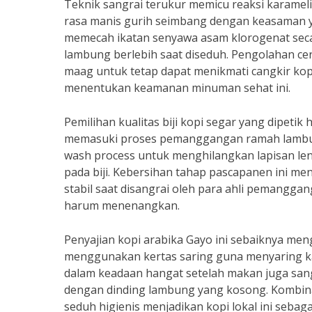
Teknik sangrai terukur memicu reaksi karamelis
rasa manis gurih seimbang dengan keasaman 
memecah ikatan senyawa asam klorogenat seca
lambung berlebih saat diseduh. Pengolahan ce
maag untuk tetap dapat menikmati cangkir kop
menentukan keamanan minuman sehat ini.
Pemilihan kualitas biji kopi segar yang dipet
memasuki proses pemanggangan ramah lambung 
wash process untuk menghilangkan lapisan le
pada biji. Kebersihan tahap pascapanen ini men
stabil saat disangrai oleh para ahli pemangga
harum menenangkan.
Penyajian kopi arabika Gayo ini sebaiknya me
menggunakan kertas saring guna menyaring 
dalam keadaan hangat setelah makan juga san
dengan dinding lambung yang kosong. Kombinasi 
seduh higienis menjadikan kopi lokal ini sebag