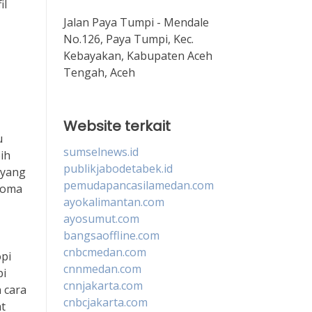
il
Jalan Paya Tumpi - Mendale
No.126, Paya Tumpi, Kec.
Kebayakan, Kabupaten Aceh
Tengah, Aceh
Website terkait
u
sumselnews.id
ih
publikjabodetabek.id
 yang
pemudapancasilamedan.com
aroma
ayokalimantan.com
ayosumut.com
bangsaoffline.com
cnbcmedan.com
pi
cnnmedan.com
pi
cnnjakarta.com
 cara
cnbcjakarta.com
at