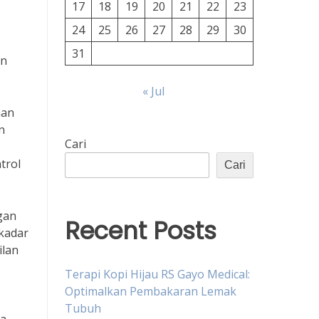
17
18
19
20
21
22
23
24
25
26
27
28
29
30
31
an
« Jul
han
n
Cari
trol
Cari
gan
Recent Posts
kadar
ilan
Terapi Kopi Hijau RS Gayo Medical:
Optimalkan Pembakaran Lemak
Tubuh