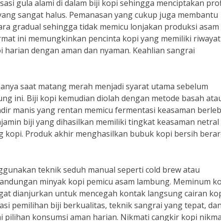
asi gula alami di dalam biji kopi sehingga menciptakan prof
yang sangat halus. Pemanasan yang cukup juga membantu
ra gradual sehingga tidak memicu lonjakan produksi asam
rmat ini memungkinkan pencinta kopi yang memiliki riwayat
i harian dengan aman dan nyaman. Keahlian sangrai
ik hanya saat matang merah menjadi syarat utama sebelum
ini. Biji kopi kemudian diolah dengan metode basah ata
ndir manis yang rentan memicu fermentasi keasaman berleb
jamin biji yang dihasilkan memiliki tingkat keasaman netral
ng kopi. Produk akhir menghasilkan bubuk kopi bersih ber
nggunakan teknik seduh manual seperti cold brew atau
kandungan minyak kopi pemicu asam lambung. Meminum ko
gat dianjurkan untuk mencegah kontak langsung cairan ko
pemilihan biji berkualitas, teknik sangrai yang tepat, dan
ai pilihan konsumsi aman harian. Nikmati cangkir kopi nikm