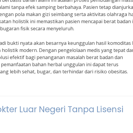
n berbasis bahan alami ini adalah proses pembuangan mas
lami tanpa efek samping berbahaya. Pasien tetap dianjurk
ngan pola makan gizi seimbang serta aktivitas olahraga h
atan holistik ini memastikan pasien mencapai berat badan 
bugaran fisik secara menyeluruh.
adi bukti nyata akan besarnya keunggulan hasil komoditas 
 holistik modern. Dengan pengelolaan medis yang tepat da
solusi efektif bagi penanganan masalah berat badan dan
 pemanfaatan bahan herbal unggulan ini dapat terus
lebih sehat, bugar, dan terhindar dari risiko obesitas.
er Luar Negeri Tanpa Lisensi