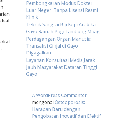
sa
Pembongkaran Modus Dokter
an
Luar Negeri Tanpa Lisensi Resmi
arian
Klinik
ideal
Teknik Sangrai Biji Kopi Arabika
Gayo Ramah Bagi Lambung Maag
Perdagangan Organ Manusia:
lokal
Transaksi Ginjal di Gayo
n
Digagalkan
Layanan Konsultasi Medis Jarak
Jauh Masyarakat Dataran Tinggi
Gayo
A WordPress Commenter
mengenai
Osteoporosis:
Harapan Baru dengan
Pengobatan Inovatif dan Efektif